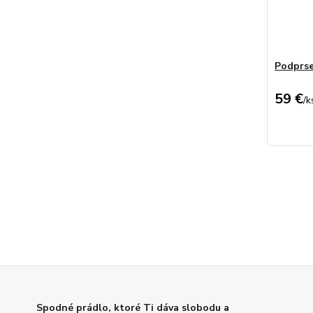
Podprs
59 €
/
k
Spodné prádlo, ktoré Ti dáva slobodu a