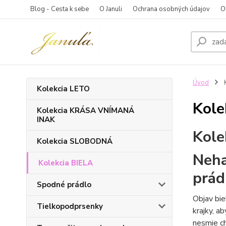
Blog - Cesta k sebe
O Januli
Ochrana osobných údajov
O
Úvod
K
Kolekcia LETO
Kole
Kolekcia KRÁSA VNÍMANÁ
INAK
Kole
Kolekcia SLOBODNÁ
Neha
Kolekcia BIELA
prád
Spodné prádlo
Objav bie
Tielkopodprsenky
krajky, a
nesmie c