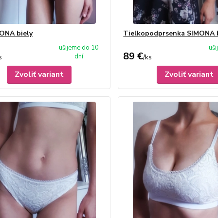
ONA biely
Tielkopodprsenka SIMONA 
ušijeme do 10
uš
89 €
dní
s
/
ks
Zvoliť variant
Zvoliť variant