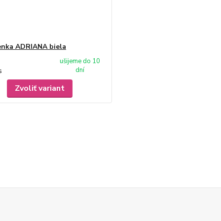
enka ADRIANA biela
ušijeme do 10
dní
s
Zvoliť variant