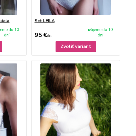
biela
Set LEILA
ijeme do 10
ušijeme do 10
95 €
dní
dní
/
ks
Zvoliť variant