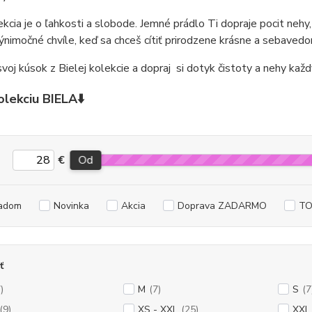
ekcia je o ľahkosti a slobode. Jemné prádlo Ti dopraje pocit nehy,
výnimočné chvíle, keď sa chceš cítiť prirodzene krásne a sebaved
svoj kúsok z Bielej kolekcie a dopraj si dotyk čistoty a nehy každ
olekciu BIELA⬇️
€
Od
adom
Novinka
Akcia
Doprava ZADARMO
TO
ť
)
M
(7)
S
(7
(9)
XS - XXL
(25)
XXL