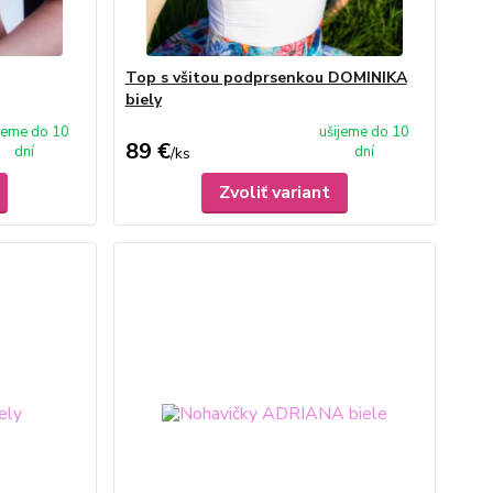
Top s všitou podprsenkou DOMINIKA
biely
ijeme do 10
ušijeme do 10
89 €
dní
dní
/
ks
Zvoliť variant