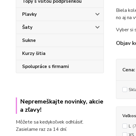
Topy s všitou podprsenkou
Biela kol
Plavky
no aj na 
Šaty
Vyber si 
Sukne
Objav k
Kurzy šitia
Spolupráce s firmami
Cena:
Skl
Nepremeškajte novinky, akcie
a zľavy!
Veľkos
Môžete sa kedykoľvek odhlásiť.
L
(7
Zasielame raz za 14 dní.
XS