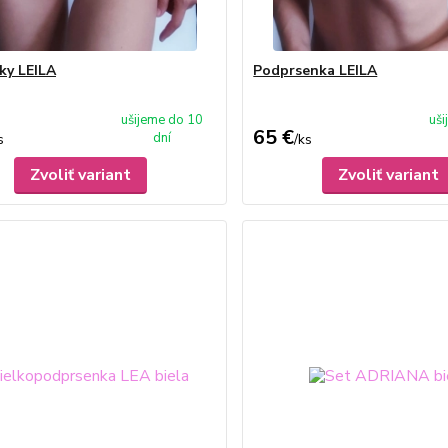
ky LEILA
Podprsenka LEILA
ušijeme do 10
uš
65 €
dní
s
/
ks
Zvoliť variant
Zvoliť variant