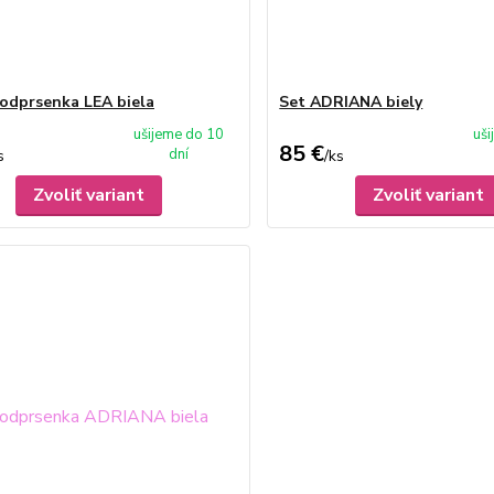
odprsenka LEA biela
Set ADRIANA biely
ušijeme do 10
uš
85 €
dní
s
/
ks
Zvoliť variant
Zvoliť variant