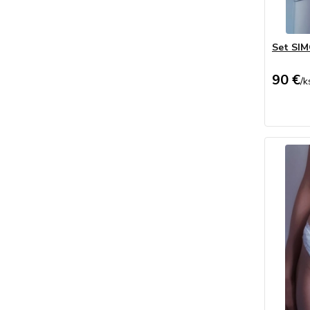
Set SIM
90 €
/
k