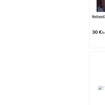
Nohavič
30 €
/
k