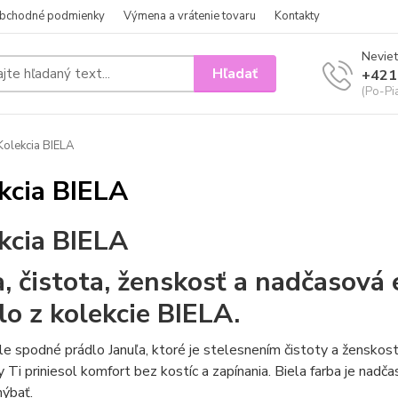
bchodné podmienky
Výmena a vrátenie tovaru
Kontakty
Neviet
Hľadať
+421
(Po-Pi
olekcia BIELA
kcia BIELA
kcia BIELA
, čistota, ženskosť a nadčasová 
lo z kolekcie BIELA.
le spodné prádlo Januľa, ktoré je stelesnením čistoty a ženskost
by Ti priniesol komfort bez kostíc a zapínania. Biela farba je nad
hýbať.