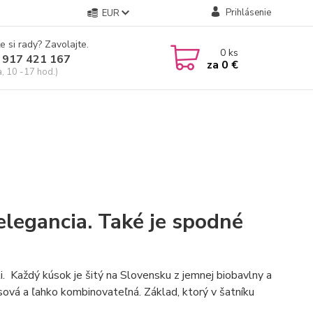
Prihlásenie
EUR
e si rady? Zavolajte.
0
ks
 917 421 167
za
0 €
a, 10 -17 hod.)
elegancia. Také je spodné
i. Každý kúsok je šitý na Slovensku z jemnej biobavlny a
časová a ľahko kombinovateľná. Základ, ktorý v šatníku