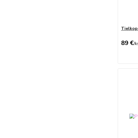
Tielkop
89 €
/
k