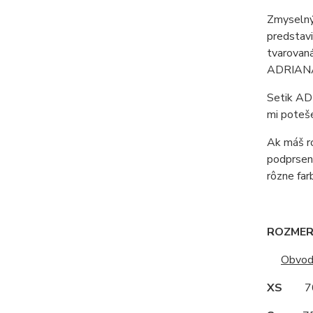
Zmyselný 
predstavi
tvarovaná
ADRIAN
Setik ADR
mi poteše
Ak máš ro
podprsenk
rôzne far
ROZMERY
Obvod
XS
70