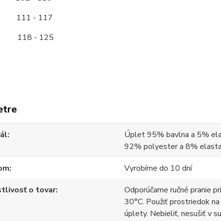
11 - 117
118 - 125
etre
ál
Úplet 95% bavlna a 5% ela
92% polyester a 8% elast
om
Vyrobíme do 10 dní
tlivosť o tovar
Odporúčame ručné pranie pr
30°C. Použiť prostriedok na
úplety. Nebieliť, nesušiť v s