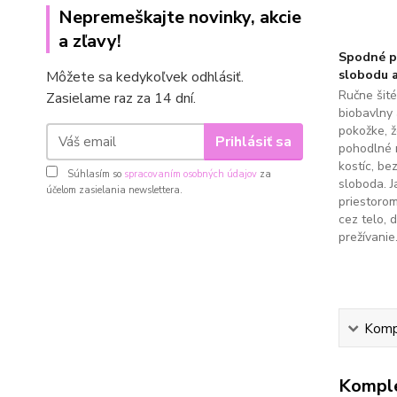
Nepremeškajte novinky, akcie
a zľavy!
Spodné pr
slobodu a
Môžete sa kedykoľvek odhlásiť.
Ručne šit
Zasielame raz za 14 dní.
biobavlny 
pokožke, 
Prihlásiť sa
pohodlné 
kostíc, be
Súhlasím so
spracovaním osobných údajov
za
sloboda. J
účelom zasielania newslettera.
priestoro
cez telo, 
prežívanie
Kompl
Komple