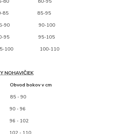
-80 80-95
-85 85-95
-90 90-100
-95 95-105
-100 100-110
Y NOHAVIČIEK
ť Obvod bokov v cm
85 - 90
0 - 96
96 - 102
2 - 110