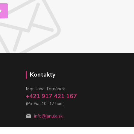
Kontakty
Mgr. Jana Tománek
+421 917 421 167
(Po-Pia, 10 -17 hod.)
info@janula.sk