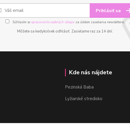
Prihlásiť sa
Súhlasím so
spracovaním osobných údajov
za účelom zasielania newslettera.
Môžete sa kedykoľvek odhlásiť. Zasielame raz za 14 dní.
Kde nás nájdete
Pezinská Baba
Lyžiarské stredisko