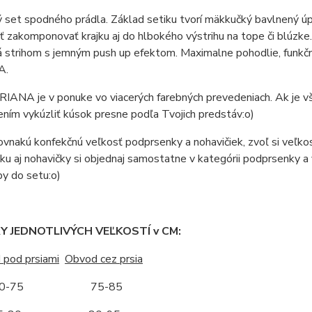
set spodného prádla. Základ setiku tvorí mäkkučký bavlnený úpl
ť zakomponovať krajku aj do hlbokého výstrihu na tope či blúzke.
 strihom s jemným push up efektom. Maximalne pohodlie, funkčn
A.
IANA je v ponuke vo viacerých farebných prevedeniach. Ak je vša
ním vykúzliť kúsok presne podľa Tvojich predstáv:o)
vnakú konfekčnú veľkosť podprsenky a nohavičiek, zvoľ si veľkosť
u aj nohavičky si objednaj samostatne v kategórii podprsenky a 
by do setu:o)
 JEDNOTLIVÝCH VEĽKOSTÍ v CM:
 pod prsiami
Obvod cez prsia
-75 75-85