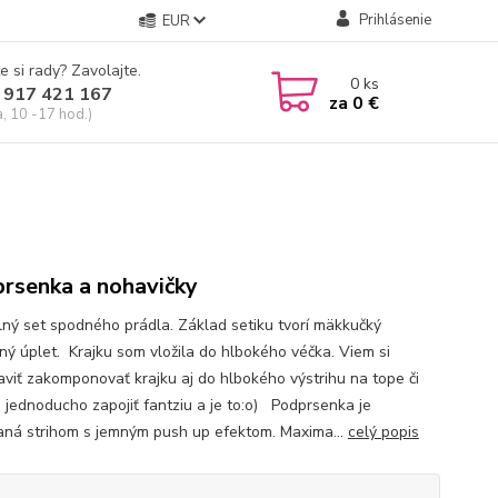
Prihlásenie
EUR
e si rady? Zavolajte.
0
ks
 917 421 167
za
0 €
a, 10 -17 hod.)
rsenka a nohavičky
ný set spodného prádla. Základ setiku tvorí mäkkučký
ný úplet. Krajku som vložila do hlbokého véčka. Viem si
aviť zakomponovať krajku aj do hlbokého výstrihu na tope či
. jednoducho zapojiť fantziu a je to:o) Podprsenka je
aná strihom s jemným push up efektom. Maxima...
celý popis