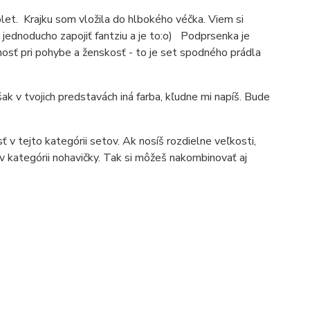
et. Krajku som vložila do hlbokého véčka. Viem si
 jednoducho zapojiť fantziu a je to:o) Podprsenka je
osť pri pohybe a ženskosť - to je set spodného prádla
k v tvojich predstavách iná farba, kľudne mi napíš. Bude
 v tejto kategórii setov. Ak nosíš rozdielne veľkosti,
v kategórii nohavičky. Tak si môžeš nakombinovať aj