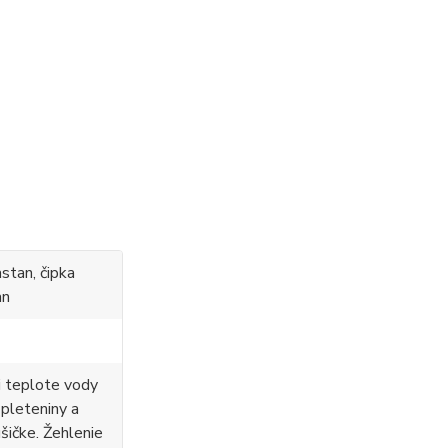
stan, čipka
an
i teplote vody
 pleteniny a
ušičke. Žehlenie