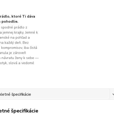
ádlo, ktoré Ti dáva
 pohodlie.
é spodné prádlo z
a jemnej krajky. Jemné k
ženské na pohľad a
na každý deň. Bez
z kompromisov, iba čistá
anula je zároveň
m návratu ženy k sebe —
dotyk, slová a vedomé
.
etné špecifikácie
tné špecifikácie