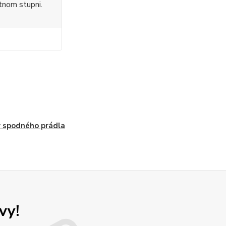
tnom stupni.
 spodného prádla
vy!