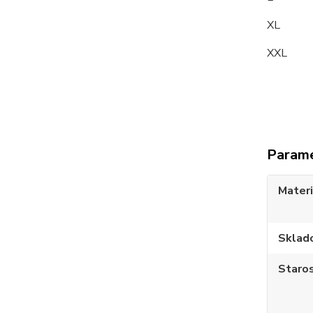
XL 1
XXL 
Param
Materi
Sklad
Staros