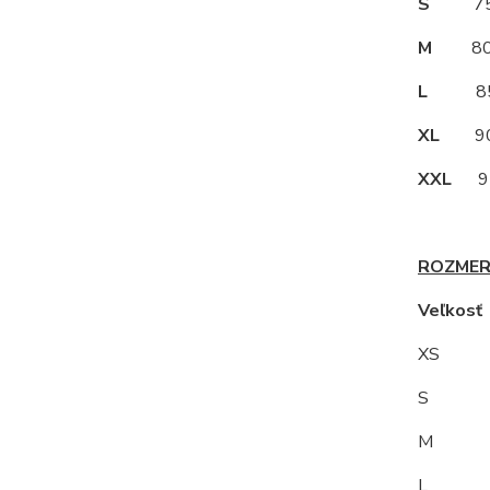
S
75
M
80
L
85
XL
90
XXL
95
ROZMER
Veľkos
XS
S 9
M
L 10