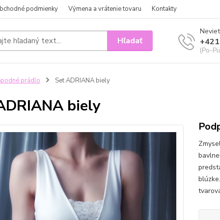
bchodné podmienky
Výmena a vrátenie tovaru
Kontakty
Neviet
Hľadať
+421
(Po-Pi
podné prádlo
Set ADRIANA biely
ADRIANA biely
Podp
Zmysel
bavlne
predst
blúzke
tvarov