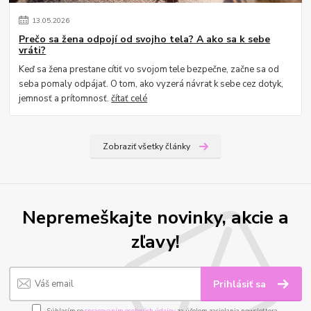
13
.
05
.
2026
Prečo sa žena odpojí od svojho tela? A ako sa k sebe
vráti?
Keď sa žena prestane cítiť vo svojom tele bezpečne, začne sa od
seba pomaly odpájať. O tom, ako vyzerá návrat k sebe cez dotyk,
jemnosť a prítomnosť.
čítať celé
Zobraziť všetky články
Nepremeškajte novinky, akcie a
zľavy!
Prihlásiť sa
Súhlasím so
spracovaním osobných údajov
za účelom zasielania newslettera.