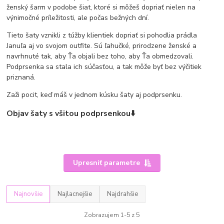
ženský šarm v podobe šiat, ktoré si môžeš dopriať nielen na
výnimočné príležitosti, ale počas bežných dní.
Tieto šaty vznikli z túžby klientiek dopriať si pohodlia prádla
Januľa aj vo svojom outfite. Sú ľahučké, prirodzene ženské a
navrhnuté tak, aby Ťa objali bez toho, aby Ťa obmedzovali.
Podprsenka sa stala ich súčasťou, a tak môže byť bez výčitiek
priznaná.
Zaži pocit, keď máš v jednom kúsku šaty aj podprsenku.
Objav šaty s všitou podprsenkou⬇️
Upresniť parametre
Najnovšie
Najlacnejšie
Najdrahšie
Zobrazujem 1-5 z 5