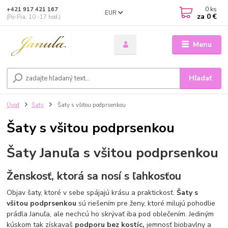
0
ks
+421 917 421 167
EUR
za
0 €
(Po-Pia, 10 -17 hod.)
Menu
Hľadať
Úvod
Šaty
Šaty s všitou podprsenkou
Šaty s všitou podprsenkou
Šaty Januľa s všitou podprsenkou
Ženskosť, ktorá sa nosí s ľahkosťou
Objav šaty, ktoré v sebe spájajú krásu a praktickosť.
Šaty s
všitou podprsenkou
sú riešením pre ženy, ktoré milujú pohodlie
prádla Januľa, ale nechcú ho skrývať iba pod oblečením. Jediným
kúskom tak získavaš
podporu bez kostíc,
jemnosť biobavlny a