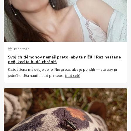
15
.
05
.
2026
Svojich démonov nemáš preto, aby ťa ničili! Raz nastane
deň, keď ťa budú chrániť.
Každá žena má svoje tiene. Nie preto, aby ju pohltili — ale aby ju
jedného dňa naučili stáť pri sebe.
čítať celé