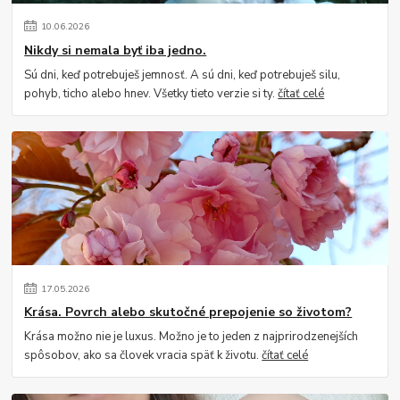
10
.
06
.
2026
Nikdy si nemala byť iba jedno.
Sú dni, keď potrebuješ jemnosť. A sú dni, keď potrebuješ silu,
pohyb, ticho alebo hnev. Všetky tieto verzie si ty.
čítať celé
17
.
05
.
2026
Krása. Povrch alebo skutočné prepojenie so životom?
Krása možno nie je luxus. Možno je to jeden z najprirodzenejších
spôsobov, ako sa človek vracia späť k životu.
čítať celé