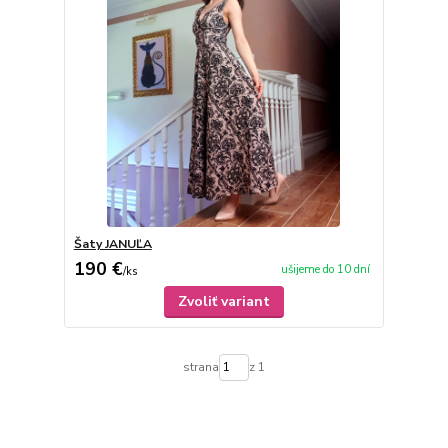
Šaty JANUĽA
190 €
ušijeme do 10 dní
/
ks
Zvoliť variant
strana
z 1