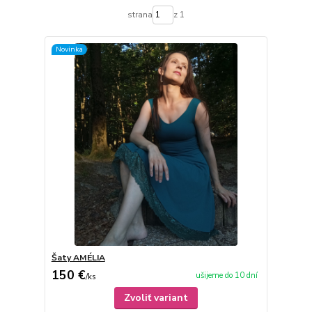
strana
z 1
Novinka
Šaty AMÉLIA
150 €
ušijeme do 10 dní
/
ks
Zvoliť variant