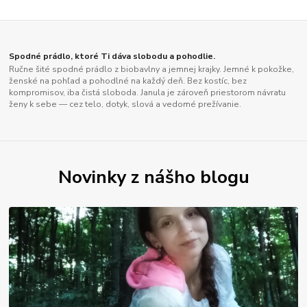
Spodné prádlo, ktoré Ti dáva slobodu a pohodlie.
Ručne šité spodné prádlo z biobavlny a jemnej krajky. Jemné k pokožke,
ženské na pohľad a pohodlné na každý deň. Bez kostíc, bez
kompromisov, iba čistá sloboda. Janula je zároveň priestorom návratu
ženy k sebe — cez telo, dotyk, slová a vedomé prežívanie.
Novinky z nášho blogu