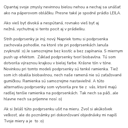
Opantaj svoje zmysly nevinnou bielou nehou a nechaj sa unášať
ako na páperovom obláčiku. Presne také je spodné prádlo LEILA.
Ako vieš byť divoká a nespútaná, rovnako vieš byť aj
nežná...vychutnaj si tento pocit aj v prádielku.
Strih podprsenky je iný, nový. Napriek tomu si podprsenka
zachovala pohodlie, na ktoré ste pri podprsenkách Januľa
zvyknuté :o) Je samozrejme bez kostíc a bez zapínania. S miernym
push up efektom. Základ podprsenky tvorí biobavlna. Tú som
dotvorila výraznou krajkou v bielej farbe. Krásne tón v tóne.
Novinkou pri tomto modeli podprsenky sú tenké ramienka. Tiež
som ich obalila biobavlnou, nech naše ramená nie sú zaťažované
gumičkou. Ramienka sú samozrejme nastavieľné. A túto
alternatívu podprsenky som vytvorila pre tie z vás, ktoré majú
radšej tenšie ramienka na podprsenkách. Tak nech sa páči...ale
hlavne nech sa príjemne nosí :o)
Ak si želáš túto podprsenku ušiť na mieru. Zvoľ si akúkoľvek
veľkosť, ale do poznámky pri dokončovaní objednávky mi napíš
Tvoje miery a je to :o)