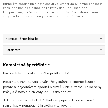
Ručne šité spodné prádlo z biobavlny a jemnej krajky. Jemné k pokožke,
ženské na pohľad a pohodlné na každý deň. Bez kostíc, bez
kompromisov, iba čistá sloboda. Janula je zároveň priestorom návratu
ženy k sebe — cez telo, dotyk, slová a vedomé prežívanie.
Kompletné špecifikácie
Parametre
Kompletné špecifikácie
Biela kolekcia a set spodného prádla LEILA
Biela ma uchvátila vďaka vám, ženy krásne. Pomerne často si
pýtate aj objednávate spodnú bielizeň v bielej farbe. Toľko nehy,
krásy a čistoty z nich vždy ide. Ťažko odolať.
Tak je na svete biela LEILA. Biela v spojení s krajkou. Tenké
ramienka. A nenápadná krajočka v lemovaní.