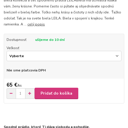
Biela kolekcia a set spodného prádla LEILABiela ma uchvátila vďaka
vám, ženy krásne. Pomerne často si pýtate aj objednávate spodnú
bielizeň v bielej farbe. Toľko nehy, krásy a čistoty z nich vždy ide. Ťažko
odolať. Tak je na svete biela LEILA. Biela v spojení s krajkou. Tenké
ramienka. A ...
celý popis
Dostupnosť
ušijeme do 10 dní
Veľkosť
Nie sme platcovia DPH
65 €
/
ks
Pridať do košíka
Spodné prádlo, ktoré Ti dáva slobodu a pohodlie.