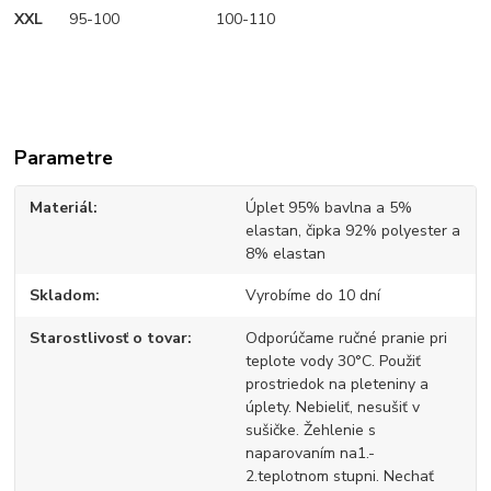
XXL
95-100 100-110
Parametre
Materiál
Úplet 95% bavlna a 5%
elastan, čipka 92% polyester a
8% elastan
Skladom
Vyrobíme do 10 dní
Starostlivosť o tovar
Odporúčame ručné pranie pri
teplote vody 30°C. Použiť
prostriedok na pleteniny a
úplety. Nebieliť, nesušiť v
sušičke. Žehlenie s
naparovaním na1.-
2.teplotnom stupni. Nechať