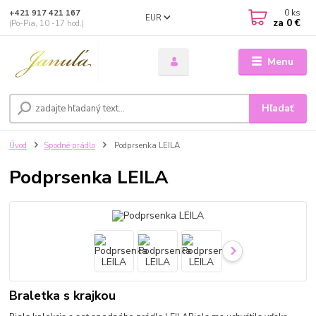
0
ks
+421 917 421 167
EUR
za
0 €
(Po-Pia, 10 -17 hod.)
Menu
Hľadať
Úvod
Spodné prádlo
Podprsenka LEILA
Podprsenka LEILA
Braletka s krajkou