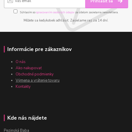
Prihlásiť sa
Súhlasím so
spracovaním osobných údajov
za účelom zasielania newslettera.
Môžete sa kedykoľvek odhlásiť. Zasielame raz za 14 dní.
Informácie pre zákazníkov
O nás
Ako nakupovať
Obchodné podmienky
Výmena a vrátenie tovaru
Kontakty
Kde nás nájdete
Pezinská Baba