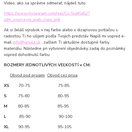
Video, ako sa správne odmerať, nájdeš tuto:
https://www.instagram.com/reel/Cic7pqIKidG/?
utm_source=ig_web_copy_link
Ak si želáš výrobok v nej farbe alebo s dizajnovou potlačou s
radosťou Ti ho ušijem podľa Tvojich predstáv. Napíš mi vopred e-
mail
info@janula.sk
, zašlem Ti aktuálne dostupné farby
materiálu. Následne pri vytvorení objednávky zadaj do poznámky
vopred dohodnutú farbu.
ROZMERY JEDNOTLIVÝCH VEĽKOSTÍ v CM:
Obvod pod prsiami
Obvod cez prsia
XS
70-75 75-85
S
75-80 80-95
M
80-85 85-95
L
85-90 90-100
XL
90-95 95-105