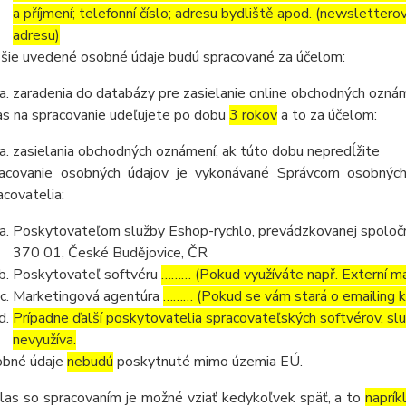
a příjmení; telefonní číslo; adresu bydliště apod. (newsletter
adresu)
šie uvedené osobné údaje budú spracované za účelom:
zaradenia do databázy pre zasielanie online obchodných oznám
as na spracovanie udeľujete po dobu
3 rokov
a to za účelom:
zasielania obchodných oznámení, ak túto dobu nepredĺžite
acovanie osobných údajov je vykonávané Správcom osobných
acovatelia:
Poskytovateľom služby Eshop-rychlo, prevádzkovanej spoločn
370 01, České Budějovice, ČR
Poskytovateľ softvéru
……… (Pokud využíváte např. Externí mai
Marketingová agentúra
……… (Pokud se vám stará o emailing 
Prípadne ďalší poskytovatelia spracovateľských softvérov, služ
nevyužíva.
bné údaje
nebudú
poskytnuté mimo územia EÚ.
las so spracovaním je možné vziať kedykoľvek späť, a to
naprík