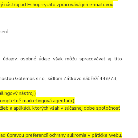
ový nástroj od Eshop-rychlo zpracovává jen e-mailovou
ení.
 údajov, osobné údaje však môžu spracovávať aj títo
osťou Golemos s.r.o., sídlom Zátkovo nábřeží 448/73,
lingový nástroj.)
kompletně marketingová agentura.)
ieb a aplikácií, ktorých však v súčasnej dobe spoločnosť
lad úpravou preferencií ochrany súkromia v pätičke webu,