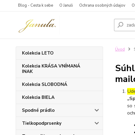
Blog - Cesta k sebe
O Januli
Ochrana osobných údajov
O
Úvod
S
Kolekcia LETO
Súhl
Kolekcia KRÁSA VNÍMANÁ
INAK
mail
Kolekcia SLOBODNÁ
Ude
Kolekcia BIELA
„Sp
so 
Spodné prádlo
och
Tielkopodprsenky