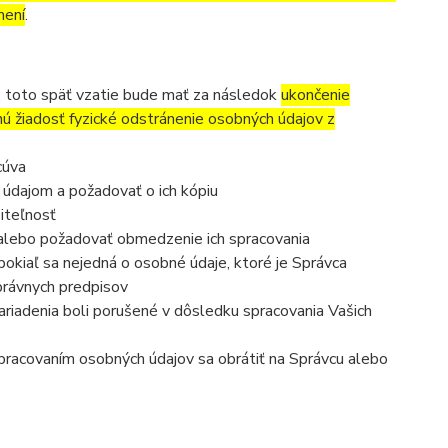
mení
.
, toto späť vzatie bude mať za následok
ukončenie
nú žiadosť fyzické odstránenie osobných údajov z
cúva
 údajom a požadovať o ich kópiu
iteľnosť
 alebo požadovať obmedzenie ich spracovania
okiaľ sa nejedná o osobné údaje, ktoré je Správca
právnych predpisov
ariadenia boli porušené v dôsledku spracovania Vašich
 spracovaním osobných údajov sa obrátiť na Správcu alebo