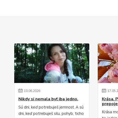
10
.
06
.
2026
17
.
05
.
Nikdy si nemala byť iba jedno.
Krása. 
prepoje
Sú dni, keď potrebuješ jemnosť. A sú
Krása mo
dni, keď potrebuješ silu, pohyb, ticho