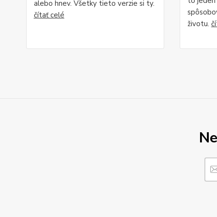
to jeden 
alebo hnev. Všetky tieto verzie si ty.
spôsobov,
čítať celé
životu.
č
Ne