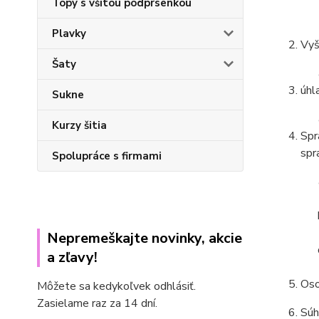
Topy s všitou podprsenkou
Plavky
Vyš
Šaty
úhl
Sukne
Kurzy šitia
Spr
spr
Spolupráce s firmami
Nepremeškajte novinky, akcie
a zľavy!
Oso
Môžete sa kedykoľvek odhlásiť.
Zasielame raz za 14 dní.
Súh