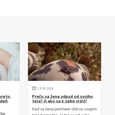
13
.
05
.
2026
preto,
Prečo sa žena odpojí od svojho
 deň,
tela? A ako sa k sebe vráti?
Keď sa žena prestane cítiť vo svojom
Nie