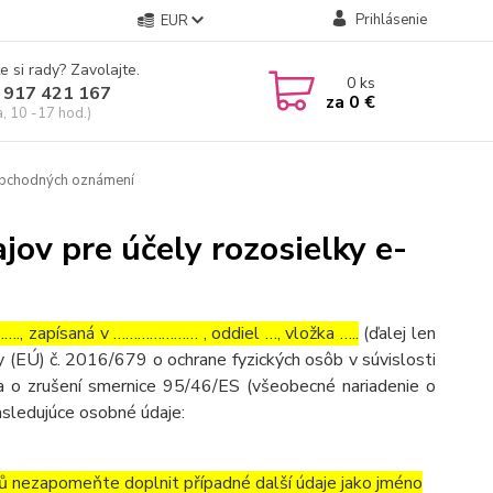
Prihlásenie
EUR
e si rady? Zavolajte.
0
ks
 917 421 167
za
0 €
a, 10 -17 hod.)
 obchodných oznámení
ov pre účely rozosielky e-
, zapísaná v ………………… , oddiel …, vložka …..
(ďalej len
 (EÚ) č. 2016/679 o ochrane fyzických osôb v súvislosti
 o zrušení smernice 95/46/ES (všeobecné nariadenie o
asledujúce osobné údaje:
ů nezapomeňte doplnit případné další údaje jako jméno