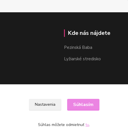
Kde nás nájdete
Pezinská Baba
Lyžiarské stredisko
Súhlasím
Nastavenia
Súhlas môžete odmietnuť
tu
.