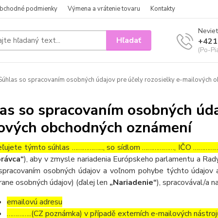
bchodné podmienky
Výmena a vrátenie tovaru
Kontakty
Neviet
Hľadať
+421
(Po-Pi
úhlas so spracovaním osobných údajov pre účely rozosielky e-mailových
as so spracovaním osobných údaj
ových obchodných oznámení
ľujete týmto súhlas ……………..., so sídlom ………………, IČO ……………….
rávca“
), aby v zmysle nariadenia Európskeho parlamentu a Rady
spracovaním osobných údajov a voľnom pohybe týchto údajov a
rane osobných údajov) (ďalej len
„Nariadenie“
), spracovával/a n
emailovú adresu
…………..(CZ poznámka) v případě externích e-mailových nástroj