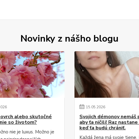
Novinky z nášho blogu
2026
15
.
05
.
2026
Povrch alebo skutočné
Svojich démonov nemáš 
nie so životom?
aby ťa ničili! Raz nastane
keď ťa budú chrániť.
žno nie je luxus. Možno je
Každá žena má svoje tiene. 