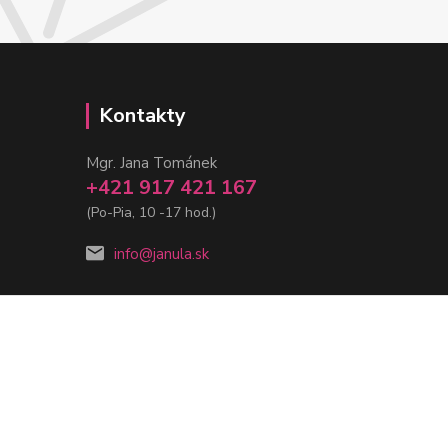
Kontakty
Mgr. Jana Tománek
+421 917 421 167
(Po-Pia, 10 -17 hod.)
info@janula.sk
Vytvorené na
Eshop-rychlo.sk