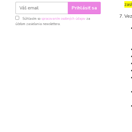
zas
Prihlásiť sa
Vez
Súhlasím so
spracovaním osobných údajov
za
účelom zasielania newslettera.