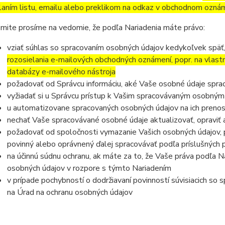
laním listu, emailu alebo preklikom na odkaz v obchodnom ozná
mite prosíme na vedomie, že podľa Nariadenia máte právo:
vziať súhlas so spracovaním osobných údajov kedykoľvek späť
rozosielania e-mailových obchodných oznámení, popr. na vlast
databázy e-mailového nástroja
požadovať od Správcu informáciu, aké Vaše osobné údaje spra
vyžiadať si u Správcu prístup k Vašim spracovávaným osobným
u automatizovane spracovaných osobných údajov na ich prenos
nechať Vaše spracovávané osobné údaje aktualizovať, opraviť
požadovať od spoločnosti vymazanie Vašich osobných údajov, p
povinný alebo oprávnený ďalej spracovávať podľa príslušných 
na účinnú súdnu ochranu, ak máte za to, že Vaše práva podľa N
osobných údajov v rozpore s týmto Nariadením
v prípade pochybností o dodržiavaní povinností súvisiacich so
na Úrad na ochranu osobných údajov