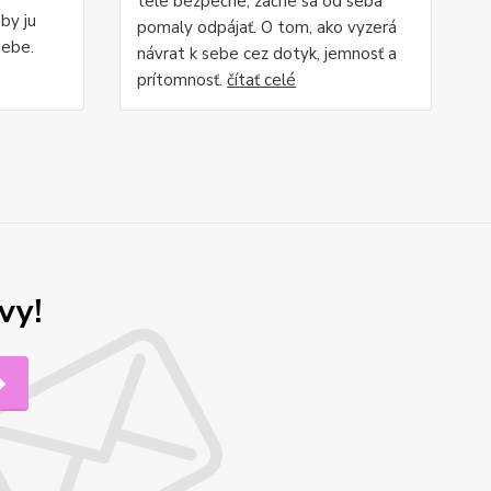
tele bezpečne, začne sa od seba
aby ju
pomaly odpájať. O tom, ako vyzerá
sebe.
návrat k sebe cez dotyk, jemnosť a
prítomnosť.
čítať celé
vy!