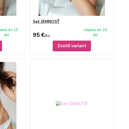
Set JEMNOSŤ
ijeme do 10
ušijeme do 10
95 €
dní
dní
/
ks
Zvoliť variant