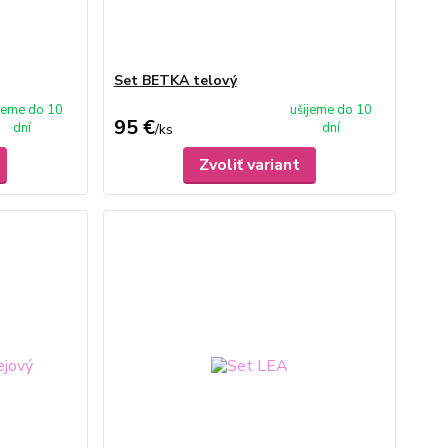
Set BETKA telový
ijeme do 10
ušijeme do 10
95 €
dní
dní
/
ks
Zvoliť variant