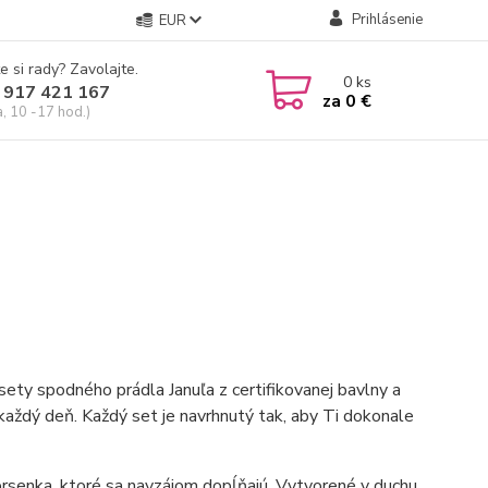
Prihlásenie
EUR
e si rady? Zavolajte.
0
ks
 917 421 167
za
0 €
a, 10 -17 hod.)
sety spodného prádla Januľa z certifikovanej bavlny a
každý deň. Každý set je navrhnutý tak, aby Ti dokonale
rsenka, ktoré sa navzájom dopĺňajú. Vytvorené v duchu