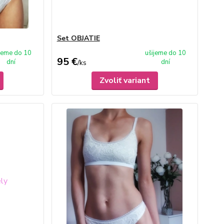
Set OBJATIE
ijeme do 10
ušijeme do 10
95 €
dní
dní
/
ks
Zvoliť variant