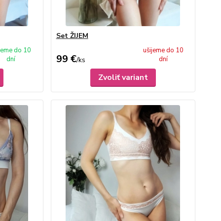
Set ŽIJEM
ijeme do 10
ušijeme do 10
99 €
dní
dní
/
ks
Zvoliť variant