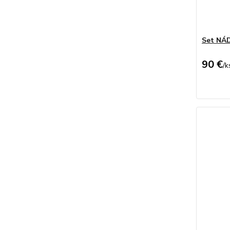
Set NÁ
90 €
/
k