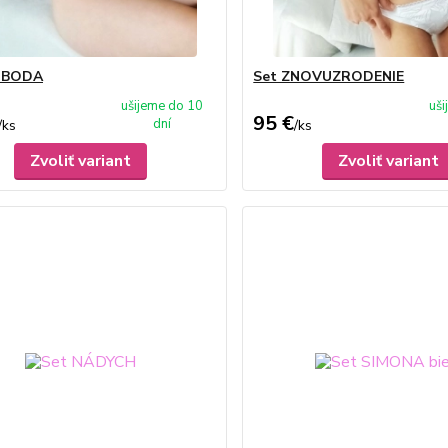
OBODA
Set ZNOVUZRODENIE
ušijeme do 10
uš
95 €
dní
/
ks
/
ks
Zvoliť variant
Zvoliť variant