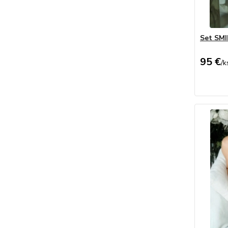
Set SM
95 €
/
k