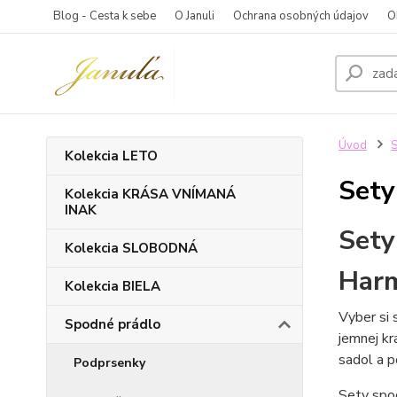
Blog - Cesta k sebe
O Januli
Ochrana osobných údajov
O
Úvod
S
Kolekcia LETO
Sety
Kolekcia KRÁSA VNÍMANÁ
INAK
Sety
Kolekcia SLOBODNÁ
Harm
Kolekcia BIELA
Vyber si 
Spodné prádlo
jemnej kr
sadol a p
Podprsenky
Sety spod