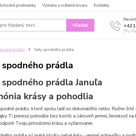
bchodné podmienky
Výmena a vrátenie tovaru
Kontakty
Neviet
Hľadať
+421
(Po-Pi
podné prádlo
Sety spodného prádla
 spodného prádla
 spodného prádla Januľa
ónia krásy a pohodlia
spodné prádlo, ktoré spolu ladí so dokonalého celku. Ručne šité 
ajky Ti prinesú pohodlie bez kostíc a zároveň jemnú ženskosť na 
odporil Tvoju prirodzenú krásu a vyžarovanie.
ného prádla sú malé rituály sebalásky - jemné nohavičky a podp