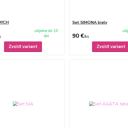
DYCH
Set SIMONA biely
ušijeme do 10
uš
90 €
dní
s
/
ks
Zvoliť variant
Zvoliť variant