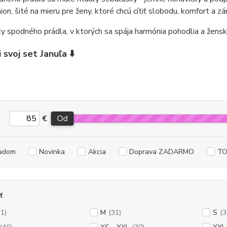
ion, šité na mieru pre ženy, ktoré chcú cítiť slobodu, komfort a zá
y spodného prádla, v ktorých sa spája harmónia pohodlia a žensk
 svoj set Januľa ⬇️
€
Od
adom
Novinka
Akcia
Doprava ZADARMO
TO
ť
31)
M
(31)
S
(3