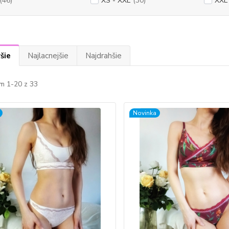
(46)
XS - XXL
(30)
XXL
šie
Najlacnejšie
Najdrahšie
m 1-20 z 33
Novinka