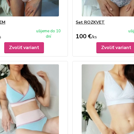
IEM
Set ROZKVET
ušijeme do 10
uš
100 €
dní
s
/
ks
Zvoliť variant
Zvoliť variant