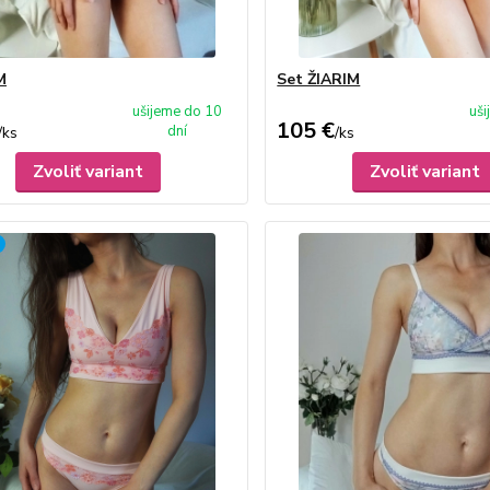
M
Set ŽIARIM
ušijeme do 10
uš
105 €
dní
/
ks
/
ks
Zvoliť variant
Zvoliť variant