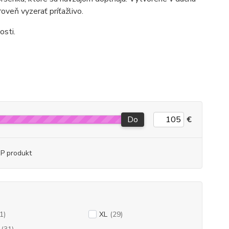
roveň vyzerať príťažlivo.
osti.
Do
€
P produkt
1)
XL
(29)