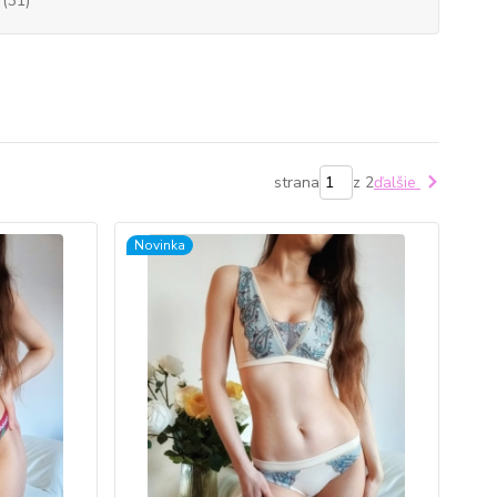
(31)
strana
z 2
ďalšie
Novinka