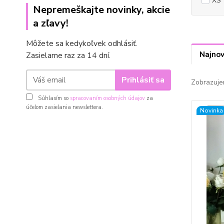
XS
Nepremeškajte novinky, akcie
a zľavy!
Môžete sa kedykoľvek odhlásiť.
Najnov
Zasielame raz za 14 dní.
Prihlásiť sa
Zobrazuje
Súhlasím so
spracovaním osobných údajov
za
účelom zasielania newslettera.
Novinka