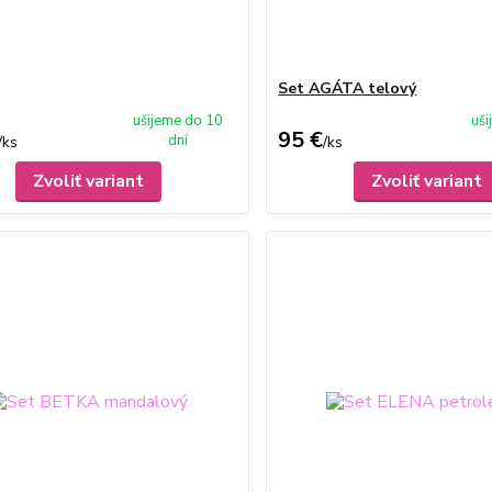
Set AGÁTA telový
ušijeme do 10
uš
95 €
dní
/
ks
/
ks
Zvoliť variant
Zvoliť variant