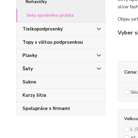
Nohavičky
slow fash
Sety spodného prádla
Objav set
Tielkopodprsenky
Vyber si
Topy s všitou podprsenkou
Plavky
Šaty
Cena:
Sukne
Skl
Kurzy šitia
Spolupráce s firmami
Veľkos
L
(