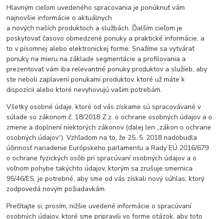
Hlavným cieľom uvedeného spracovania je ponúknuť vám
najnovšie informácie o aktuálnych
a nových naších produktoch a službách. Ďalším cieľom je
poskytovať časovo obmedzené ponuky a praktické informácie, a
to v písomnej alebo elektronickej forme. Snažíme sa vytvárať
ponuky na mieru na základe segmentácie a profilovania a
prezentovať vám iba relevantné ponuky produktov a služieb, aby
ste neboli zaplavení ponukami produktov, ktoré už máte k
dispozícii alebo ktoré nevyhovujú vašim potrebám.
Všetky osobné údaje, ktoré od vás získame sú spracovávané v
súlade so zákonom č. 18/2018 Z.z. o ochrane osobných údajov a o
zmene a doplnení niektorých zákonov (ďalej len „zákon o ochrane
osobných údajov“). Vzhľadom na to, že 25. 5. 2018 nadobudla
účinnosť nariadenie Európskeho parlamentu a Rady EÚ 2016/679
o ochrane fyzických osôb pri spracúvaní osobných údajov a o
voľnom pohybe takýchto údajov, ktorým sa zrušuje smernica
95/46/ES, je potrebné, aby sme od vás získali nový súhlas, ktorý
zodpovedá novým požiadavkám.
Prečítajte si, prosím, nižšie uvedené informácie o spracúvaní
osobných údajov, ktoré sme pripravili vo forme otázok, aby toto