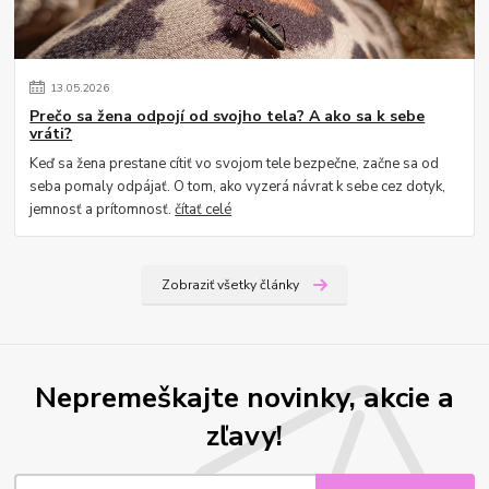
13
.
05
.
2026
Prečo sa žena odpojí od svojho tela? A ako sa k sebe
vráti?
Keď sa žena prestane cítiť vo svojom tele bezpečne, začne sa od
seba pomaly odpájať. O tom, ako vyzerá návrat k sebe cez dotyk,
jemnosť a prítomnosť.
čítať celé
Zobraziť všetky články
Nepremeškajte novinky, akcie a
zľavy!