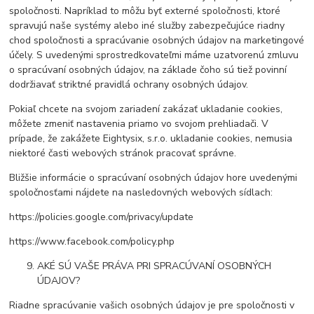
spoločnosti. Napríklad to môžu byť externé spoločnosti, ktoré
spravujú naše systémy alebo iné služby zabezpečujúce riadny
chod spoločnosti a spracúvanie osobných údajov na marketingové
účely. S uvedenými sprostredkovateľmi máme uzatvorenú zmluvu
o spracúvaní osobných údajov, na základe čoho sú tiež povinní
dodržiavať striktné pravidlá ochrany osobných údajov.
Pokiaľ chcete na svojom zariadení zakázať ukladanie cookies,
môžete zmeniť nastavenia priamo vo svojom prehliadači. V
prípade, že zakážete Eightysix, s.r.o. ukladanie cookies, nemusia
niektoré časti webových stránok pracovať správne.
Bližšie informácie o spracúvaní osobných údajov hore uvedenými
spoločnosťami nájdete na nasledovných webových sídlach:
https://policies.google.com/privacy/update
https://www.facebook.com/policy.php
AKÉ SÚ VAŠE PRÁVA PRI SPRACÚVANÍ OSOBNÝCH
ÚDAJOV?
Riadne spracúvanie vašich osobných údajov je pre spoločnosti v