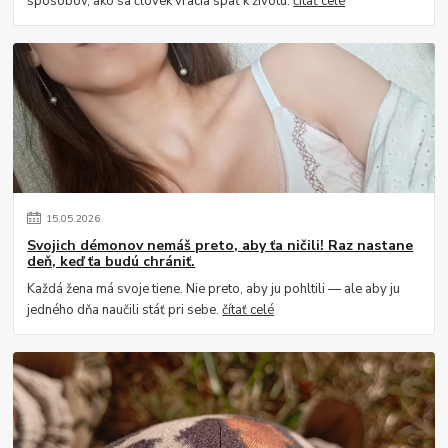
spôsobov, ako sa človek vracia späť k životu.
čítať celé
15
.
05
.
2026
Svojich démonov nemáš preto, aby ťa ničili! Raz nastane
deň, keď ťa budú chrániť.
Každá žena má svoje tiene. Nie preto, aby ju pohltili — ale aby ju
jedného dňa naučili stáť pri sebe.
čítať celé