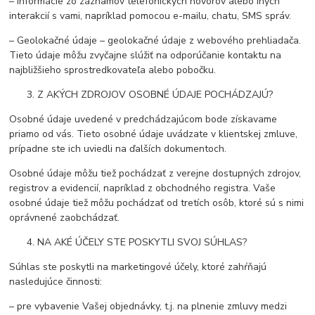
– Informácie zo záznamov telefonických hovorov alebo iných
interakcií s vami, napríklad pomocou e-mailu, chatu, SMS správ.
– Geolokačné údaje – geolokačné údaje z webového prehliadača.
Tieto údaje môžu zvyčajne slúžiť na odporúčanie kontaktu na
najbližšieho sprostredkovateľa alebo pobočku.
Z AKÝCH ZDROJOV OSOBNÉ ÚDAJE POCHÁDZAJÚ?
Osobné údaje uvedené v predchádzajúcom bode získavame
priamo od vás. Tieto osobné údaje uvádzate v klientskej zmluve,
prípadne ste ich uviedli na ďalších dokumentoch.
Osobné údaje môžu tiež pochádzať z verejne dostupných zdrojov,
registrov a evidencií, napríklad z obchodného registra. Vaše
osobné údaje tiež môžu pochádzať od tretích osôb, ktoré sú s nimi
oprávnené zaobchádzať.
NA AKÉ ÚČELY STE POSKYTLI SVOJ SÚHLAS?
Súhlas ste poskytli na marketingové účely, ktoré zahŕňajú
nasledujúce činnosti:
– pre vybavenie Vašej objednávky, t.j. na plnenie zmluvy medzi