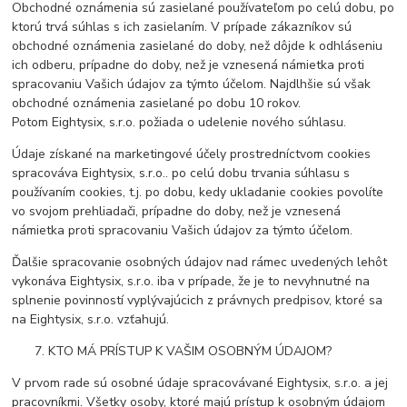
Obchodné oznámenia sú zasielané používateľom po celú dobu, po
ktorú trvá súhlas s ich zasielaním. V prípade zákazníkov sú
obchodné oznámenia zasielané do doby, než dôjde k odhláseniu
ich odberu, prípadne do doby, než je vznesená námietka proti
spracovaniu Vašich údajov za týmto účelom. Najdlhšie sú však
obchodné oznámenia zasielané po dobu 10 rokov.
Potom Eightysix, s.r.o. požiada o udelenie nového súhlasu.
Údaje získané na marketingové účely prostredníctvom cookies
spracováva Eightysix, s.r.o.. po celú dobu trvania súhlasu s
používaním cookies, t.j. po dobu, kedy ukladanie cookies povolíte
vo svojom prehliadači, prípadne do doby, než je vznesená
námietka proti spracovaniu Vašich údajov za týmto účelom.
Ďalšie spracovanie osobných údajov nad rámec uvedených lehôt
vykonáva Eightysix, s.r.o. iba v prípade, že je to nevyhnutné na
splnenie povinností vyplývajúcich z právnych predpisov, ktoré sa
na Eightysix, s.r.o. vzťahujú.
KTO MÁ PRÍSTUP K VAŠIM OSOBNÝM ÚDAJOM?
V prvom rade sú osobné údaje spracovávané Eightysix, s.r.o. a jej
pracovníkmi. Všetky osoby, ktoré majú prístup k osobným údajom