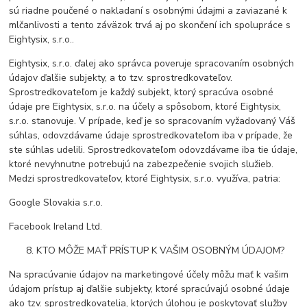
sú riadne poučené o nakladaní s osobnými údajmi a zaviazané k
mlčanlivosti a tento záväzok trvá aj po skončení ich spolupráce s
Eightysix, s.r.o..
Eightysix, s.r.o. ďalej ako správca poveruje spracovaním osobných
údajov ďalšie subjekty, a to tzv. sprostredkovateľov.
Sprostredkovateľom je každý subjekt, ktorý spracúva osobné
údaje pre Eightysix, s.r.o. na účely a spôsobom, ktoré Eightysix,
s.r.o. stanovuje. V prípade, keď je so spracovaním vyžadovaný Váš
súhlas, odovzdávame údaje sprostredkovateľom iba v prípade, že
ste súhlas udelili. Sprostredkovateľom odovzdávame iba tie údaje,
ktoré nevyhnutne potrebujú na zabezpečenie svojich služieb.
Medzi sprostredkovateľov, ktoré Eightysix, s.r.o. využíva, patria:
Google Slovakia s.r.o.
Facebook Ireland Ltd.
KTO MÔŽE MAŤ PRÍSTUP K VAŠIM OSOBNÝM ÚDAJOM?
Na spracúvanie údajov na marketingové účely môžu mať k vašim
údajom prístup aj ďalšie subjekty, ktoré spracúvajú osobné údaje
ako tzv. sprostredkovatelia, ktorých úlohou je poskytovať služby