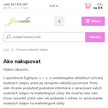
0
ks
+421 917 421 167
EUR
za
0 €
(Po-Pia, 10 -17 hod.)
Menu
Hľadať
Úvod
Ochrana osobných údajov
Ako nakupovat
Vážení zákazníci,
v spoločnosti Eightysix, s. r. o. si uvedomujeme dôležitosť ochrany
osobných údajov, preto jej venujeme náležitú pozornosť. Preto
vám chceme poskytnúť podrobné informácie o spracúvaní vašich
osobných údajov na marketingové účely. Na úvod by sme vám
chceli vysvetliť, prečo sme vás požiadali o súhlas so spracúvaním
osobných údajov na marketingové účely.