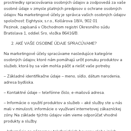
prostriedky spracovávania osobných údajov a zodpovedá za vaše
osobné údaje v zmysle platných predpisov o ochrane osobných
údajov. Na marketingové účely je správca vašich osobných údajov
spoločnosť: Eightysix, s.r.o., Kollárova 18/A, 902 01
Pezinok, zapísaná v Obchodnom registri Okresného súdu
Bratislava 1, oddiel Sro, vložka 86416/B.
AKÉ VAŠE OSOBNÉ ÚDAJE SPRACÚVAME?
Na marketingové účely spracúvame nasledujúce kategórie
osobných údajov, ktoré nám pomáhajú určiť ponuku produktov a
služieb, ktorá by sa vám mohla páčiť a riešiť vaše potreby.
– Základné identifikačne údaje – meno, sídlo, dátum narodenia,
adresa bydliska.
– Kontaktné údaje – telefónne číslo, e-mailová adresa.
– Informácie o využití produktov a služieb – aké služby ste u nás
mali v minulosti, informácie o využívaní internetovej zákazníckej
zóny. Na základe týchto údajov vám vieme odporúčať vhodné
produkty a služby.