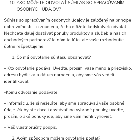
AKO MÔŽETE ODVOLAŤ SÚHLAS SO SPRACÚVANÍM
OSOBNÝCH ÚDAJOV?
Súhlas so spracúvaním osobných údajov je založený na princípe
dobrovoľnosti. To znamená, že ho môžete kedykoľvek odvolať.
Nechcete ďalej dostávať ponuky produktov a služieb a našich
obchodných partnerov? Je nám to ľúto, ale vaše rozhodnutie
úplne rešpektujeme.
Čo má odvolanie súhlasu obsahovať?
– Kto odvolanie podáva. Uveďte, prosím, vaše meno a priezvisko,
adresu bydliska a dátum narodenia, aby sme vás vedeli
identifikovať.
-Komu odvolanie podávate.
– Informáciu, že si neželáte, aby sme spracúvali vaše osobné
údaje. Ak by ste chceli dostávať iba vybrané ponuky, uveďte,
prosím, o aké ponuky ide, aby sme vám mohli vyhovieť.
– Váš vlastnoručný podpis.
Akým spôsobom môžem odvolanie poslať?