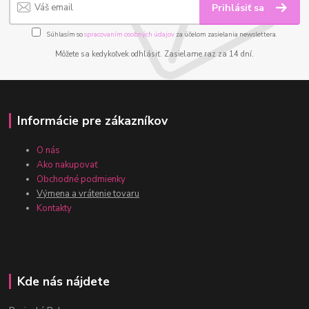
Prihlásiť sa
Súhlasím so
spracovaním osobných údajov
za účelom zasielania newslettera.
Môžete sa kedykoľvek odhlásiť. Zasielame raz za 14 dní.
Informácie pre zákazníkov
O nás
Ako nakupovať
Obchodné podmienky
Výmena a vrátenie tovaru
Kontakty
Kde nás nájdete