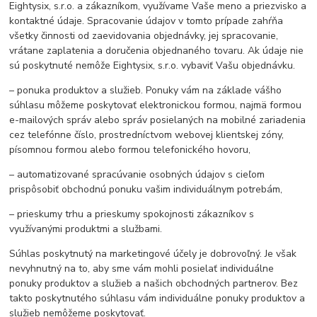
Eightysix, s.r.o. a zákazníkom, využívame Vaše meno a priezvisko a
kontaktné údaje. Spracovanie údajov v tomto prípade zahŕňa
všetky činnosti od zaevidovania objednávky, jej spracovanie,
vrátane zaplatenia a doručenia objednaného tovaru. Ak údaje nie
sú poskytnuté nemôže Eightysix, s.r.o. vybaviť Vašu objednávku.
– ponuka produktov a služieb. Ponuky vám na základe vášho
súhlasu môžeme poskytovať elektronickou formou, najmä formou
e-mailových správ alebo správ posielaných na mobilné zariadenia
cez telefónne číslo, prostredníctvom webovej klientskej zóny,
písomnou formou alebo formou telefonického hovoru,
– automatizované spracúvanie osobných údajov s cieľom
prispôsobiť obchodnú ponuku vašim individuálnym potrebám,
– prieskumy trhu a prieskumy spokojnosti zákazníkov s
využívanými produktmi a službami.
Súhlas poskytnutý na marketingové účely je dobrovoľný. Je však
nevyhnutný na to, aby sme vám mohli posielať individuálne
ponuky produktov a služieb a našich obchodných partnerov. Bez
takto poskytnutého súhlasu vám individuálne ponuky produktov a
služieb nemôžeme poskytovať.