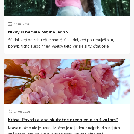
10
.
06
.
2026
Nikdy si nemala byť iba jedno.
Sú dni, keď potrebuješ jemnosť. A sú dni, keď potrebuješ silu,
pohyb, ticho alebo hnev. Všetky tieto verzie si ty.
čítať celé
17
.
05
.
2026
Krása. Povrch alebo skutočné prepojenie so životom?
Krása možno nie je luxus. Možno je to jeden z najprirodzenejších