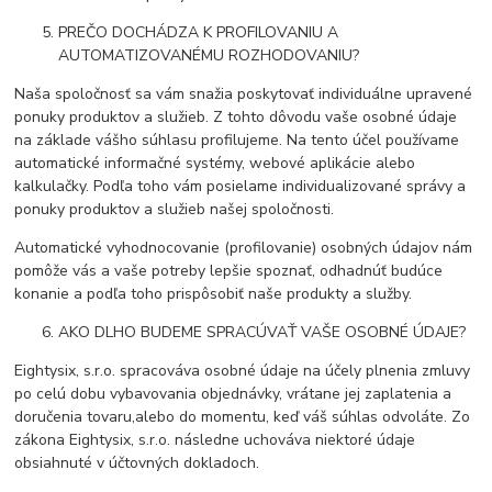
PREČO DOCHÁDZA K PROFILOVANIU A
AUTOMATIZOVANÉMU ROZHODOVANIU?
Naša spoločnosť sa vám snažia poskytovať individuálne upravené
ponuky produktov a služieb. Z tohto dôvodu vaše osobné údaje
na základe vášho súhlasu profilujeme. Na tento účel používame
automatické informačné systémy, webové aplikácie alebo
kalkulačky. Podľa toho vám posielame individualizované správy a
ponuky produktov a služieb našej spoločnosti.
Automatické vyhodnocovanie (profilovanie) osobných údajov nám
pomôže vás a vaše potreby lepšie spoznať, odhadnúť budúce
konanie a podľa toho prispôsobiť naše produkty a služby.
AKO DLHO BUDEME SPRACÚVAŤ VAŠE OSOBNÉ ÚDAJE?
Eightysix, s.r.o. spracováva osobné údaje na účely plnenia zmluvy
po celú dobu vybavovania objednávky, vrátane jej zaplatenia a
doručenia tovaru,alebo do momentu, keď váš súhlas odvoláte. Zo
zákona Eightysix, s.r.o. následne uchováva niektoré údaje
obsiahnuté v účtovných dokladoch.