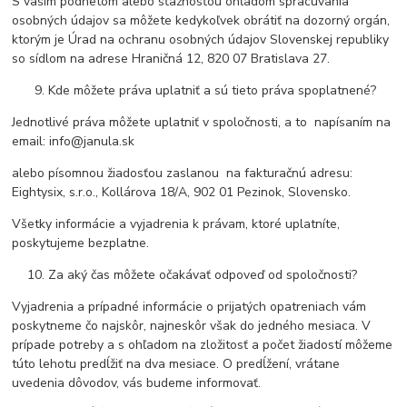
S vaším podnetom alebo sťažnosťou ohľadom spracúvania
osobných údajov sa môžete kedykoľvek obrátiť na dozorný orgán,
ktorým je Úrad na ochranu osobných údajov Slovenskej republiky
so sídlom na adrese Hraničná 12, 820 07 Bratislava 27.
Kde môžete práva uplatniť a sú tieto práva spoplatnené?
Jednotlivé práva môžete uplatniť v spoločnosti, a to napísaním na
email: info@janula.sk
alebo písomnou žiadosťou zaslanou na fakturačnú adresu:
Eightysix, s.r.o., Kollárova 18/A, 902 01 Pezinok, Slovensko.
Všetky informácie a vyjadrenia k právam, ktoré uplatníte,
poskytujeme bezplatne.
Za aký čas môžete očakávať odpoveď od spoločnosti?
Vyjadrenia a prípadné informácie o prijatých opatreniach vám
poskytneme čo najskôr, najneskôr však do jedného mesiaca. V
prípade potreby a s ohľadom na zložitosť a počet žiadostí môžeme
túto lehotu predĺžiť na dva mesiace. O predĺžení, vrátane
uvedenia dôvodov, vás budeme informovať.