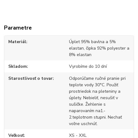
Parametre
Materiál
Úplet 95% bavlna a 5%
elastan, čipka 92% polyester a
8% elastan
Skladom
Vyrobíme do 10 dní
Starostlivosť o tovar
Odporúčame ručné pranie pri
teplote vody 30°C. Použiť
prostriedok na pleteniny a
úplety. Nebieliť, nesušiť v
sušičke. Žehlenie s
naparovaním na1.-
2.teplotnom stupni. Nechať
voľne uschnúť.
Veľkosť
XS - XXL