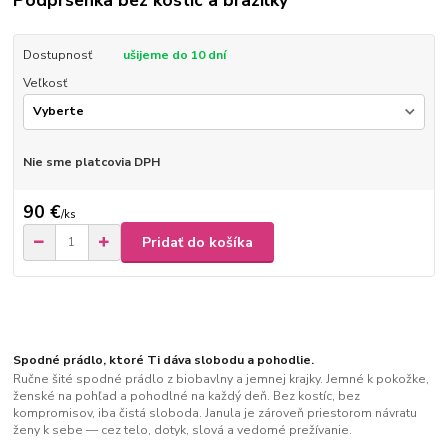
Podprsenka bez kostíc a brazilky
Dostupnosť
ušijeme do 10 dní
Veľkosť
Nie sme platcovia DPH
90 €
/
ks
Pridať do košíka
Spodné prádlo, ktoré Ti dáva slobodu a pohodlie.
Ručne šité spodné prádlo z biobavlny a jemnej krajky. Jemné k pokožke,
ženské na pohľad a pohodlné na každý deň. Bez kostíc, bez
kompromisov, iba čistá sloboda. Janula je zároveň priestorom návratu
ženy k sebe — cez telo, dotyk, slová a vedomé prežívanie.