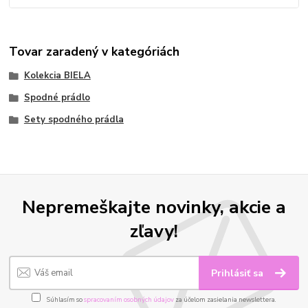
Tovar zaradený v kategóriách
Kolekcia BIELA
Spodné prádlo
Sety spodného prádla
Nepremeškajte novinky, akcie a
zľavy!
Prihlásiť sa
Súhlasím so
spracovaním osobných údajov
za účelom zasielania newslettera.