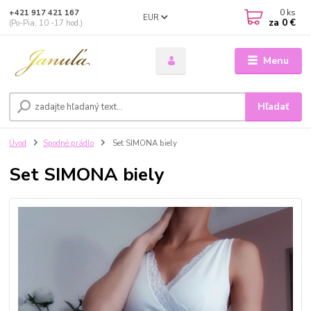
0
ks
+421 917 421 167
EUR
za
0 €
(Po-Pia, 10 -17 hod.)
Menu
Hľadať
Úvod
Spodné prádlo
Set SIMONA biely
Set SIMONA biely