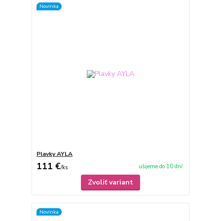
Novinka
Plavky AYLA
111 €
ušijeme do 10 dní
/
ks
Zvoliť variant
Novinka