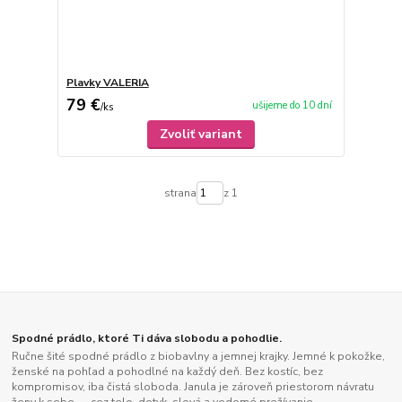
Plavky VALERIA
79 €
ušijeme do 10 dní
/
ks
Zvoliť variant
strana
z 1
Spodné prádlo, ktoré Ti dáva slobodu a pohodlie.
Ručne šité spodné prádlo z biobavlny a jemnej krajky. Jemné k pokožke,
ženské na pohľad a pohodlné na každý deň. Bez kostíc, bez
kompromisov, iba čistá sloboda. Janula je zároveň priestorom návratu
ženy k sebe — cez telo, dotyk, slová a vedomé prežívanie.