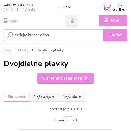
0
ks
+421 917 421 167
EUR
za
0 €
(Po-Pia, 10 -17 hod.)
Menu
Hľadať
Úvod
Plavky
Dvojdielne plavky
Dvojdielne plavky
Upresniť parametre
Najnovšie
Najlacnejšie
Najdrahšie
Zobrazujem 1-8 z 8
strana
z 1