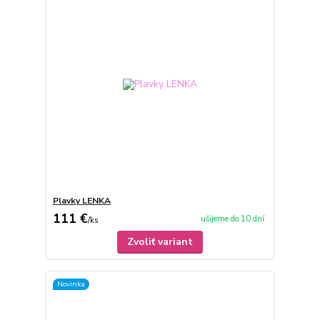
Plavky LENKA
111 €
ušijeme do 10 dní
/
ks
Zvoliť variant
Novinka