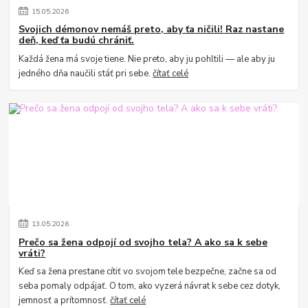
15
.
05
.
2026
Svojich démonov nemáš preto, aby ťa ničili! Raz nastane
deň, keď ťa budú chrániť.
Každá žena má svoje tiene. Nie preto, aby ju pohltili — ale aby ju
jedného dňa naučili stáť pri sebe.
čítať celé
13
.
05
.
2026
Prečo sa žena odpojí od svojho tela? A ako sa k sebe
vráti?
Keď sa žena prestane cítiť vo svojom tele bezpečne, začne sa od
seba pomaly odpájať. O tom, ako vyzerá návrat k sebe cez dotyk,
jemnosť a prítomnosť.
čítať celé