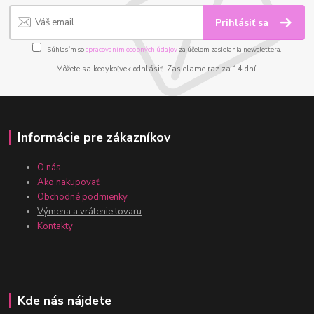
Prihlásiť sa
Súhlasím so
spracovaním osobných údajov
za účelom zasielania newslettera.
Môžete sa kedykoľvek odhlásiť. Zasielame raz za 14 dní.
Informácie pre zákazníkov
O nás
Ako nakupovať
Obchodné podmienky
Výmena a vrátenie tovaru
Kontakty
Kde nás nájdete