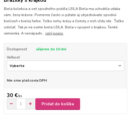
Biela kolekcia a set spodného prádla LEILA Biela ma uchvátila vďaka
vám, ženy krásne. Pomerne často si pýtate aj objednávate spodnú
bielizeň v bielej farbe. Toľko nehy, krásy a čistoty z nich vždy ide. Ťažko
odolať. Tak je na svete biela LEILA. Biela v spojení s krajkou. Tenké
ramienka. A nenápadn...
celý popis
Dostupnosť
ušijeme do 10 dní
Veľkosť
Nie sme platcovia DPH
30 €
/
ks
Pridať do košíka