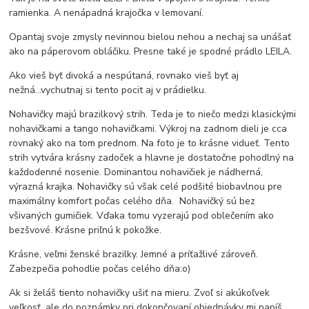
ramienka. A nenápadná krajočka v lemovaní.
Opantaj svoje zmysly nevinnou bielou nehou a nechaj sa unášať
ako na páperovom obláčiku. Presne také je spodné prádlo LEILA.
Ako vieš byť divoká a nespútaná, rovnako vieš byť aj
nežná...vychutnaj si tento pocit aj v prádielku.
Nohavičky majú brazilkový strih. Teda je to niečo medzi klasickými
nohavičkami a tango nohavičkami. Výkroj na zadnom dieli je cca
rovnaký ako na tom prednom. Na foto je to krásne vidueť. Tento
strih vytvára krásny zadoček a hlavne je dostatočne pohodlný na
každodenné nosenie. Dominantou nohavičiek je nádherná,
výrazná krajka. Nohavičky sú však celé podšité biobavlnou pre
maximálny komfort počas celého dňa. Nohavičký sú bez
všivaných gumičiek. Vďaka tomu vyzerajú pod oblečením ako
bezšvové. Krásne priľnú k pokožke.
Krásne, veľmi ženské brazilky. Jemné a príťažlivé zároveň.
Zabezpečia pohodlie počas celého dňa:o)
Ak si želáš tiento nohavičky ušiť na mieru. Zvoľ si akúkoľvek
veľkosť, ale do poznámky pri dokončovaní objednávky mi napíš