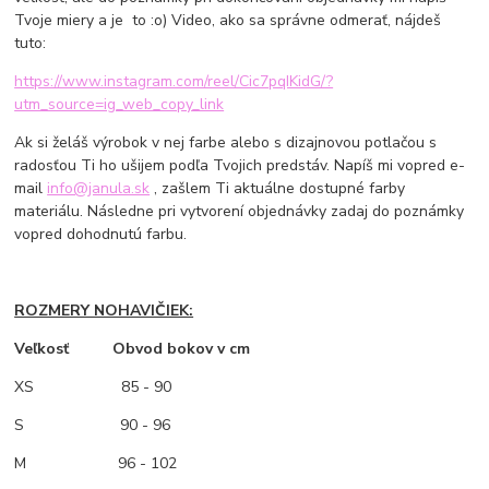
Tvoje miery a je to :o) Video, ako sa správne odmerať, nájdeš
tuto:
https://www.instagram.com/reel/Cic7pqIKidG/?
utm_source=ig_web_copy_link
Ak si želáš výrobok v nej farbe alebo s dizajnovou potlačou s
radosťou Ti ho ušijem podľa Tvojich predstáv. Napíš mi vopred e-
mail
info@janula.sk
, zašlem Ti aktuálne dostupné farby
materiálu. Následne pri vytvorení objednávky zadaj do poznámky
vopred dohodnutú farbu.
ROZMERY NOHAVIČIEK:
Veľkosť Obvod bokov v cm
XS
85 - 90
S 90 - 96
M
96 - 102