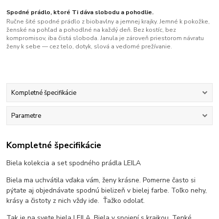
Spodné prádlo, ktoré Ti dáva slobodu a pohodlie.
Ručne šité spodné prádlo z biobavlny a jemnej krajky. Jemné k pokožke,
ženské na pohľad a pohodlné na každý deň. Bez kostíc, bez
kompromisov, iba čistá sloboda. Janula je zároveň priestorom návratu
ženy k sebe — cez telo, dotyk, slová a vedomé prežívanie.
Kompletné špecifikácie
Parametre
Kompletné špecifikácie
Biela kolekcia a set spodného prádla LEILA
Biela ma uchvátila vďaka vám, ženy krásne. Pomerne často si
pýtate aj objednávate spodnú bielizeň v bielej farbe. Toľko nehy,
krásy a čistoty z nich vždy ide. Ťažko odolať.
Tak je na svete biela LEILA. Biela v spojení s krajkou. Tenké