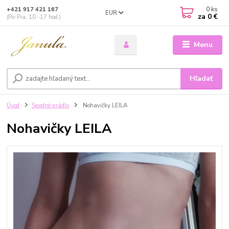
0
ks
+421 917 421 167
EUR
za
0 €
(Po-Pia, 10 -17 hod.)
Menu
Hľadať
Úvod
Spodné prádlo
Nohavičky LEILA
Nohavičky LEILA