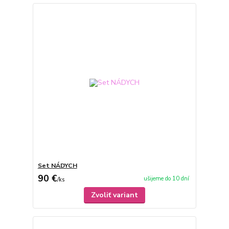
Set NÁDYCH
90 €
ušijeme do 10 dní
/
ks
Zvoliť variant