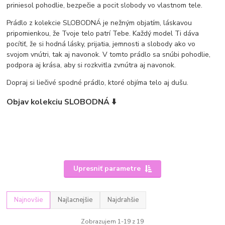
priniesol pohodlie, bezpečie a pocit slobody vo vlastnom tele.
Prádlo z kolekcie SLOBODNÁ je nežným objatím, láskavou
pripomienkou, že Tvoje telo patrí Tebe. Každý model Ti dáva
pocítiť, že si hodná lásky, prijatia, jemnosti a slobody ako vo
svojom vnútri, tak aj navonok. V tomto prádlo sa snúbi pohodlie,
podpora aj krása, aby si rozkvitla zvnútra aj navonok.
Dopraj si liečivé spodné prádlo, ktoré objíma telo aj dušu.
Objav kolekciu SLOBODNÁ ⬇️
Upresniť parametre
Najnovšie
Najlacnejšie
Najdrahšie
Zobrazujem 1-19 z 19