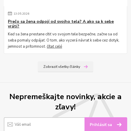
13
.
05
.
2026
Prečo sa žena odpojí od svojho tela? A ako sa k sebe
vráti?
Keď sa žena prestane cítiť vo svojom tele bezpečne, začne sa od
seba pomaly odpájať. O tom, ako vyzerá návrat k sebe cez dotyk,
jemnosť a prítomnosť.
čítať celé
Zobraziť všetky články
Nepremeškajte novinky, akcie a
zľavy!
Prihlásiť sa