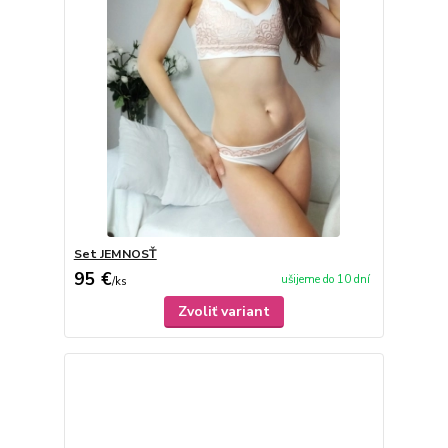
Set JEMNOSŤ
95 €
ušijeme do 10 dní
/
ks
Zvoliť variant