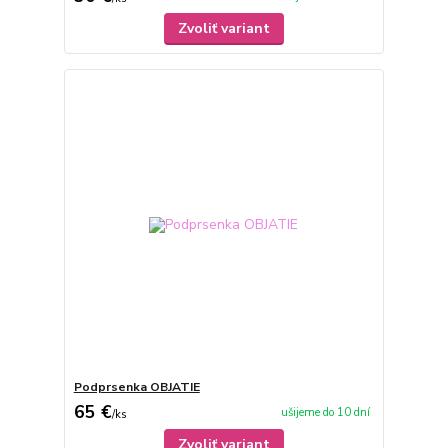
Zvoliť variant
Podprsenka OBJATIE
65 €
ušijeme do 10 dní
/
ks
Zvoliť variant