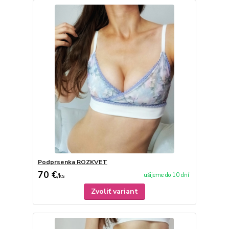
Podprsenka ROZKVET
70 €
ušijeme do 10 dní
/
ks
Zvoliť variant