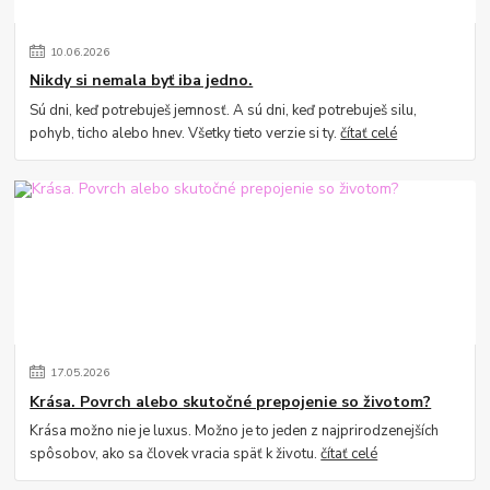
10
.
06
.
2026
Nikdy si nemala byť iba jedno.
Sú dni, keď potrebuješ jemnosť. A sú dni, keď potrebuješ silu,
pohyb, ticho alebo hnev. Všetky tieto verzie si ty.
čítať celé
17
.
05
.
2026
Krása. Povrch alebo skutočné prepojenie so životom?
Krása možno nie je luxus. Možno je to jeden z najprirodzenejších
spôsobov, ako sa človek vracia späť k životu.
čítať celé