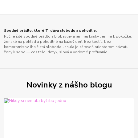
Spodné prádlo, ktoré Ti dáva slobodu a pohodlie.
Ručne šité spodné prádlo z biobavlny a jemnej krajky. Jemné k pokožke,
ženské na pohľad a pohodlné na každý deň. Bez kostíc, bez
kompromisov, iba čistá sloboda. Janula je zároveň priestorom návratu
ženy k sebe — cez telo, dotyk, slová a vedomé prežívanie.
Novinky z nášho blogu