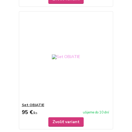
Set OBJATIE
95 €
ušijeme do 10 dní
/
ks
Zvoliť variant