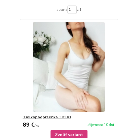
strana
z 1
Tielkopodprsenka TICHO
89 €
ušijeme do 10 dní
/
ks
Zvoliť variant