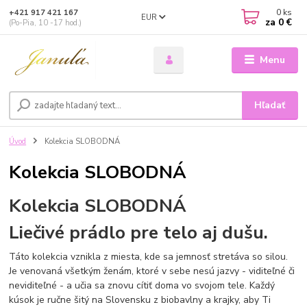
0
ks
+421 917 421 167
EUR
za
0 €
(Po-Pia, 10 -17 hod.)
Menu
Hľadať
Úvod
Kolekcia SLOBODNÁ
Kolekcia SLOBODNÁ
Kolekcia SLOBODNÁ
Liečivé prádlo pre telo aj dušu.
Táto kolekcia vznikla z miesta, kde sa jemnosť stretáva so silou.
Je venovaná všetkým ženám, ktoré v sebe nesú jazvy - viditeľné či
neviditeľné - a učia sa znovu cítiť doma vo svojom tele. Každý
kúsok je ručne šitý na Slovensku z biobavlny a krajky, aby Ti