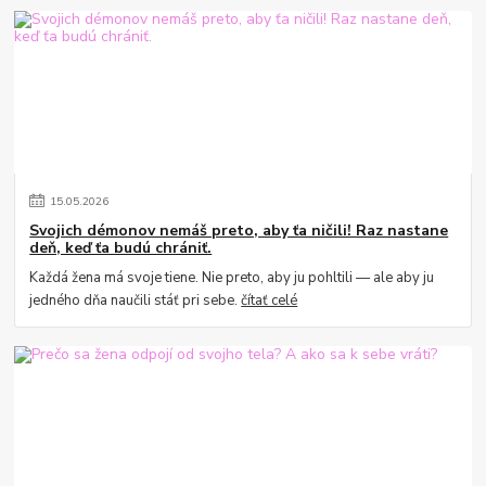
15
.
05
.
2026
Svojich démonov nemáš preto, aby ťa ničili! Raz nastane
deň, keď ťa budú chrániť.
Každá žena má svoje tiene. Nie preto, aby ju pohltili — ale aby ju
jedného dňa naučili stáť pri sebe.
čítať celé