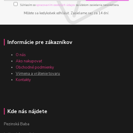
Súhlasím so
spracovaním osobných údajov
za účelom zasielania newslettera.
Môžete sa kedykoľvek odhlásiť. Zasielame raz za 14 dní.
Informácie pre zákazníkov
O nás
Ako nakupovať
Obchodné podmienky
Výmena a vrátenie tovaru
Kontakty
Kde nás nájdete
Pezinská Baba