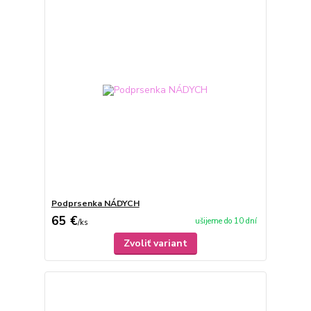
Podprsenka NÁDYCH
65 €
ušijeme do 10 dní
/
ks
Zvoliť variant