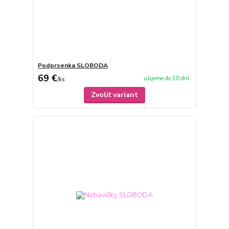
Podprsenka SLOBODA
69 €
ušijeme do 10 dní
/
ks
Zvoliť variant