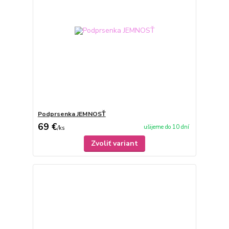
Podprsenka JEMNOSŤ
69 €
ušijeme do 10 dní
/
ks
Zvoliť variant