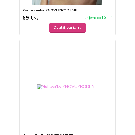
Podprsenka ZNOVUZRODENIE
69 €
ušijeme do 10 dní
/
ks
Zvoliť variant