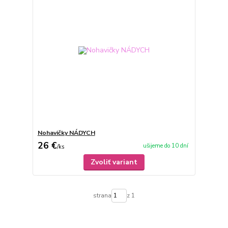
Nohavičky NÁDYCH
26 €
ušijeme do 10 dní
/
ks
Zvoliť variant
strana
z 1