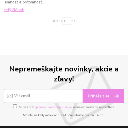
jemnosť a prítomnosť.
celý článok
strana
z 1
Nepremeškajte novinky, akcie a
zľavy!
Prihlásiť sa
Súhlasím so
spracovaním osobných údajov
za účelom zasielania newslettera.
Môžete sa kedykoľvek odhlásiť. Zasielame raz za 14 dní.