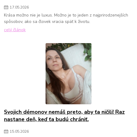
17
.
05
.
2026
Krása možno nie je luxus. Možno je to jeden z najprirodzenejších
spôsobov, ako sa človek vracia späť k životu.
celý článok
Svojich démonov nemáš preto, aby ťa ničili! Raz
nastane deň, keď ťa budú chrániť.
15
.
05
.
2026