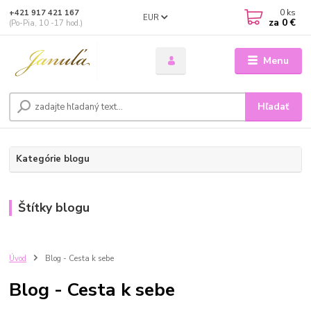
0
ks
+421 917 421 167
EUR
za
0 €
(Po-Pia, 10 -17 hod.)
Menu
Hľadať
Kategórie blogu
Štítky blogu
Úvod
Blog - Cesta k sebe
Blog - Cesta k sebe