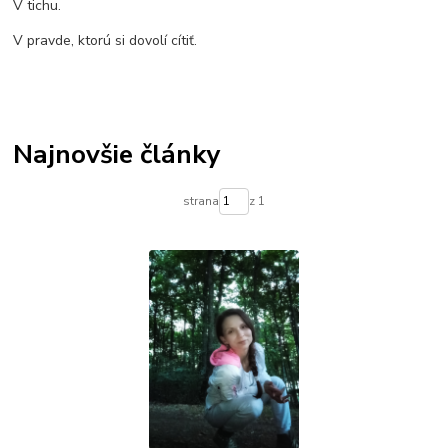
V tichu.
V pravde, ktorú si dovolí cítiť.
Najnovšie články
strana
z 1