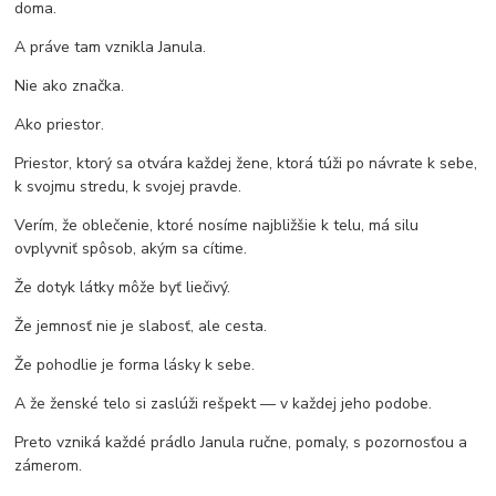
doma.
A práve tam vznikla Janula.
Nie ako značka.
Ako priestor.
Priestor, ktorý sa otvára každej žene, ktorá túži po návrate k sebe,
k svojmu stredu, k svojej pravde.
Verím, že oblečenie, ktoré nosíme najbližšie k telu, má silu
ovplyvniť spôsob, akým sa cítime.
Že dotyk látky môže byť liečivý.
Že jemnosť nie je slabosť, ale cesta.
Že pohodlie je forma lásky k sebe.
A že ženské telo si zaslúži rešpekt — v každej jeho podobe.
Preto vzniká každé prádlo Janula ručne, pomaly, s pozornosťou a
zámerom.