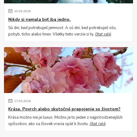
10
.
06
.
2026
Nikdy si nemala byť iba jedno.
Sú dni, keď potrebuješ jemnosť. A sú dni, keď potrebuješ silu,
pohyb, ticho alebo hnev. Všetky tieto verzie si ty.
čítať celé
17
.
05
.
2026
Krása. Povrch alebo skutočné prepojenie so životom?
Krása možno nie je luxus. Možno je to jeden z najprirodzenejších
spôsobov, ako sa človek vracia späť k životu.
čítať celé