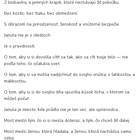
Z biobavlny a jemných krajok, ktoré nechávajú žiť pokožku.
Bez kostic, bez tlaku, bez obmedzení.
S dôrazom na prirodzenosť, ženskosť a vnútorné bezpečie.
Janula nie je o ideáloch.
Je o pravdivosti.
O tom, aby si si dovolila cítiť sa tak, ako sa cíti tvoje telo — nie
podľa toho, čo očakáva svet.
O tom, aby si sa mohla nadýchnuť do svojho vnútra, s ľahkosťou a
mäkkosťou.
O tom, aby si si do svojho dňa vpustila kúsok ticha, v ktorom sa
môžeš počuť.
Janula je miesto, kde prádlo nie je len vec, ale sprievodca.
Most medzi tým, čo si si niesla doteraz, a tým, čo chceš žiť ďalej.
Most medzi ženou, ktorá hľadala, a ženou, ktorá nachádza samu
seba.