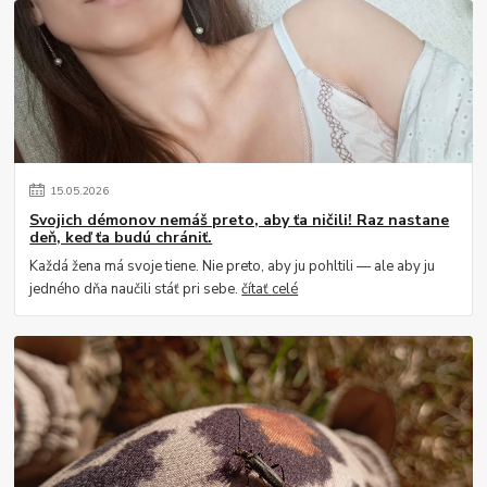
15
.
05
.
2026
Svojich démonov nemáš preto, aby ťa ničili! Raz nastane
deň, keď ťa budú chrániť.
Každá žena má svoje tiene. Nie preto, aby ju pohltili — ale aby ju
jedného dňa naučili stáť pri sebe.
čítať celé