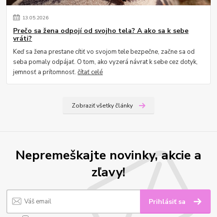
13
.
05
.
2026
Prečo sa žena odpojí od svojho tela? A ako sa k sebe
vráti?
Keď sa žena prestane cítiť vo svojom tele bezpečne, začne sa od
seba pomaly odpájať. O tom, ako vyzerá návrat k sebe cez dotyk,
jemnosť a prítomnosť.
čítať celé
Zobraziť všetky články
Nepremeškajte novinky, akcie a
zľavy!
Prihlásiť sa