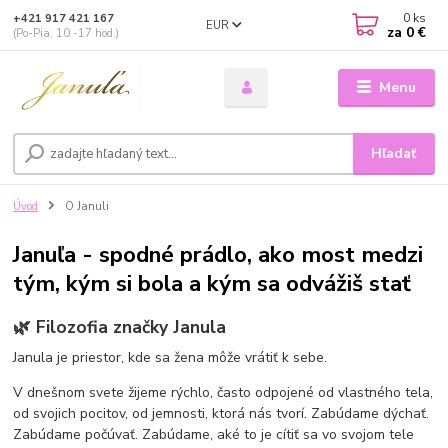
0
ks
+421 917 421 167
EUR
za
0 €
(Po-Pia, 10 -17 hod.)
Menu
Hľadať
Úvod
O Januli
Januľa - spodné prádlo, ako most medzi
tým, kým si bola a kým sa odvážiš stať
🌿 Filozofia značky Janula
Janula je priestor, kde sa žena môže vrátiť k sebe.
V dnešnom svete žijeme rýchlo, často odpojené od vlastného tela,
od svojich pocitov, od jemnosti, ktorá nás tvorí. Zabúdame dýchať.
Zabúdame počúvať. Zabúdame, aké to je cítiť sa vo svojom tele