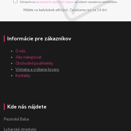
Súhlasím so
spracovaním osobných údajov
za účelom zasielania newslettera.
Môžete sa kedykoľvek odhlásiť. Zasielame raz za 14 dní.
Informácie pre zákazníkov
O nás
Ako nakupovať
Obchodné podmienky
Výmena a vrátenie tovaru
Kontakty
Kde nás nájdete
Pezinská Baba
Lyžiarské stredisko