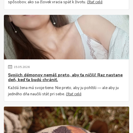
spôsobov, ako sa človek vracia späť k životu.
čítať celé
15
.
05
.
2026
Svojich démonov nemáš preto, aby ťa ničili! Raz nastane
deň, keď ťa budú chrániť.
Každá žena má svoje tiene. Nie preto, aby ju pohltili — ale aby ju
jedného dňa naučili stáť pri sebe.
čítať celé