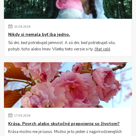
10
.
06
.
2026
Nikdy si nemala byť iba jedno.
Sú dni, keď potrebuješ jemnosť. A sú dni, keď potrebuješ silu,
pohyb, ticho alebo hnev. Všetky tieto verzie si ty.
čítať celé
17
.
05
.
2026
Krása. Povrch alebo skutočné prepojenie so životom?
Krása možno nie je luxus. Možno je to jeden z najprirodzenejších