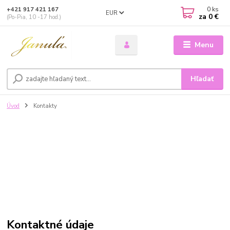
0
ks
+421 917 421 167
EUR
za
0 €
(Po-Pia, 10 -17 hod.)
Menu
Hľadať
Úvod
Kontakty
Kontaktné údaje