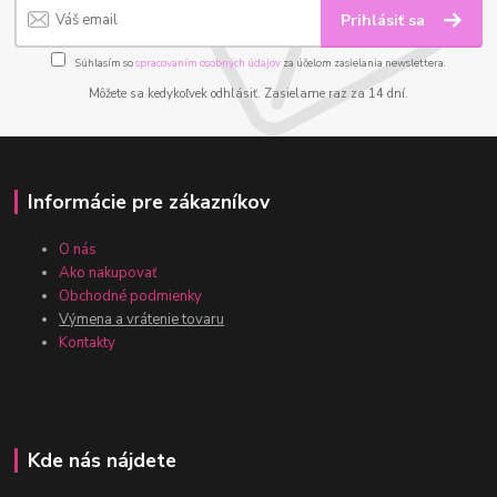
Prihlásiť sa
Súhlasím so
spracovaním osobných údajov
za účelom zasielania newslettera.
Môžete sa kedykoľvek odhlásiť. Zasielame raz za 14 dní.
Informácie pre zákazníkov
O nás
Ako nakupovať
Obchodné podmienky
Výmena a vrátenie tovaru
Kontakty
Kde nás nájdete