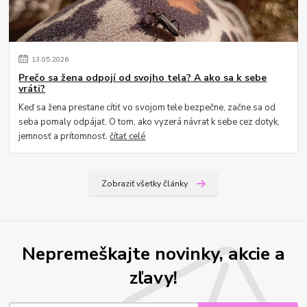
13
.
05
.
2026
Prečo sa žena odpojí od svojho tela? A ako sa k sebe
vráti?
Keď sa žena prestane cítiť vo svojom tele bezpečne, začne sa od
seba pomaly odpájať. O tom, ako vyzerá návrat k sebe cez dotyk,
jemnosť a prítomnosť.
čítať celé
Zobraziť všetky články
Nepremeškajte novinky, akcie a
zľavy!