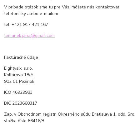
V prípade otázok sme tu pre Vás. môžete nás kontaktovať
telefonicky alebo e-mailom:
tel: +421 917 421 167
tomanek.jana@gmail.com
Faktúračné údaje
Eightysix, s.r.o.
Kollárova 18/A
902 01 Pezinok
IČO 46929983
DIČ 2023668317
Zap. v Obchodnom registri Okresného súdu Bratislava 1, odd. Sro,
vložka číslo 86416/B