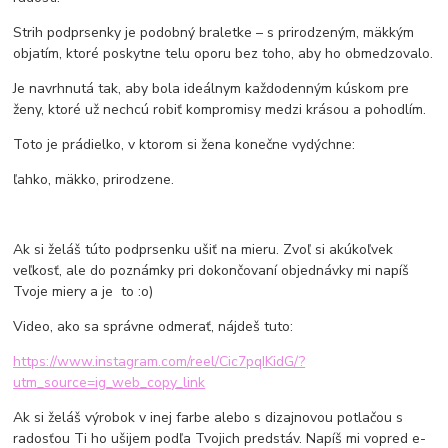
Strih podprsenky je podobný braletke – s prirodzeným, mäkkým
objatím, ktoré poskytne telu oporu bez toho, aby ho obmedzovalo.
Je navrhnutá tak, aby bola ideálnym každodenným kúskom pre
ženy, ktoré už nechcú robiť kompromisy medzi krásou a pohodlím.
Toto je prádielko, v ktorom si žena konečne vydýchne:
ľahko, mäkko, prirodzene.
Ak si želáš túto podprsenku ušiť na mieru. Zvoľ si akúkoľvek
veľkosť, ale do poznámky pri dokončovaní objednávky mi napíš
Tvoje miery a je to :o)
Video, ako sa správne odmerať, nájdeš tuto:
https://www.instagram.com/reel/Cic7pqIKidG/?
utm_source=ig_web_copy_link
Ak si želáš výrobok v inej farbe alebo s dizajnovou potlačou s
radosťou Ti ho ušijem podľa Tvojich predstáv. Napíš mi vopred e-