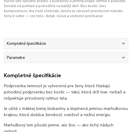
Ručne šité spodné prádlo z biobavlny a jemnej krajky. Jemné k pokožke,
ženské na pohľad a pohodlné na každý deň. Bez kostíc, bez
kompromisov, iba čistá sloboda. Janula je zároveň priestorom návratu
ženy k sebe — cez telo, dotyk, slová a vedomé prežívanie.
Kompletné špecifikácie
Parametre
Kompletné špecifikácie
Podprsenka Jemnosť je vytvorená pre ženy, ktoré hľadajú
pohodlnú podprsenku bez kostíc — takú, ktorá drží tvar, netlačí a
rešpektuje prirodzený rytmus tela.
Je ušitá z mäkkej bielej biobavlny a doplnená jemnou marhuľkovou
krajkou, ktorá dodáva ženskosť, sviežosť a nežnú energiu.
Marhuľkový lem pôsobí jemne, ale živo — ako tichý nádych
radosti.