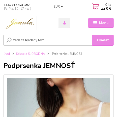
0
ks
+421 917 421 167
EUR
za
0 €
(Po-Pia, 10 -17 hod.)
Menu
Hľadať
Úvod
Kolekcia SLOBODNÁ
Podprsenka JEMNOSŤ
Podprsenka JEMNOSŤ