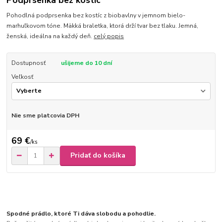
Podprsenka bez kostíc
Pohodlná podprsenka bez kostíc z biobavlny v jemnom bielo-
marhuľkovom tóne. Mäkká braletka, ktorá drží tvar bez tlaku. Jemná,
ženská, ideálna na každý deň.
celý popis
Dostupnosť
ušijeme do 10 dní
Veľkosť
Nie sme platcovia DPH
69 €
/
ks
Pridať do košíka
Spodné prádlo, ktoré Ti dáva slobodu a pohodlie.