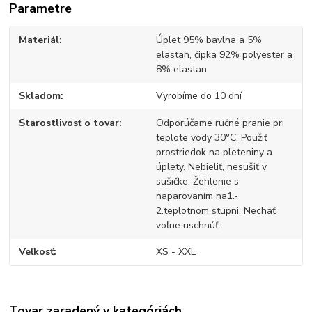
Parametre
Materiál
Úplet 95% bavlna a 5%
elastan, čipka 92% polyester a
8% elastan
Skladom
Vyrobíme do 10 dní
Starostlivosť o tovar
Odporúčame ručné pranie pri
teplote vody 30°C. Použiť
prostriedok na pleteniny a
úplety. Nebieliť, nesušiť v
sušičke. Žehlenie s
naparovaním na1.-
2.teplotnom stupni. Nechať
voľne uschnúť.
Veľkosť
XS - XXL
Tovar zaradený v kategóriách