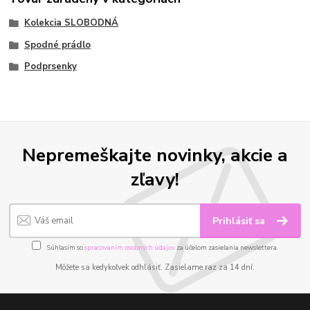
Kolekcia SLOBODNÁ
Spodné prádlo
Podprsenky
Nepremeškajte novinky, akcie a
zľavy!
Prihlásiť sa
Súhlasím so
spracovaním osobných údajov
za účelom zasielania newslettera.
Môžete sa kedykoľvek odhlásiť. Zasielame raz za 14 dní.