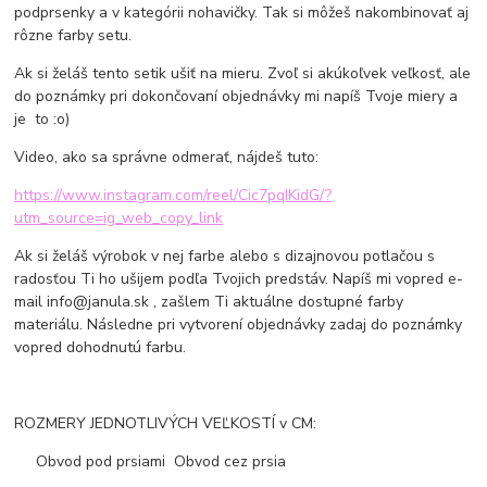
podprsenky a v kategórii nohavičky. Tak si môžeš nakombinovať aj
rôzne farby setu.
Ak si želáš tento setik ušiť na mieru. Zvoľ si akúkoľvek veľkosť, ale
do poznámky pri dokončovaní objednávky mi napíš Tvoje miery a
je to :o)
Video, ako sa správne odmerať, nájdeš tuto:
https://www.instagram.com/reel/Cic7pqIKidG/?
utm_source=ig_web_copy_link
Ak si želáš výrobok v nej farbe alebo s dizajnovou potlačou s
radosťou Ti ho ušijem podľa Tvojich predstáv. Napíš mi vopred e-
mail info@janula.sk , zašlem Ti aktuálne dostupné farby
materiálu. Následne pri vytvorení objednávky zadaj do poznámky
vopred dohodnutú farbu.
ROZMERY JEDNOTLIVÝCH VEĽKOSTÍ v CM:
Obvod pod prsiami Obvod cez prsia