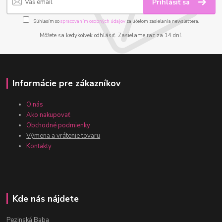
Prihlásiť sa
Súhlasím so
spracovaním osobných údajov
za účelom zasielania newslettera.
Môžete sa kedykoľvek odhlásiť. Zasielame raz za 14 dní.
Informácie pre zákazníkov
O nás
Ako nakupovať
Obchodné podmienky
Výmena a vrátenie tovaru
Kontakty
Kde nás nájdete
Pezinská Baba