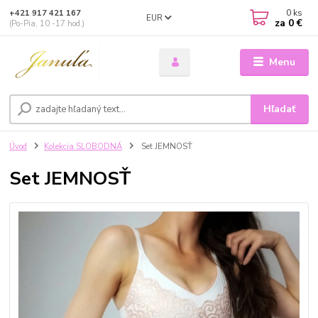
0
ks
+421 917 421 167
EUR
za
0 €
(Po-Pia, 10 -17 hod.)
Menu
Hľadať
Úvod
Kolekcia SLOBODNÁ
Set JEMNOSŤ
Set JEMNOSŤ