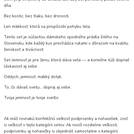
dňa.
Bez kostic, bez tlaku, bez drsnosti.
Len mäkkosť, ktorá sa prispôsobí pohybu tela.
Tento set je súčasťou dámskeho spodného prádla šitého na
Slovensku, kde každý kus prechádza rukami s dôrazom na kvalitu,
ženskosť a trvácnosť.
Set Jemnosť je pre ženu, ktorá dáva veľa — a konečne túži dopriať
láskavosť aj sebe.
Oddych, jemnosť, mäkký dotyk.
To, čo dávaš svetu… dopraj aj sebe.
Tvoja jemnosť je tvoje svetlo.
Ak máš rovnakú konfekčnú veľkosť podprsenky a nohavičiek, zvoľ
si veľkosť v tejto kategórii setov. Ak nosíš rozdielne veľkosti,
podprsenku aj nohavičky si objednáš samostatne v kategórii