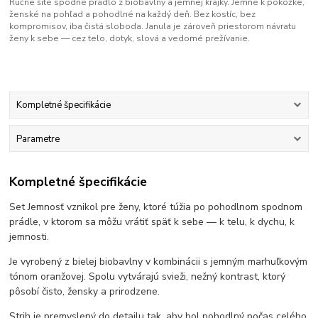
Ručne šité spodné prádlo z biobavlny a jemnej krajky. Jemné k pokožke,
ženské na pohľad a pohodlné na každý deň. Bez kostíc, bez
kompromisov, iba čistá sloboda. Janula je zároveň priestorom návratu
ženy k sebe — cez telo, dotyk, slová a vedomé prežívanie.
Kompletné špecifikácie
Parametre
Kompletné špecifikácie
Set Jemnosť vznikol pre ženy, ktoré túžia po pohodlnom spodnom
prádle, v ktorom sa môžu vrátiť späť k sebe — k telu, k dychu, k
jemnosti.
Je vyrobený z bielej biobavlny v kombinácii s jemným marhuľkovým
tónom oranžovej. Spolu vytvárajú svieži, nežný kontrast, ktorý
pôsobí čisto, žensky a prirodzene.
Strih je premyslený do detailu tak, aby bol pohodlný počas celého