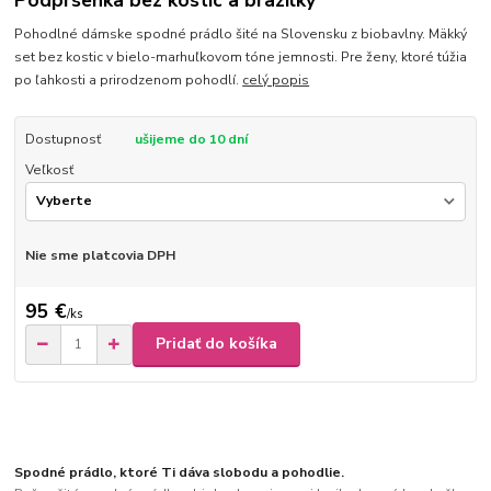
Podprsenka bez kostíc a brazilky
Pohodlné dámske spodné prádlo šité na Slovensku z biobavlny. Mäkký
set bez kostic v bielo-marhuľkovom tóne jemnosti. Pre ženy, ktoré túžia
po ľahkosti a prirodzenom pohodlí.
celý popis
Dostupnosť
ušijeme do 10 dní
Veľkosť
Nie sme platcovia DPH
95 €
/
ks
Pridať do košíka
Spodné prádlo, ktoré Ti dáva slobodu a pohodlie.