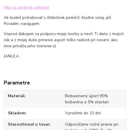
Ako sa správne odmerať
Ak budeš potrebovať s čímkoľvek pomôcť, kľudne volaj, píš.
Poradim, navigujem.
Vopred ďakujem za podporu mojej tvorby a nech Ti dielo z mojich
rúk a z mojej duše prinesie aspoň toľko radosti pri nosení, ako
mne prináša jeho tvorenie:o)
JANUĽA
Parametre
Materiál
Biobavlnený úplet 95%
biobavlna a 5% elastan
Skladom
Vyrobíme do 10 dní
Starostlivosť o tovar
Odporúčame ručné pranie pri