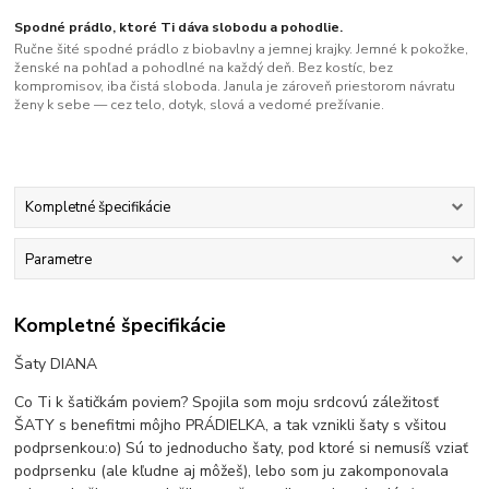
Spodné prádlo, ktoré Ti dáva slobodu a pohodlie.
Ručne šité spodné prádlo z biobavlny a jemnej krajky. Jemné k pokožke,
ženské na pohľad a pohodlné na každý deň. Bez kostíc, bez
kompromisov, iba čistá sloboda. Janula je zároveň priestorom návratu
ženy k sebe — cez telo, dotyk, slová a vedomé prežívanie.
Kompletné špecifikácie
Parametre
Kompletné špecifikácie
Šaty DIANA
Co Ti k šatičkám poviem? Spojila som moju srdcovú záležitosť
ŠATY s benefitmi môjho PRÁDIELKA, a tak vznikli šaty s všitou
podprsenkou:o) Sú to jednoducho šaty, pod ktoré si nemusíš vziať
podprsenku (ale kľudne aj môžeš), lebo som ju zakomponovala