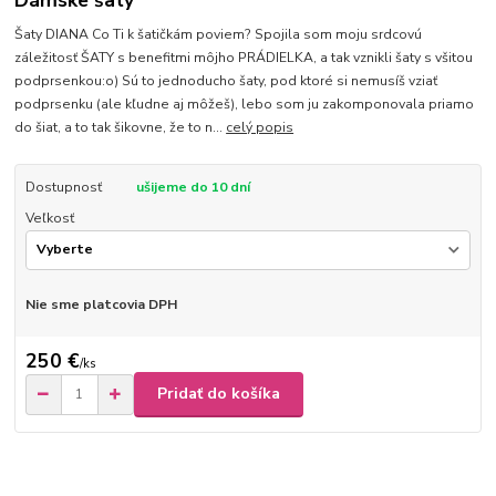
Dámske šaty
Šaty DIANA Co Ti k šatičkám poviem? Spojila som moju srdcovú
záležitosť ŠATY s benefitmi môjho PRÁDIELKA, a tak vznikli šaty s všitou
podprsenkou:o) Sú to jednoducho šaty, pod ktoré si nemusíš vziať
podprsenku (ale kľudne aj môžeš), lebo som ju zakomponovala priamo
do šiat, a to tak šikovne, že to n...
celý popis
Dostupnosť
ušijeme do 10 dní
Veľkosť
Nie sme platcovia DPH
250 €
/
ks
Pridať do košíka