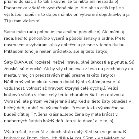
priamo do šiat, a to tak šikovne, že to nikto ani nezbadá:o)
Podprsenka v šatách vystužená nie je. Ale ak sa cítiš lepšie s
výstužou, napíš mi to do poznámky pri vytvorení objednávky a ja
Ti ju tam vložím :o)
Sama mám rada pohodlie, maximálne pohodlie:o) Ale mám aj
rada, keď to pohodlíčko vyzerá a pôsobí žensky a ladne. Preto
navrhujem a vytváram kúsky oblečenia presne v tomto duchu.
Príkladom toho je nielen prádielko, ale aj tieto šaty:o)
Šaty DIANA sú rozviaté, nežné, hravé...plné ľahkosti a plynutia. Sú
ženské, sú éterické. Ak by víly chodievali z lesa na prechádzky do
mesta, v mojich predstavách majú presne takéto šaty :o)
Nádherný volán okolo ramien dodal týmto šatám presne tú
vzdušnosť, voľnosť až hravosť, ktorými celé dýchajú. Veľká
kruhová súkňa s cípmi celý tento charakter šiat len dotvorila.
Výrazné, ale pritom veľmi jemné šaty. Keď si tieto šaty oblečieš v
bežný deň, urobiš ho výnimočným. Presne takto výnimočne sa
budeš cítiť aj TY, žena krásna...lebo žena by mala kráčať v
nádherných šatách každý deň...len si to dovoľ a je to :o)
Výstrih šiat je menší, z oboch strán oblý. Strih sukne je bohatý -
kruhový so štyrmi cípmi. Ich dĺžka je cca 95cm - v závislosti od