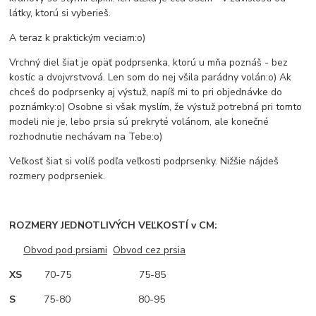
látky, ktorú si vyberieš.
A teraz k praktickým veciam:o)
Vrchný diel šiat je opäť podprsenka, ktorú u mňa poznáš - bez
kostíc a dvojvrstvová. Len som do nej všila parádny volán:o) Ak
chceš do podprsenky aj výstuž, napíš mi to pri objednávke do
poznámky:o) Osobne si však myslím, že výstuž potrebná pri tomto
modeli nie je, lebo prsia sú prekryté volánom, ale konečné
rozhodnutie nechávam na Tebe:o)
Veľkosť šiat si volíš podľa veľkosti podprsenky. Nižšie nájdeš
rozmery podprseniek.
ROZMERY JEDNOTLIVÝCH VEĽKOSTÍ v CM:
Obvod pod prsiami
Obvod cez prsia
XS
70-75 75-85
S
75-80 80-95