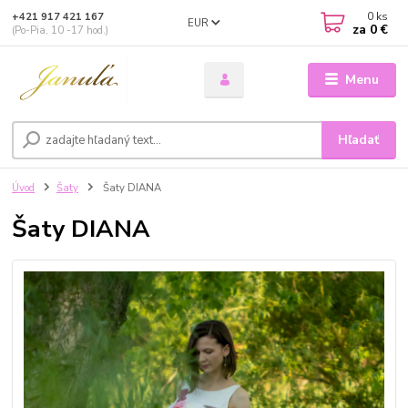
0
ks
+421 917 421 167
EUR
za
0 €
(Po-Pia, 10 -17 hod.)
Menu
Hľadať
Úvod
Šaty
Šaty DIANA
Šaty DIANA