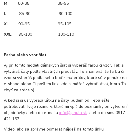
M
80-85 85-95
L
85-90 90-100
XL
90-95 95-105
XXL
95-100 100-110
Farba alebo vzor šiat
Aj pri tomto modeli dámskych šiat si vyberáš farbu či vzor. Tak si
vytváraš šaty podľa vlastných predstáv. To znamená, že farbu či
vzor si vyberáš podľa seba buď z materálov, ktoré sú v ponuke na
e-shope alebo Ti pošlem link, kde si môžeš vybrať látkú, ktorá Ťa
chytí za srdce:o)
A keď si si už vybrala látku na šaty, budem od Teba ešte
potrebovať Tvoje rozmery, ktoré mi vpíš do poznámky pri vytvorení
objednávky alebo do e-mailu
info@janula.sk
alebo do sms 0917
421 167.
Video, ako sa správne odmerať nájdeš na tomto linku: