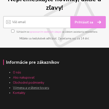
zľavy!
Prihlásiť sa
Súhlasím so
spracovaním osobných údajov
za účelom zasielania newslettera.
Môžete sa kedykoľvek odhlásiť. Zasielame raz za 14 dní.
Informácie pre zákazníkov
O nás
Ako nakupovať
Obchodné podmienky
Výmena a vrátenie tovaru
Kontakty