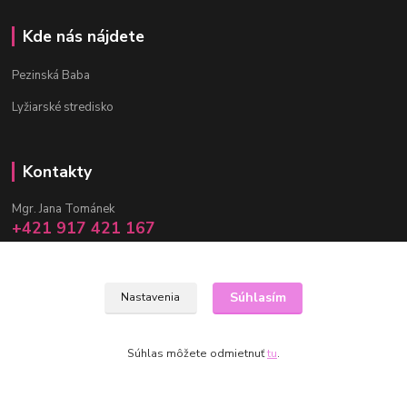
Kde nás nájdete
Pezinská Baba
Lyžiarské stredisko
Kontakty
Mgr. Jana Tománek
+421 917 421 167
(Po-Pia, 10 -17 hod.)
info@janula.sk
Súhlasím
Nastavenia
Súhlas môžete odmietnuť
tu
.