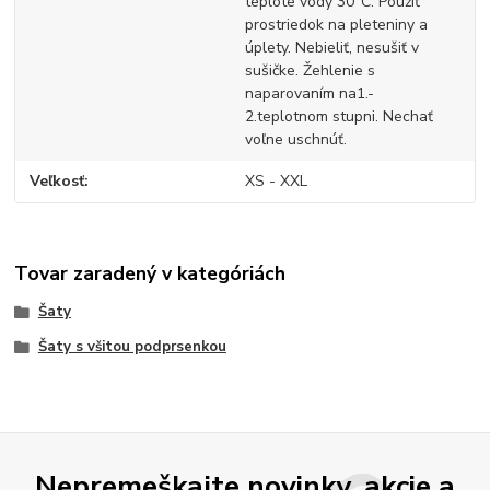
teplote vody 30°C. Použiť
prostriedok na pleteniny a
úplety. Nebieliť, nesušiť v
sušičke. Žehlenie s
naparovaním na1.-
2.teplotnom stupni. Nechať
voľne uschnúť.
Veľkosť
XS - XXL
Tovar zaradený v kategóriách
Šaty
Šaty s všitou podprsenkou
Nepremeškajte novinky, akcie a