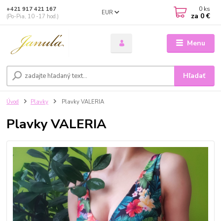
0
ks
+421 917 421 167
EUR
za
0 €
(Po-Pia, 10 -17 hod.)
Menu
Hľadať
Úvod
Plavky
Plavky VALERIA
Plavky VALERIA