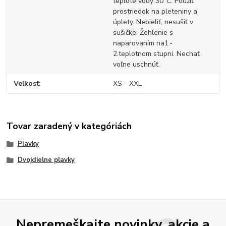
teplote vody 30°C. Použiť
prostriedok na pleteniny a
úplety. Nebieliť, nesušiť v
sušičke. Žehlenie s
naparovaním na1.-
2.teplotnom stupni. Nechať
voľne uschnúť.
Veľkosť
XS - XXL
Tovar zaradený v kategóriách
Plavky
Dvojdielne plavky
Nepremeškajte novinky, akcie a