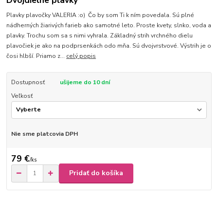
Dvojdielne plavky
Plavky plavočky VALERIA :o) Čo by som Ti k ním povedala. Sú plné
nádherných žiarivých farieb ako samotné leto. Proste kvety, slnko, voda a
plavky. Trochu som sa s nimi vyhrala. Základný strih vrchného dielu
plavočiek je ako na podprsenkách odo mňa. Sú dvojvrstvové. Výstrih je o
čosi hlbší. Priamo z...
celý popis
Dostupnosť
ušijeme do 10 dní
Veľkosť
Nie sme platcovia DPH
79 €
/
ks
Pridať do košíka