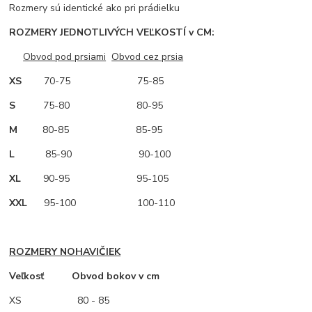
Rozmery sú identické ako pri prádielku
ROZMERY JEDNOTLIVÝCH VEĽKOSTÍ v CM:
Obvod pod prsiami
Obvod cez prsia
XS
70-75 75-85
S
75-80 80-95
M
80-85 85-95
L
85-90 90-100
XL
90-95 95-105
XXL
95-100 100-110
ROZMERY NOHAVIČIEK
Veľkosť Obvod bokov v cm
XS
80 - 85