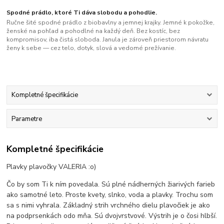
Spodné prádlo, ktoré Ti dáva slobodu a pohodlie.
Ručne šité spodné prádlo z biobavlny a jemnej krajky. Jemné k pokožke,
ženské na pohľad a pohodlné na každý deň. Bez kostíc, bez
kompromisov, iba čistá sloboda. Janula je zároveň priestorom návratu
ženy k sebe — cez telo, dotyk, slová a vedomé prežívanie.
Kompletné špecifikácie
Parametre
Kompletné špecifikácie
Plavky plavočky VALERIA :o)
Čo by som Ti k ním povedala. Sú plné nádherných žiarivých farieb
ako samotné leto. Proste kvety, slnko, voda a plavky. Trochu som
sa s nimi vyhrala. Základný strih vrchného dielu plavočiek je ako
na podprsenkách odo mňa. Sú dvojvrstvové. Výstrih je o čosi hlbší.