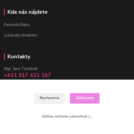
Kde nás nájdete
Pezinská Baba
Lyžiarské stredisko
Kontakty
Mgr. Jana Tománek
+421 917 421 167
(Po-Pia, 10 -17 hod.)
info@janula.sk
Súhlasím
Nastavenia
Súhlas môžete odmietnuť
tu
.