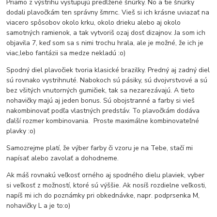
Priamo z výstrihu vystupujú predlžené šnúrky. No a tie šnúrky
dodali plavočkám ten správny šmrnc. Vieš si ich krásne uviazať na
viacero spôsobov okolo krku, okolo drieku alebo aj okolo
samotných ramienok, a tak vytvoriš ozaj dosť dizajnov. Ja som ich
objavila 7, keď som sa s nimi trochu hrala, ale je možné, že ich je
viac,lebo fantázii sa medze nekladú :o)
Spodný diel plavočiek tvoria klasické brazilky. Predný aj zadný diel
sú rovnako vystrihnuté. Nabokoch sú pásiky, sú dvojvrstvové a sú
bez všitých vnutorných gumičiek, tak sa nezarezávajú. A tieto
nohavičky majú aj jeden bonus. Sú obojstranné a farby si vieš
nakombinovať podľa vlastných predstáv. To plavočkám dodáva
ďalší rozmer kombinovania. Proste maximálne kombinovateľné
plavky :o)
Samozrejme platí, že výber farby či vzoru je na Tebe, stačí mi
napísať alebo zavolať a dohodneme.
Ak máš rovnakú veľkosť orného aj spodného dielu plaviek, vyber
si veľkosť z možností, ktoré sú výššie. Ak nosíš rozdielne veľkosti,
napíš mi ich do poznámky pri obkednávke, napr. podprsenka M,
nohavičky L a je to:o)