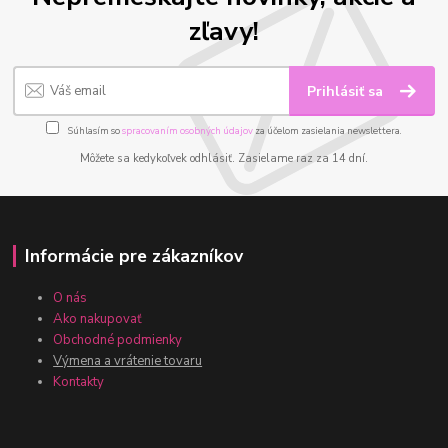
zľavy!
Prihlásiť sa
Súhlasím so
spracovaním osobných údajov
za účelom zasielania newslettera.
Môžete sa kedykoľvek odhlásiť. Zasielame raz za 14 dní.
Informácie pre zákazníkov
O nás
Ako nakupovať
Obchodné podmienky
Výmena a vrátenie tovaru
Kontakty