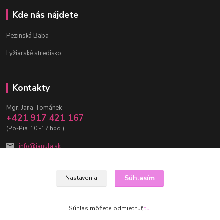
Kde nás nájdete
Pezinská Baba
Lyžiarské stredisko
Kontakty
Mgr. Jana Tománek
+421 917 421 167
(Po-Pia, 10 -17 hod.)
info@janula.sk
Súhlasím
Nastavenia
Súhlas môžete odmietnuť
tu
.
Vytvorené na
Eshop-rychlo.sk