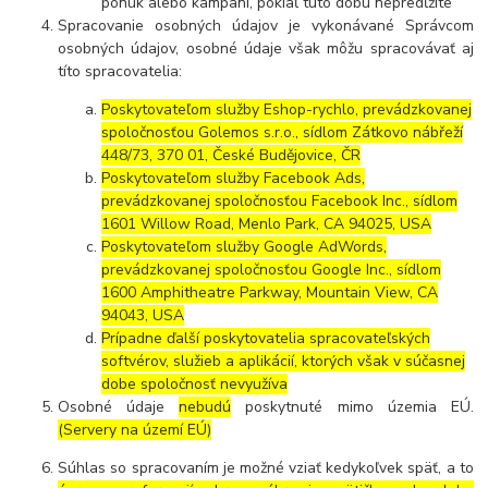
ponúk alebo kampaní, pokiaľ túto dobu nepredĺžite
Spracovanie osobných údajov je vykonávané Správcom
osobných údajov, osobné údaje však môžu spracovávať aj
títo spracovatelia:
Poskytovateľom služby Eshop-rychlo, prevádzkovanej
spoločnosťou Golemos s.r.o., sídlom Zátkovo nábřeží
448/73, 370 01, České Budějovice, ČR
Poskytovateľom služby Facebook Ads,
prevádzkovanej spoločnosťou Facebook Inc., sídlom
1601 Willow Road, Menlo Park, CA 94025, USA
Poskytovateľom služby Google AdWords,
prevádzkovanej spoločnosťou Google Inc., sídlom
1600 Amphitheatre Parkway, Mountain View, CA
94043, USA
Prípadne ďalší poskytovatelia spracovateľských
softvérov, služieb a aplikácií, ktorých však v súčasnej
dobe spoločnosť nevyužíva
Osobné údaje
nebudú
poskytnuté mimo územia EÚ.
(Servery na území EÚ)
Súhlas so spracovaním je možné vziať kedykoľvek späť, a to