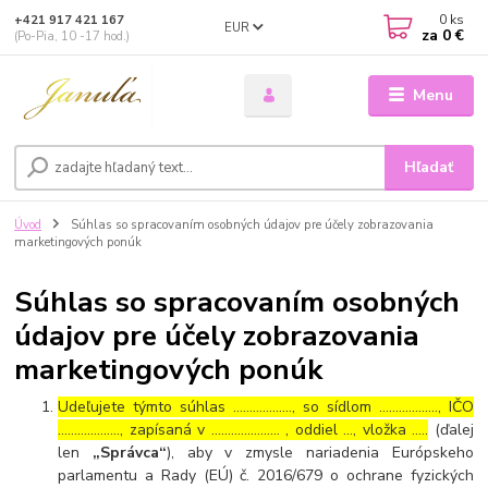
0
ks
+421 917 421 167
EUR
za
0 €
(Po-Pia, 10 -17 hod.)
Menu
Hľadať
Úvod
Súhlas so spracovaním osobných údajov pre účely zobrazovania
marketingových ponúk
Súhlas so spracovaním osobných
údajov pre účely zobrazovania
marketingových ponúk
Udeľujete týmto súhlas ……………..., so sídlom ………………, IČO
………………., zapísaná v ………………… , oddiel …, vložka …..
(ďalej
len
„Správca“
), aby v zmysle nariadenia Európskeho
parlamentu a Rady (EÚ) č. 2016/679 o ochrane fyzických