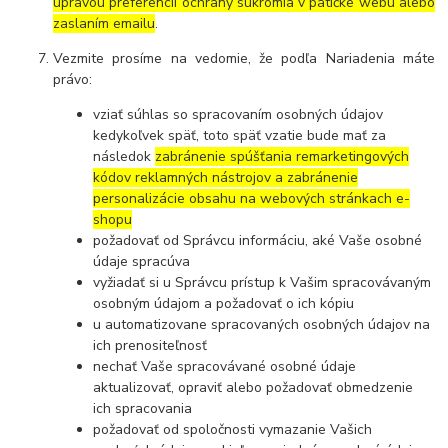
úpravou preferencií ochrany súkromia v pätičke webu alebo
zaslaním emailu
.
Vezmite prosíme na vedomie, že podľa Nariadenia máte
právo:
vziať súhlas so spracovaním osobných údajov
kedykoľvek späť, toto späť vzatie bude mať za
následok
zabránenie spúšťania remarketingových
kódov reklamných nástrojov a zabránenie
personalizácie obsahu na webových stránkach e-
shopu
požadovať od Správcu informáciu, aké Vaše osobné
údaje spracúva
vyžiadať si u Správcu prístup k Vašim spracovávaným
osobným údajom a požadovať o ich kópiu
u automatizovane spracovaných osobných údajov na
ich prenositeľnosť
nechať Vaše spracovávané osobné údaje
aktualizovať, opraviť alebo požadovať obmedzenie
ich spracovania
požadovať od spoločnosti vymazanie Vašich