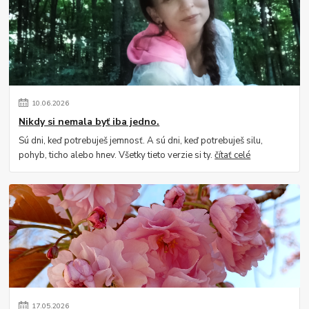
10
.
06
.
2026
Nikdy si nemala byť iba jedno.
Sú dni, keď potrebuješ jemnosť. A sú dni, keď potrebuješ silu,
pohyb, ticho alebo hnev. Všetky tieto verzie si ty.
čítať celé
17
.
05
.
2026