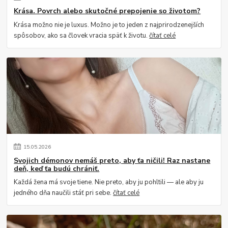
Krása. Povrch alebo skutočné prepojenie so životom?
Krása možno nie je luxus. Možno je to jeden z najprirodzenejších
spôsobov, ako sa človek vracia späť k životu.
čítať celé
15
.
05
.
2026
Svojich démonov nemáš preto, aby ťa ničili! Raz nastane
deň, keď ťa budú chrániť.
Každá žena má svoje tiene. Nie preto, aby ju pohltili — ale aby ju
jedného dňa naučili stáť pri sebe.
čítať celé