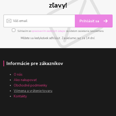
zľavy!
Prihlásiť sa
Súhlasím so
spracovaním osobných údajov
za účelom zasielania newslettera.
Môžete sa kedykoľvek odhlásiť. Zasielame raz za 14 dní.
Informácie pre zákazníkov
O nás
Ako nakupovať
Obchodné podmienky
Výmena a vrátenie tovaru
Kontakty