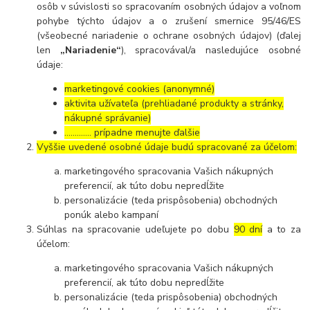
osôb v súvislosti so spracovaním osobných údajov a voľnom
pohybe týchto údajov a o zrušení smernice 95/46/ES
(všeobecné nariadenie o ochrane osobných údajov) (ďalej
len
„Nariadenie“
), spracovával/a nasledujúce osobné
údaje:
marketingové cookies (anonymné)
aktivita užívateľa (prehliadané produkty a stránky,
nákupné správanie)
…………. prípadne menujte ďalšie
Vyššie uvedené osobné údaje budú spracované za účelom:
marketingového spracovania Vašich nákupných
preferencií, ak túto dobu nepredĺžite
personalizácie (teda prispôsobenia) obchodných
ponúk alebo kampaní
Súhlas na spracovanie udeľujete po dobu
90 dní
a to za
účelom:
marketingového spracovania Vašich nákupných
preferencií, ak túto dobu nepredĺžite
personalizácie (teda prispôsobenia) obchodných