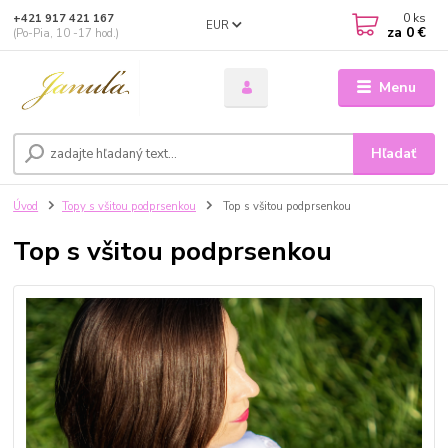
0
ks
+421 917 421 167
EUR
za
0 €
(Po-Pia, 10 -17 hod.)
Menu
Hľadať
Úvod
Topy s všitou podprsenkou
Top s všitou podprsenkou
Top s všitou podprsenkou