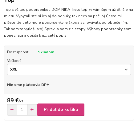
Top
Top s všitou podprsenkou DOMINIKA Tieto topiky vám šijem už dlhšie na
mieru. Vypýtali ste si ich aj do ponuky, tak nech sa páči:o) Často mi
píšete, že tieto moje podprsenky je škoda schovávať pod oblečením.
Tak som to vyriešila:o) Spravila som z nic topy. Výhody podprsenky som
ponechala a došila k n...
celý popis
Dostupnosť
Skladom
Veľkosť
Nie sme platcovia DPH
89 €
/
ks
Pridať do košíka