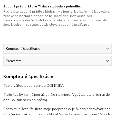
Spodné prádlo, ktoré Ti dáva slobodu a pohodlie.
Ručne šité spodné prádlo z biobavlny a jemnej krajky. Jemné k pokožke,
ženské na pohľad a pohodlné na každý deň. Bez kostíc, bez
kompromisov, iba čistá sloboda. Janula je zároveň priestorom návratu
ženy k sebe — cez telo, dotyk, slová a vedomé prežívanie.
Kompletné špecifikácie
Parametre
Kompletné špecifikácie
Top s všitou podprsenkou DOMINIKA
Tieto topiky vám šijem už dlhšie na mieru. Vypýtali ste si ich aj do
ponuky, tak nech sa páči:o)
Často mi píšete, že tieto moje podprsenky je škoda schovávať pod
oblečením. Tak som to vyriešila:o) Spravila som z nic topy. Výhody