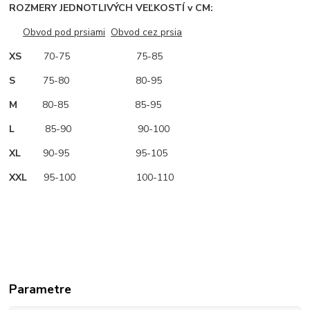
ROZMERY JEDNOTLIVÝCH VEĽKOSTÍ v CM:
Obvod pod prsiami
Obvod cez prsia
XS
70-75 75-85
S
75-80 80-95
M
80-85 85-95
L
85-90 90-100
XL
90-95 95-105
XXL
95-100 100-110
Parametre