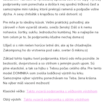
podprsenky som ponechala a došila k nej spodnú tričkovú časť a
samozrejme mini rukávy, ktoré prekryjú ramená a podpažie voľne
dýcha. A sexy chrbátik s krajočkou to celé dotvoril :o)
Pre mňa je to ideálny kúsok. Veľmi praktický, pohodlný, ale
zároveň v ňom vyzeráš skvelo, sviežo ženský. Dáš si k nemu
nohavice, šortky, sukňu. Jednoducho kumbinuj. No a najlepšie na
tom celom je to, že podprsenku kľudne nechaj doma:o)
Užiješ si s ním nielen horúce letné dni, ale aj tie chladnejšie.
Zakomponuj ho do vrstvenia pod sako, sveter či mikinu:o)
Základ tohto topiku tvorí podprsenka, ktorú odo mňa poznáte. Je
bezkostíc, dvojvrstvová a so strihom s jemným push upom. Sú
plne elastické, a tak sa hýbu s Tebou počas celého dňa. Pre tento
model DOMINIKA som zvolila lodičkový výstrih ku krku.
Samozrejme výber výstrihu ponechávam na Teba, žena krásna.
Na výber máš viaceré možností:
Klasické véčko:
Takto vyzerá podprsenka s véčkovým výstrihom
Oblý výstrih:
Takto vyzerá podprsenka s oblým výstrihom