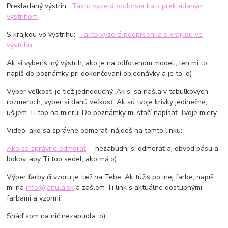
Prekladaný výstrih:
Takto vyzerá podprsenka s prekladaným
výstrihom
S krajkou vo výstrihu:
Takto vyzerá podprsenka s krajkou vo
výstrihu
Ak si vyberiš iný výstrih, ako je na odfotenom modeli, len mi to
napíš do poznámky pri dokončovaní objednávky a je to :o)
Výber veľkosti je tiež jednoduchý. Ak si sa našla v tabuľkových
rozmeroch, vyber si danú veľkosť. Ak sú tvoje krivky jedinečné,
ušijem Ti top na mieru. Do poznámky mi stačí napísať Tvoje miery.
Video, ako sa správne odmerať, nájdeš na tomto linku:
Ako sa správne odmerať
- nezabudni si odmerať aj obvod pásu a
bokov, aby Ti top sedel, ako má:o)
Výber farby či vzoru je tiež na Tebe. Ak túžiš po inej farbe, napíš
mi na
info@janula.sk
a zašlem Ti link s aktuálne dostupnými
farbami a vzormi.
Snáď som na nič nezabudla :o)