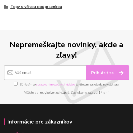
Topy s všitou podprsenkou
Nepremeškajte novinky, akcie a
zľavy!
Prihlásiť sa
Súhlasím so
spracovaním osobných údajov
za účelom zasielania newslettera.
Môžete sa kedykoľvek odhlásiť. Zasielame raz za 14 dní.
Informácie pre zákazníkov