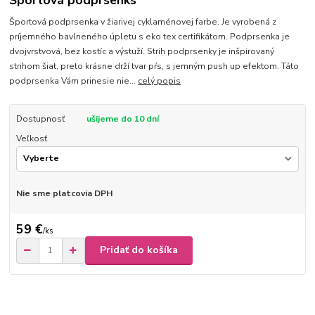
Športová podprsenks
Športová podprsenka v žiarivej cyklaménovej farbe. Je vyrobená z
príjemného bavlneného úpletu s eko tex certifikátom. Podprsenka je
dvojvrstvová, bez kostíc a výstuží. Strih podprsenky je inšpirovaný
strihom šiat, preto krásne drží tvar pŕs, s jemným push up efektom. Táto
podprsenka Vám prinesie nie...
celý popis
Dostupnosť
ušijeme do 10 dní
Veľkosť
Nie sme platcovia DPH
59 €
/
ks
Pridať do košíka