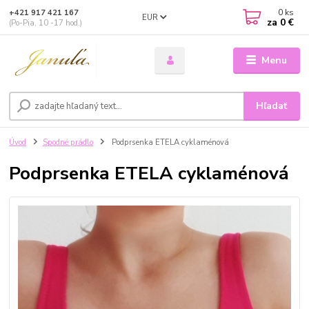
0
ks
+421 917 421 167
EUR
za
0 €
(Po-Pia, 10 -17 hod.)
Menu
Hľadať
Úvod
Spodné prádlo
Podprsenka ETELA cyklaménová
Podprsenka ETELA cyklaménová