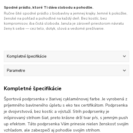
Spodné prádlo, ktoré Ti dáva slobodu a pohodlie.
Ručne šité spodné prádlo z biobavlny a jemnej krajky. Jemné k pokožke,
ženské na pohľad a pohodlné na každý deň. Bez kostíc, bez
kompromisov, iba čistá sloboda. Janula je zároveň priestorom návratu
ženy k sebe — cez telo, dotyk, slová a vedomé prežívanie.
Kompletné špecifikácie
Parametre
Kompletné špecifikácie
Športová podprsenka v žiarivej cyklaménovej farbe. Je vyrobená z
príjemného bavlneného úpletu s eko tex certifikátom. Podprsenka
je dvojvrstvová, bez kostíc a výstuží. Strih podprsenky je
inšpirovaný strihom šiat, preto krásne drží tvar pŕs, s jemným push
up efektom. Táto podprsenka Vám prinesie nielen ženskosť svojím
vzhľadom, ale zabezpečí aj pohodlie svojím strihom.