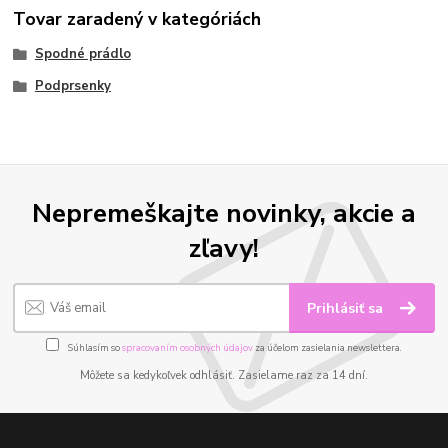
Tovar zaradený v kategóriách
Spodné prádlo
Podprsenky
Nepremeškajte novinky, akcie a
zľavy!
Prihlásiť sa
Súhlasím so
spracovaním osobných údajov
za účelom zasielania newslettera.
Môžete sa kedykoľvek odhlásiť. Zasielame raz za 14 dní.