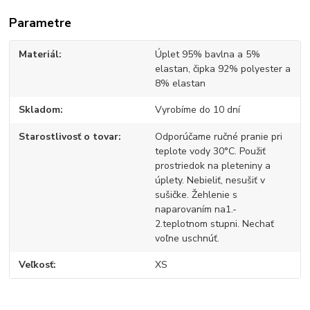
Parametre
Materiál
Úplet 95% bavlna a 5%
elastan, čipka 92% polyester a
8% elastan
Skladom
Vyrobíme do 10 dní
Starostlivosť o tovar
Odporúčame ručné pranie pri
teplote vody 30°C. Použiť
prostriedok na pleteniny a
úplety. Nebieliť, nesušiť v
sušičke. Žehlenie s
naparovaním na1.-
2.teplotnom stupni. Nechať
voľne uschnúť.
Veľkosť
XS