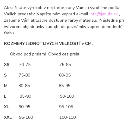
Ak si želáte výrokob v nej farbe, rady Vám ju vyrobíme podľa
Vašich predstáv. Napíšte nám vopred e-mail
info@janula.sk
,
zašleme Vám aktuálne dostupné farby materiálu. Následne pri
vytvorení objednávky zadajte do poznámky vopred dohodnutú
farbu.
ROZMERY JEDNOTLIVÝCH VEĽKOSTÍ v CM:
Obvod pod prsiami
Obvod cez prsia
XS
70-75 75-85
S
75-80 80-95
M
80-85 85-95
L
85-90 90-100
XL
90-95 95-105
XXL
95-100 100-110