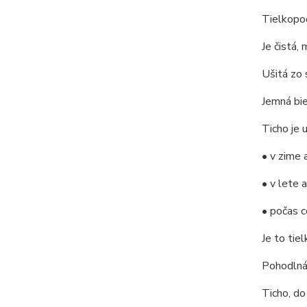
Tielkopo
Je čistá,
Ušitá zo 
Jemná bie
Ticho je 
• v zime 
• v lete 
• počas c
Je to tie
Pohodlná,
Ticho, do