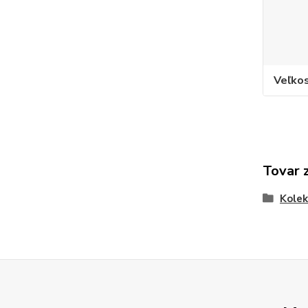
Veľko
Tovar 
Kole