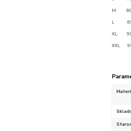
M 8
L 8
XL 
XXL 
Param
Materi
Sklad
Staros