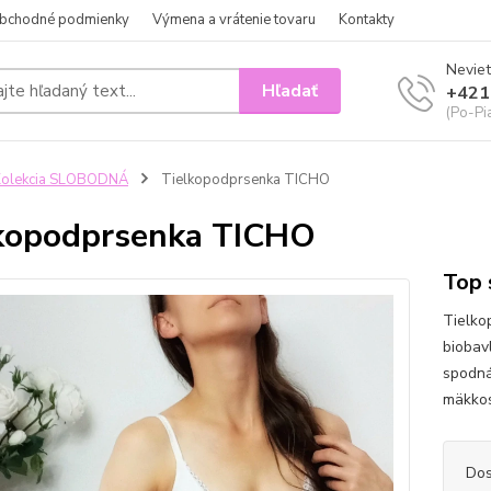
bchodné podmienky
Výmena a vrátenie tovaru
Kontakty
Neviet
Hľadať
+421
(Po-Pi
Kolekcia SLOBODNÁ
Tielkopodprsenka TICHO
kopodprsenka TICHO
Top 
Tielko
biobav
spodná 
mäkkos
Dos