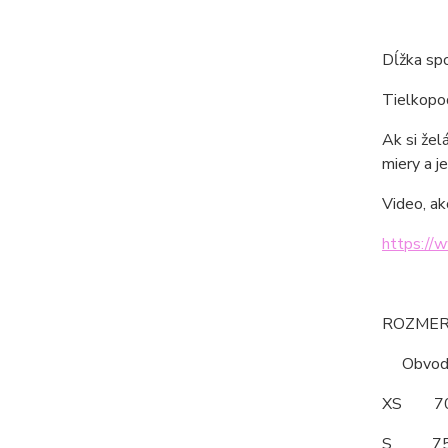
Dĺžka spo
Tielkopod
Ak si žel
miery a je
Video, ak
https://
ROZMERY
Obvod po
XS 
S 7