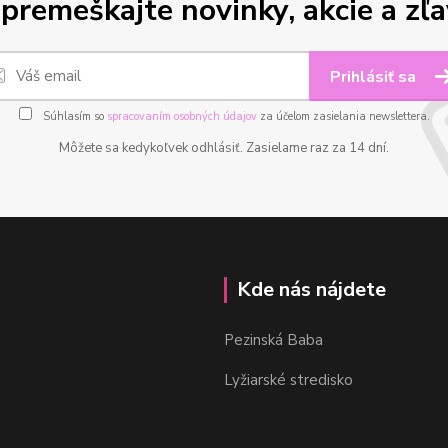
premeškajte novinky, akcie a zľa
Prihlásiť sa
Súhlasím so
spracovaním osobných údajov
za účelom zasielania newslettera.
Môžete sa kedykoľvek odhlásiť. Zasielame raz za 14 dní.
Kde nás nájdete
Pezinská Baba
Lyžiarské stredisko