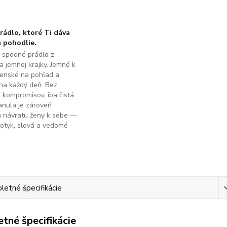
ádlo, ktoré Ti dáva
 pohodlie.
é spodné prádlo z
a jemnej krajky. Jemné k
ženské na pohľad a
na každý deň. Bez
z kompromisov, iba čistá
anula je zároveň
m návratu ženy k sebe —
dotyk, slová a vedomé
.
etné špecifikácie
tné špecifikácie