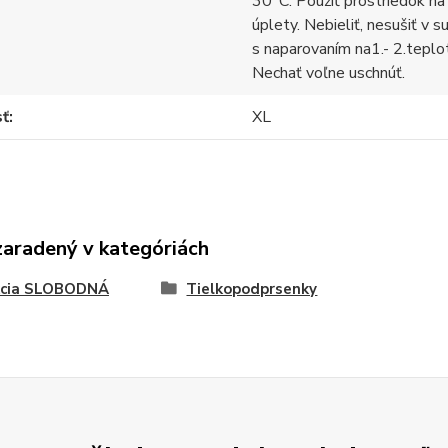
30°C. Použiť prostriedok na
úplety. Nebieliť, nesušiť v s
s naparovaním na1.- 2.teplo
Nechať voľne uschnúť.
sť
XL
zaradený v kategóriách
kcia SLOBODNÁ
Tielkopodprsenky