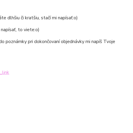
e dlhšiu či kratšiu, stačí mi napísať:o)
napísať, to viete:o)
le do poznámky pri dokončovaní objednávky mi napíš Tvoje
_link