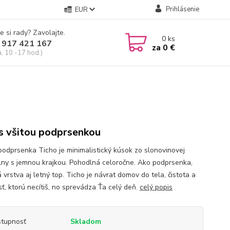
Prihlásenie
EUR
e si rady? Zavolajte.
0
ks
 917 421 167
za
0 €
a, 10 -17 hod.)
s všitou podprsenkou
podprsenka Ticho je minimalistický kúsok zo slonovinovej
lny s jemnou krajkou. Pohodlná celoročne. Ako podprsenka,
vrstva aj letný top. Ticho je návrat domov do tela, čistota a
ť, ktorú necítiš, no sprevádza Ťa celý deň.
celý popis
tupnosť
Skladom