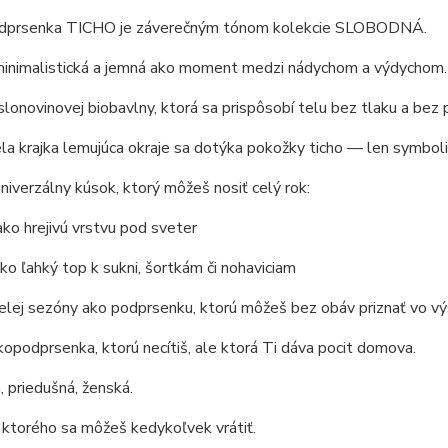
dprsenka TICHO je záverečným tónom kolekcie SLOBODNÁ.
 minimalistická a jemná ako moment medzi nádychom a výdychom.
slonovinovej biobavlny, ktorá sa prispôsobí telu bez tlaku a be
la krajka lemujúca okraje sa dotýka pokožky ticho — len symbolic
univerzálny kúsok, ktorý môžeš nosiť celý rok:
ako hrejivú vrstvu pod sveter
ako ľahký top k sukni, šortkám či nohaviciam
elej sezóny ako podprsenku, ktorú môžeš bez obáv priznať vo výs
lkopodprsenka, ktorú necítiš, ale ktorá Ti dáva pocit domova.
 priedušná, ženská.
 ktorého sa môžeš kedykoľvek vrátiť.