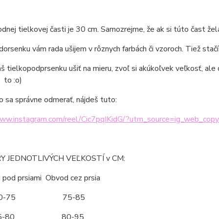
dnej tielkovej časti je 30 cm. Samozrejme, že ak si túto čast želát
orsenku vám rada ušijem v rôznych farbách či vzoroch. Tiež stačí 
áš tielkopodprsenku ušiť na mieru, zvoľ si akúkoľvek veľkosť, a
 to :o)
o sa správne odmerať, nájdeš tuto:
www.instagram.com/reel/Cic7pqIKidG/?utm_source=ig_web_copy
 JEDNOTLIVÝCH VEĽKOSTÍ v CM:
d prsiami Obvod cez prsia
70-75 75-85
5-80 80-95