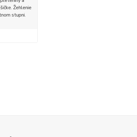
 pleteniny a
ušičke. Žehlenie
tnom stupni.