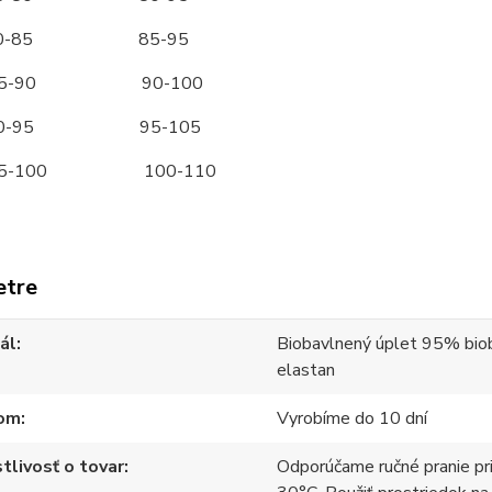
0-85 85-95
5-90 90-100
90-95 95-105
95-100 100-110
etre
ál
Biobavlnený úplet 95% bio
elastan
om
Vyrobíme do 10 dní
tlivosť o tovar
Odporúčame ručné pranie pr