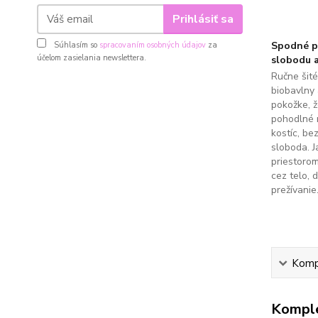
Prihlásiť sa
Spodné pr
Súhlasím so
spracovaním osobných údajov
za
účelom zasielania newslettera.
slobodu a
Ručne šit
biobavlny 
pokožke, 
pohodlné 
kostíc, be
sloboda. J
priestoro
cez telo, 
prežívanie
Kompl
Komple