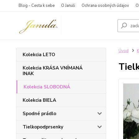
Blog - Cesta k sebe
O Januli
Ochrana osobných údajov
O
Úvod
Kolekcia LETO
Tiel
Kolekcia KRÁSA VNÍMANÁ
INAK
Kolekcia SLOBODNÁ
Kolekcia BIELA
Spodné prádlo
Tielkopodprsenky