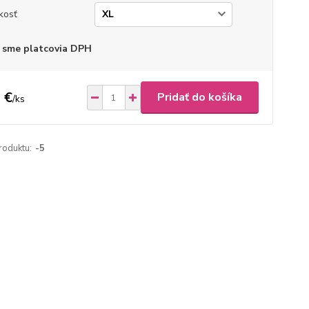
kosť
 sme platcovia DPH
 €
Pridať do košíka
/
ks
roduktu:
-5