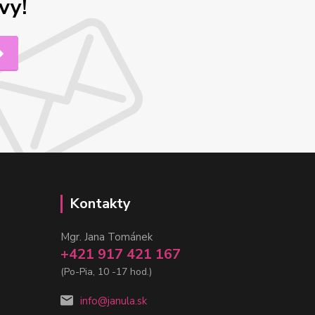
vy!
Kontakty
Mgr. Jana Tománek
+421 917 421 167
(Po-Pia, 10 -17 hod.)
info@janula.sk