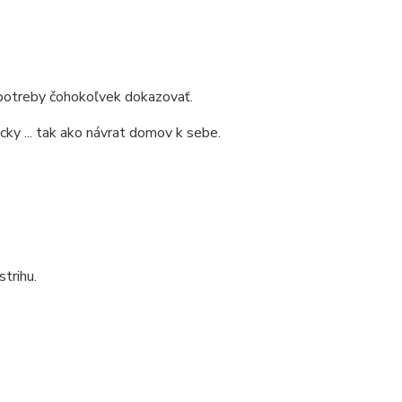
z potreby čohokoľvek dokazovať.
ky ... tak ako návrat domov k sebe.
trihu.