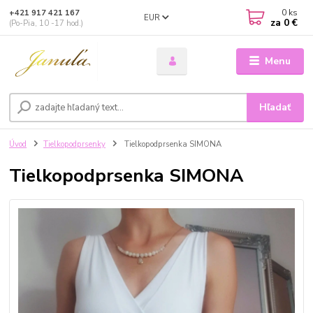
0
ks
+421 917 421 167
EUR
za
0 €
(Po-Pia, 10 -17 hod.)
Menu
Hľadať
Úvod
Tielkopodprsenky
Tielkopodprsenka SIMONA
Tielkopodprsenka SIMONA