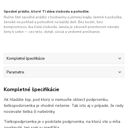
Spodné prádlo, ktoré Ti dáva slobodu a pohodlie.
Ručne šité spodné prádlo z biobavlny a jemnej krajky. Jemné k pokožke,
ženské na pohľad a pohodlné na každý deň. Bez kostíc, bez
kompromisov, iba čistá sloboda. Janula je zároveň priestorom návratu
ženy k sebe — cez telo, dotyk, slová a vedomé prežívanie.
Kompletné špecifikácie
Parametre
Kompletné špecifikácie
Ak hľadáte top, pod ktorý si nemusíte obliecť podprsenku,
tielkopodorsenka je vhodné riešenie. Tak isto aj v prípade, že rady
nosievate tielka či natielniky.
Tielkopodprsenka je v podstate podprsenka, na ktorú ste u mňa
zvysknuté, len som ju predlžila.