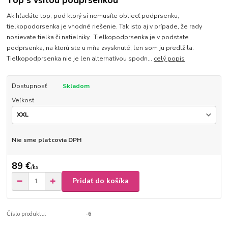
Top s všitou podprsenkou
Ak hľadáte top, pod ktorý si nemusíte obliecť podprsenku,
tielkopodorsenka je vhodné riešenie. Tak isto aj v prípade, že rady
nosievate tielka či natielniky. Tielkopodprsenka je v podstate
podprsenka, na ktorú ste u mňa zvysknuté, len som ju predlžila.
Tielkopodprsenka nie je len alternatívou spodn...
celý popis
Dostupnosť
Skladom
Veľkosť
Nie sme platcovia DPH
89 €
/
ks
Pridať do košíka
Číslo produktu:
-6