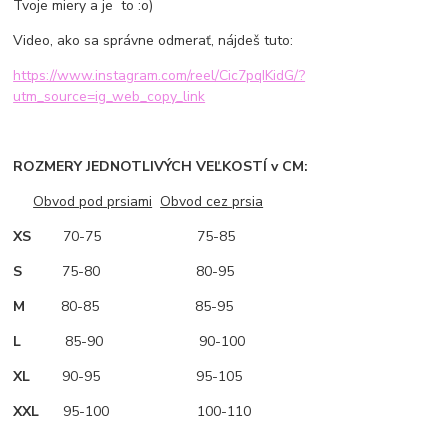
Tvoje miery a je to :o)
Video, ako sa správne odmerať, nájdeš tuto:
https://www.instagram.com/reel/Cic7pqIKidG/?
utm_source=ig_web_copy_link
ROZMERY JEDNOTLIVÝCH VEĽKOSTÍ v CM:
Obvod pod prsiami
Obvod cez prsia
XS
70-75 75-85
S
75-80 80-95
M
80-85 85-95
L
85-90 90-100
XL
90-95 95-105
XXL
95-100 100-110