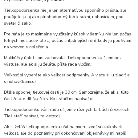
Tielkopodprsenka nie je len alternatívou spodného prádla, ale
použijete ju aj ako plnohodnotný top k sukni, nohaviciam, pod
sveter či sako.
Pre mňa je to maximálne využiteľný kúsok v šatníku nie len počas
letných mesiacov, ale aj počas chladnejších dní, kedy ju používam
na vrstvenie oblečenia.
Mäkkúčky úplet som zachovala. Tielkopodprsenku šijem bez
výstuže, ale ak si ju želáte, píšte rada vložím.
Veľkosť si vyberáte ako veľkosť podprsenky. A viete si ju zladiť aj
s nohavičkami:o)
Dĺžka spodnej tielkovej časti je 30 cm. Samozrejme, že ak si túto
čast želáte dlhšiu či kratšiu, stačí mi napísať:o)
Tielkopodorsenku vám rada ušijem v rôznych farbách či vzoroch.
Tiež stačí napísať, to viete:o)
Ak si želáš tielkopodprsenku ušiť na mieru, zvoľ si akúkoľvek
veľkosť, ale do poznámky pri dokončovaní objednávky mi napíš