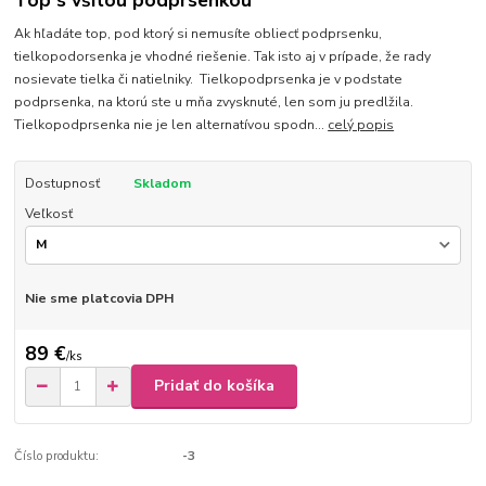
Top s všitou podprsenkou
Ak hľadáte top, pod ktorý si nemusíte obliecť podprsenku,
tielkopodorsenka je vhodné riešenie. Tak isto aj v prípade, že rady
nosievate tielka či natielniky. Tielkopodprsenka je v podstate
podprsenka, na ktorú ste u mňa zvysknuté, len som ju predlžila.
Tielkopodprsenka nie je len alternatívou spodn...
celý popis
Dostupnosť
Skladom
Veľkosť
Nie sme platcovia DPH
89 €
/
ks
Pridať do košíka
Číslo produktu:
-3