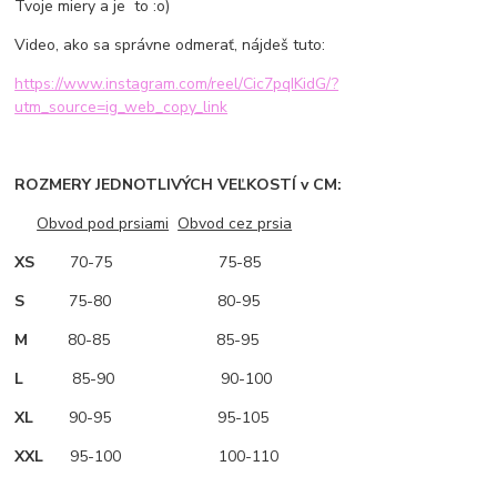
Tvoje miery a je to :o)
Video, ako sa správne odmerať, nájdeš tuto:
https://www.instagram.com/reel/Cic7pqIKidG/?
utm_source=ig_web_copy_link
ROZMERY JEDNOTLIVÝCH VEĽKOSTÍ v CM:
Obvod pod prsiami
Obvod cez prsia
XS
70-75 75-85
S
75-80 80-95
M
80-85 85-95
L
85-90 90-100
XL
90-95 95-105
XXL
95-100 100-110