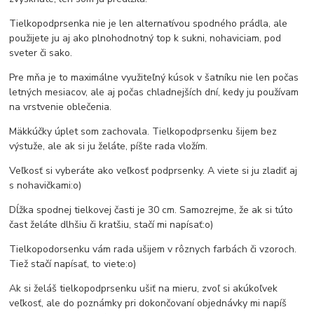
Tielkopodprsenka nie je len alternatívou spodného prádla, ale
použijete ju aj ako plnohodnotný top k sukni, nohaviciam, pod
sveter či sako.
Pre mňa je to maximálne využiteľný kúsok v šatníku nie len počas
letných mesiacov, ale aj počas chladnejších dní, kedy ju používam
na vrstvenie oblečenia.
Mäkkúčky úplet som zachovala. Tielkopodprsenku šijem bez
výstuže, ale ak si ju želáte, píšte rada vložím.
Veľkosť si vyberáte ako veľkosť podprsenky. A viete si ju zladiť aj
s nohavičkami:o)
Dĺžka spodnej tielkovej časti je 30 cm. Samozrejme, že ak si túto
čast želáte dlhšiu či kratšiu, stačí mi napísať:o)
Tielkopodorsenku vám rada ušijem v rôznych farbách či vzoroch.
Tiež stačí napísať, to viete:o)
Ak si želáš tielkopodprsenku ušiť na mieru, zvoľ si akúkoľvek
veľkosť, ale do poznámky pri dokončovaní objednávky mi napíš