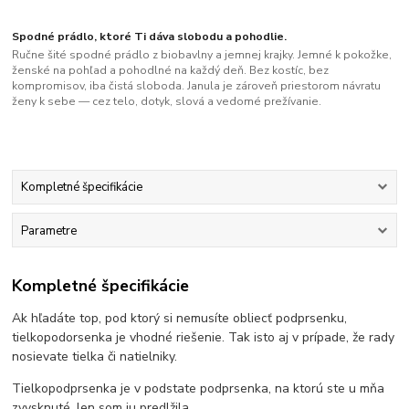
Spodné prádlo, ktoré Ti dáva slobodu a pohodlie.
Ručne šité spodné prádlo z biobavlny a jemnej krajky. Jemné k pokožke,
ženské na pohľad a pohodlné na každý deň. Bez kostíc, bez
kompromisov, iba čistá sloboda. Janula je zároveň priestorom návratu
ženy k sebe — cez telo, dotyk, slová a vedomé prežívanie.
Kompletné špecifikácie
Parametre
Kompletné špecifikácie
Ak hľadáte top, pod ktorý si nemusíte obliecť podprsenku,
tielkopodorsenka je vhodné riešenie. Tak isto aj v prípade, že rady
nosievate tielka či natielniky.
Tielkopodprsenka je v podstate podprsenka, na ktorú ste u mňa
zvysknuté, len som ju predlžila.