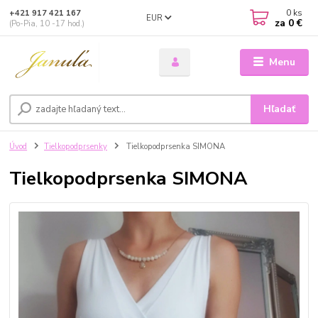
0
ks
+421 917 421 167
EUR
za
0 €
(Po-Pia, 10 -17 hod.)
Menu
Hľadať
Úvod
Tielkopodprsenky
Tielkopodprsenka SIMONA
Tielkopodprsenka SIMONA