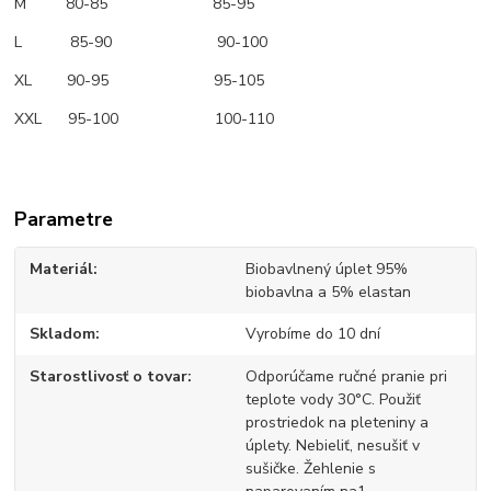
M 80-85 85-95
L 85-90 90-100
XL 90-95 95-105
XXL 95-100 100-110
Parametre
Materiál
Biobavlnený úplet 95%
biobavlna a 5% elastan
Skladom
Vyrobíme do 10 dní
Starostlivosť o tovar
Odporúčame ručné pranie pri
teplote vody 30°C. Použiť
prostriedok na pleteniny a
úplety. Nebieliť, nesušiť v
sušičke. Žehlenie s