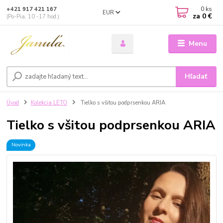
0
ks
+421 917 421 167
EUR
za
0 €
(Po-Pia, 10 -17 hod.)
Menu
Hľadať
Úvod
Kolekcia LETO
Tielko s všitou podprsenkou ARIA
Tielko s všitou podprsenkou ARIA
Novinka