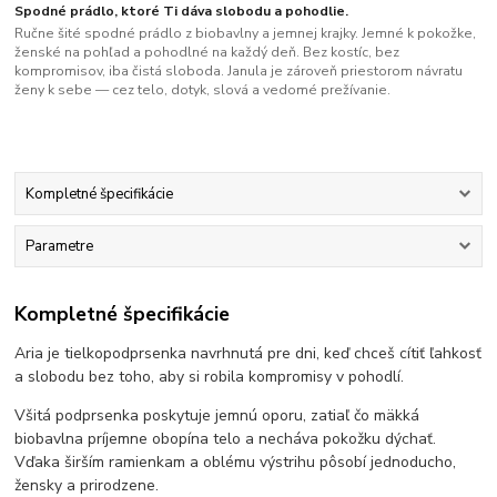
Spodné prádlo, ktoré Ti dáva slobodu a pohodlie.
Ručne šité spodné prádlo z biobavlny a jemnej krajky. Jemné k pokožke,
ženské na pohľad a pohodlné na každý deň. Bez kostíc, bez
kompromisov, iba čistá sloboda. Janula je zároveň priestorom návratu
ženy k sebe — cez telo, dotyk, slová a vedomé prežívanie.
Kompletné špecifikácie
Parametre
Kompletné špecifikácie
Aria je tielkopodprsenka navrhnutá pre dni, keď chceš cítiť ľahkosť
a slobodu bez toho, aby si robila kompromisy v pohodlí.
Všitá podprsenka poskytuje jemnú oporu, zatiaľ čo mäkká
biobavlna príjemne obopína telo a necháva pokožku dýchať.
Vďaka širším ramienkam a oblému výstrihu pôsobí jednoducho,
žensky a prirodzene.