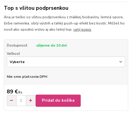
Top s všitou podprsenkou
Aria je tielko so všitou podprsenkou z mäkkej biobavlny. Jemná opora,
širšie ramienka, oblý výstrih a ľahký push-up efekt bez kostíc. Môžeš ho
nosiť ako spodnú vrstvu aj ako letný top.
celý popis
Dostupnosť
ušijeme do 10 dní
Veľkosť
Nie sme platcovia DPH
89 €
/
ks
Pridať do košíka