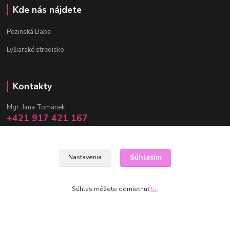
Kde nás nájdete
Pezinská Baba
Lyžiarské stredisko
Kontakty
Mgr. Jana Tománek
+421 917 421 167
(Po-Pia, 10 -17 hod.)
info@janula.sk
Súhlasím
Nastavenia
Súhlas môžete odmietnuť
tu
.
Vytvorené na
Eshop-rychlo.sk