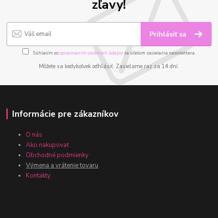
zľavy!
Prihlásiť sa
Súhlasím so
spracovaním osobných údajov
za účelom zasielania newslettera.
Môžete sa kedykoľvek odhlásiť. Zasielame raz za 14 dní.
Informácie pre zákazníkov
O nás
Ako nakupovať
Obchodné podmienky
Výmena a vrátenie tovaru
Kontakty