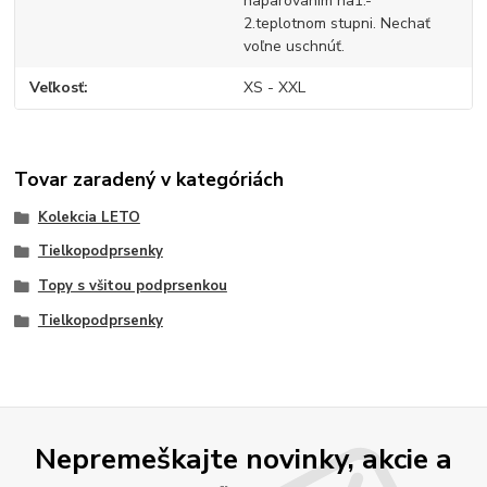
naparovaním na1.-
2.teplotnom stupni. Nechať
voľne uschnúť.
Veľkosť
XS - XXL
Tovar zaradený v kategóriách
Kolekcia LETO
Tielkopodprsenky
Topy s všitou podprsenkou
Tielkopodprsenky
Nepremeškajte novinky, akcie a