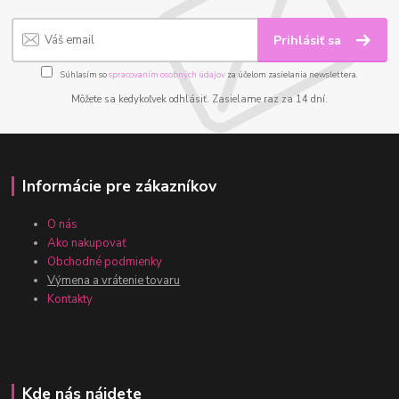
Prihlásiť sa
Súhlasím so
spracovaním osobných údajov
za účelom zasielania newslettera.
Môžete sa kedykoľvek odhlásiť. Zasielame raz za 14 dní.
Informácie pre zákazníkov
O nás
Ako nakupovať
Obchodné podmienky
Výmena a vrátenie tovaru
Kontakty
Kde nás nájdete