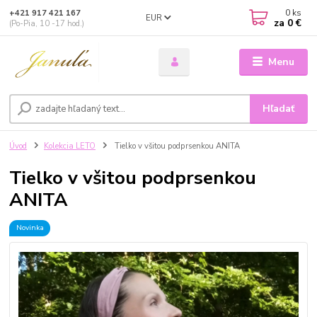
0
ks
+421 917 421 167
EUR
za
0 €
(Po-Pia, 10 -17 hod.)
Menu
Hľadať
Úvod
Kolekcia LETO
Tielko v všitou podprsenkou ANITA
Tielko v všitou podprsenkou
ANITA
Novinka