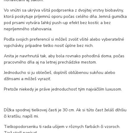
Vo vnútri sa ukrýva všitá podprsenka z dvojitej vrstvy biobavlny,
ktorá poskytuje príjemnú oporu počas celého dňa. Jemná gumička
pod prsami vytvára ľahký push-up efekt bez kostíc a bez
nepríjemného sťahovania.
Podľa svojich preferencií si môžeš zvoliť všité alebo vyberateľné
vypchávky, prípadne tielko nosiť úplne bez nich.
Anita je navrhnutá tak, aby bola rovnako pohodlná doma, počas
pracovného dňa aj na letnej prechádzke mestom.
Jednoducho si ju oblečieš, doplníš obľúbenou sukňou alebo
džínsami a môžeš vyraziť.
Pretože niekedy je práve jednoduchosť tým najväčším luxusom.
Dĺžka spodnej tielkovej časti je 30 cm. Ak si túto čast želáš dlhšiu
či kratšiu, napíš mi.
Tielkopodorsenku ti rada ušijem v rôznych farbách či vzoroch.
Tiež stačí napísať.