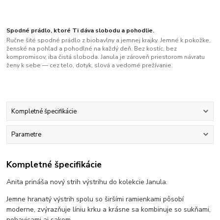
Spodné prádlo, ktoré Ti dáva slobodu a pohodlie.
Ručne šité spodné prádlo z biobavlny a jemnej krajky. Jemné k pokožke,
ženské na pohľad a pohodlné na každý deň. Bez kostíc, bez
kompromisov, iba čistá sloboda. Janula je zároveň priestorom návratu
ženy k sebe — cez telo, dotyk, slová a vedomé prežívanie.
Kompletné špecifikácie
Parametre
Kompletné špecifikácie
Anita prináša nový strih výstrihu do kolekcie Janula.
Jemne hranatý výstrih spolu so širšími ramienkami pôsobí
moderne, zvýrazňuje líniu krku a krásne sa kombinuje so sukňami,
nohavicami aj sakom.