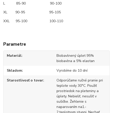
L 85-90 90-100
XL 90-95 95-105
XXL 95-100 100-110
Parametre
Materiál
Biobavlnený úplet 95%
biobavlna a 5% elastan
Skladom
Vyrobíme do 10 dní
Starostlivosť o tovar
Odporúčame ručné pranie pri
teplote vody 30°C. Použiť
prostriedok na pleteniny a
úplety. Nebieliť, nesušiť v
sušičke. Žehlenie s
naparovaním na1.-
2.teplotnom stupni. Nechať