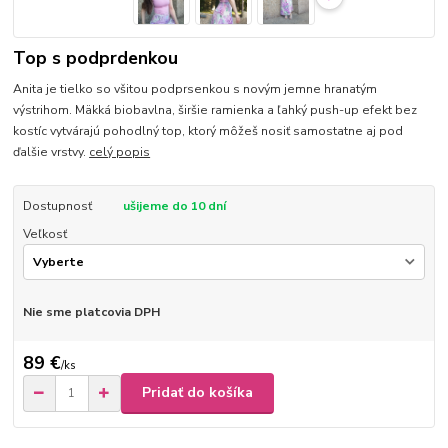
Top s podprdenkou
Anita je tielko so všitou podprsenkou s novým jemne hranatým
výstrihom. Mäkká biobavlna, širšie ramienka a ľahký push-up efekt bez
kostíc vytvárajú pohodlný top, ktorý môžeš nosiť samostatne aj pod
ďalšie vrstvy.
celý popis
Dostupnosť
ušijeme do 10 dní
Veľkosť
Nie sme platcovia DPH
89 €
/
ks
Pridať do košíka