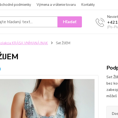
bchodné podmienky
Výmena a vrátenie tovaru
Kontakty
Neviet
Hľadať
+421
(Po-Pi
olekcia KRÁSA VNÍMANÁ INAK
Set ŽIJEM
ŽIJEM
Podp
Set ŽI
bez ko
zabezp
môžeš 
Dos