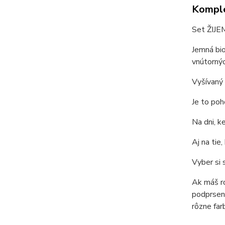
Komple
Set ŽIJEM
Jemná bio
vnútornýc
Vyšívaný 
Je to poh
Na dni, ke
Aj na tie,
Vyber si 
Ak máš ro
podprsenk
rôzne far