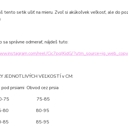
áš tento setik ušiť na mieru. Zvoľ si akúkoľvek veľkosť, ale do 
)
o sa správne odmerať, nájdeš tuto:
www.instagram.com/reel/Cic7pqIKidG/?utm_source=ig_web_copy
 JEDNOTLIVÝCH VEĽKOSTÍ v CM:
d prsiami Obvod cez prsia
70-75 75-85
5-80 80-95
0-85 85-95