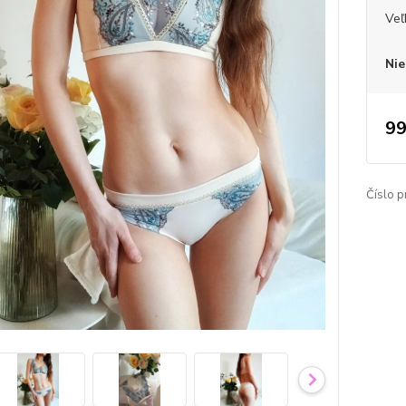
Veľ
Nie
99
Číslo p