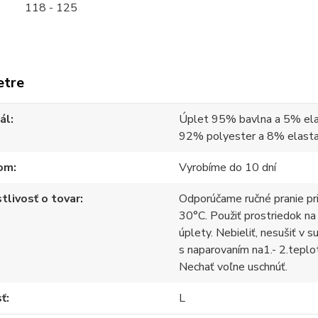
118 - 125
etre
ál
Úplet 95% bavlna a 5% ela
92% polyester a 8% elast
om
Vyrobíme do 10 dní
tlivosť o tovar
Odporúčame ručné pranie pr
30°C. Použiť prostriedok na
úplety. Nebieliť, nesušiť v s
s naparovaním na1.- 2.teplo
Nechať voľne uschnúť.
sť
L