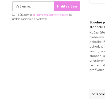
Prihlásiť sa
Súhlasím so
spracovaním osobných údajov
za
účelom zasielania newslettera.
Spodné pr
slobodu a
Ručne šit
biobavlny 
pokožke, 
pohodlné 
kostíc, be
sloboda. J
priestoro
cez telo, 
prežívanie
Kompl