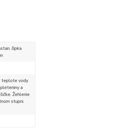
stan, čipka
an
i teplote vody
 pleteniny a
ušičke. Žehlenie
tnom stupni.