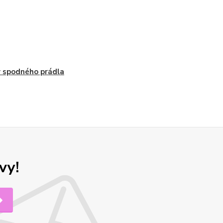
 spodného prádla
vy!