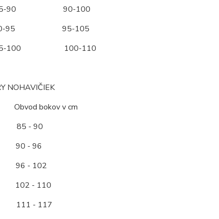
5-90 90-100
90-95 95-105
95-100 100-110
Y NOHAVIČIEK
ť Obvod bokov v cm
85 - 90
0 - 96
6 - 102
2 - 110
11 - 117