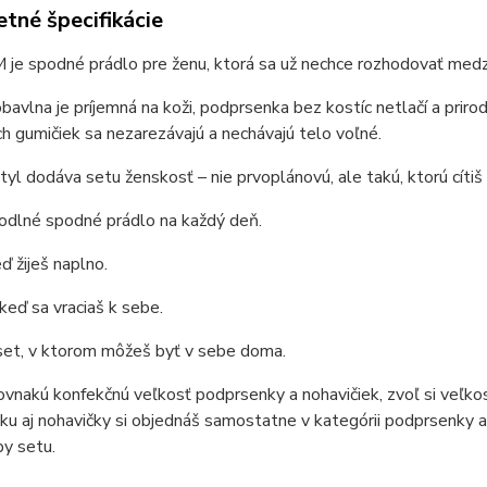
tné špecifikácie
 je spodné prádlo pre ženu, ktorá sa už nechce rozhodovať med
bavlna je príjemná na koži, podprsenka bez kostíc netlačí a priro
h gumičiek sa nezarezávajú a nechávajú telo voľné.
tyl dodáva setu ženskosť – nie prvoplánovú, ale takú, ktorú cítiš
odlné spodné prádlo na každý deň.
ď žiješ naplno.
 keď sa vraciaš k sebe.
set, v ktorom môžeš byť v sebe doma.
vnakú konfekčnú veľkosť podprsenky a nohavičiek, zvoľ si veľkosť
u aj nohavičky si objednáš samostatne v kategórii podprsenky a 
by setu.