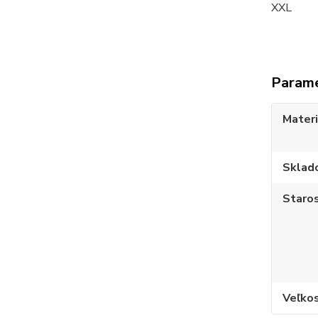
XXL 
Param
Materi
Sklad
Staros
Veľko