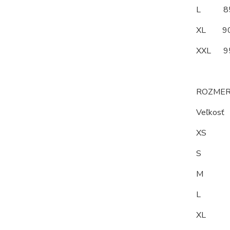
L 8
XL 
XXL 
ROZMER
Veľkos
XS 
S 9
M 9
L 10
XL 1