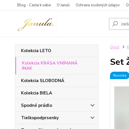
Blog - Cesta k sebe
O Januli
Ochrana osobných údajov
O
Úvod
K
Kolekcia LETO
Set 
Kolekcia KRÁSA VNÍMANÁ
INAK
Novinka
Kolekcia SLOBODNÁ
Kolekcia BIELA
Spodné prádlo
Tielkopodprsenky