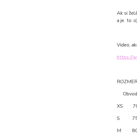
Ak si žel
a je to :o
Video, ak
https://
ROZMERY
Obvod po
XS 
S 7
M 8