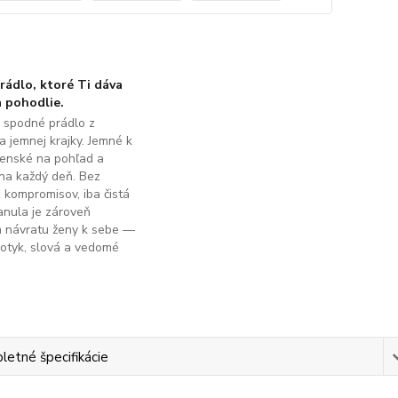
ádlo, ktoré Ti dáva
 pohodlie.
é spodné prádlo z
a jemnej krajky. Jemné k
ženské na pohľad a
na každý deň. Bez
z kompromisov, iba čistá
anula je zároveň
m návratu ženy k sebe —
dotyk, slová a vedomé
.
etné špecifikácie