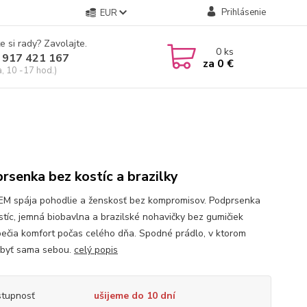
Prihlásenie
EUR
e si rady? Zavolajte.
0
ks
 917 421 167
za
0 €
a, 10 -17 hod.)
rsenka bez kostíc a brazilky
JEM spája pohodlie a ženskosť bez kompromisov. Podprsenka
stíc, jemná biobavlna a brazilské nohavičky bez gumičiek
ečia komfort počas celého dňa. Spodné prádlo, v ktorom
byť sama sebou.
celý popis
tupnosť
ušijeme do 10 dní