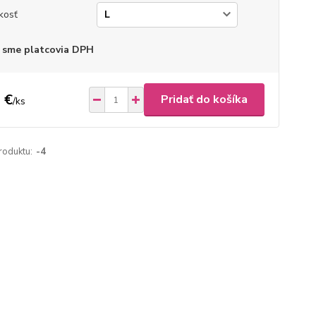
kosť
 sme platcovia DPH
 €
Pridať do košíka
/
ks
roduktu:
-4