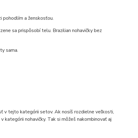
zi pohodlím a ženskosťou.
dzene sa prispôsobí telu. Brazilian nohavičky bez
 ty sama.
 v tejto kategórii setov. Ak nosíš rozdielne veľkosti,
v kategórii nohavičky. Tak si môžeš nakombinovať aj