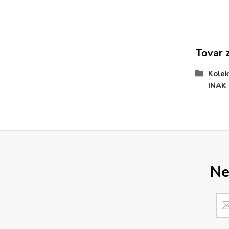
Tovar 
Kole
INAK
Ne