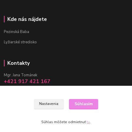
Kde nás nájdete
Pezinská Baba
Lyžiarské stredisko
Kontakty
Mgr. Jana Tománek
+421 917 421 167
(Po-Pia, 10 -17 hod.)
info@janula.sk
Súhlasím
Nastavenia
Súhlas môžete odmietnuť
tu
.