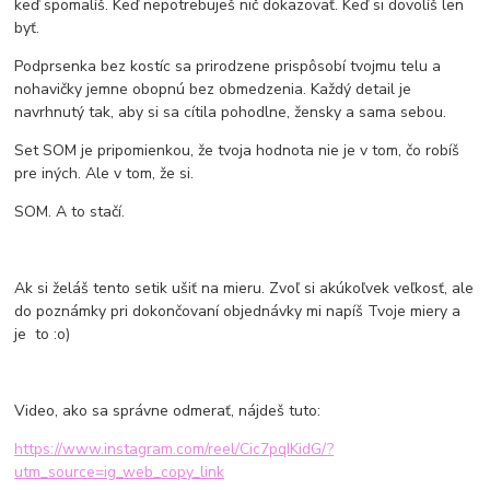
keď spomalíš. Keď nepotrebuješ nič dokazovať. Keď si dovolíš len
byť.
Podprsenka bez kostíc sa prirodzene prispôsobí tvojmu telu a
nohavičky jemne obopnú bez obmedzenia. Každý detail je
navrhnutý tak, aby si sa cítila pohodlne, žensky a sama sebou.
Set SOM je pripomienkou, že tvoja hodnota nie je v tom, čo robíš
pre iných. Ale v tom, že si.
SOM. A to stačí.
Ak si želáš tento setik ušiť na mieru. Zvoľ si akúkoľvek veľkosť, ale
do poznámky pri dokončovaní objednávky mi napíš Tvoje miery a
je to :o)
Video, ako sa správne odmerať, nájdeš tuto:
https://www.instagram.com/reel/Cic7pqIKidG/?
utm_source=ig_web_copy_link