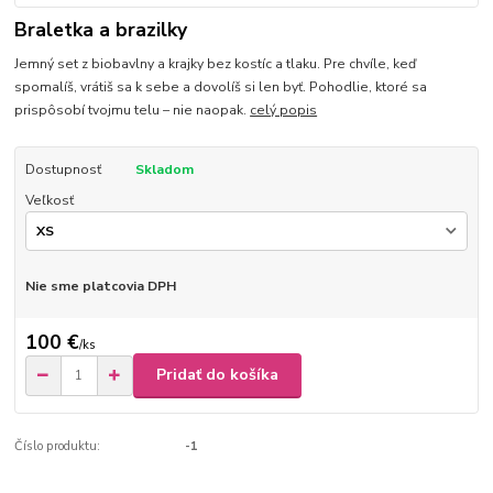
Braletka a brazilky
Jemný set z biobavlny a krajky bez kostíc a tlaku. Pre chvíle, keď
spomalíš, vrátiš sa k sebe a dovolíš si len byť. Pohodlie, ktoré sa
prispôsobí tvojmu telu – nie naopak.
celý popis
Dostupnosť
Skladom
Veľkosť
Nie sme platcovia DPH
100 €
/
ks
Pridať do košíka
Číslo produktu:
-1