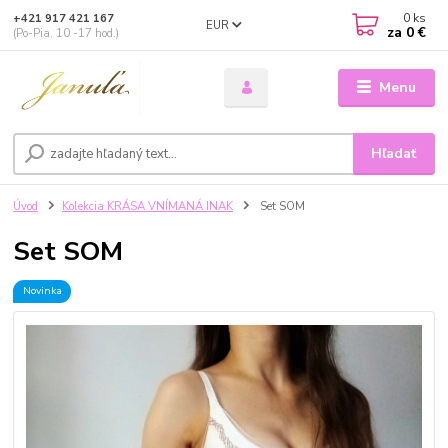
0
ks
+421 917 421 167
EUR
za
0 €
(Po-Pia, 10 -17 hod.)
Menu
Hľadať
Úvod
Kolekcia KRÁSA VNÍMANÁ INAK
Set SOM
Set SOM
Novinka