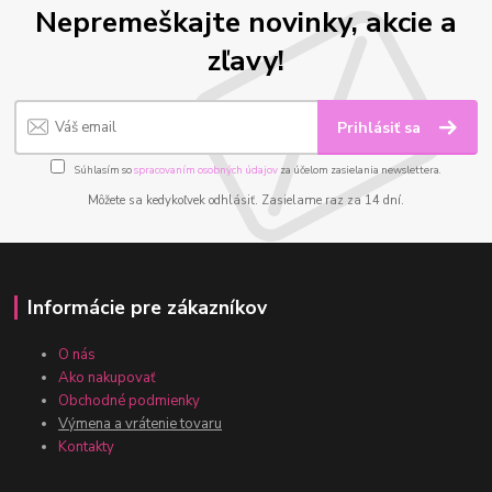
Nepremeškajte novinky, akcie a
zľavy!
Prihlásiť sa
Súhlasím so
spracovaním osobných údajov
za účelom zasielania newslettera.
Môžete sa kedykoľvek odhlásiť. Zasielame raz za 14 dní.
Informácie pre zákazníkov
O nás
Ako nakupovať
Obchodné podmienky
Výmena a vrátenie tovaru
Kontakty