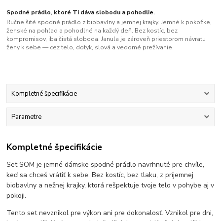
Spodné prádlo, ktoré Ti dáva slobodu a pohodlie.
Ručne šité spodné prádlo z biobavlny a jemnej krajky. Jemné k pokožke,
ženské na pohľad a pohodlné na každý deň. Bez kostíc, bez
kompromisov, iba čistá sloboda. Janula je zároveň priestorom návratu
ženy k sebe — cez telo, dotyk, slová a vedomé prežívanie.
Kompletné špecifikácie
Parametre
Kompletné špecifikácie
Set SOM je jemné dámske spodné prádlo navrhnuté pre chvíle,
keď sa chceš vrátiť k sebe. Bez kostíc, bez tlaku, z príjemnej
biobavlny a nežnej krajky, ktorá rešpektuje tvoje telo v pohybe aj v
pokoji.
Tento set nevznikol pre výkon ani pre dokonalosť. Vznikol pre dni,