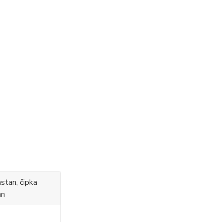
stan, čipka
an