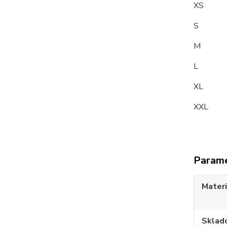
XS 
S 9
M 9
L 10
XL 1
XXL 
Param
Materi
Sklad