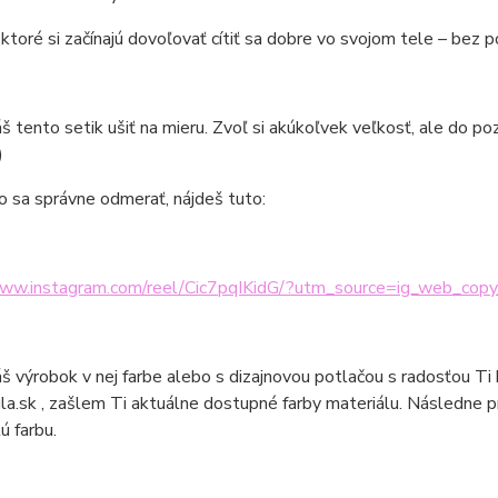
 ktoré si začínajú dovoľovať cítiť sa dobre vo svojom tele – bez 
áš tento setik ušiť na mieru. Zvoľ si akúkoľvek veľkosť, ale do 
)
o sa správne odmerať, nájdeš tuto:
www.instagram.com/reel/Cic7pqIKidG/?utm_source=ig_web_copy
áš výrobok v nej farbe alebo s dizajnovou potlačou s radosťou Ti
la.sk , zašlem Ti aktuálne dostupné farby materiálu. Následne 
 farbu.