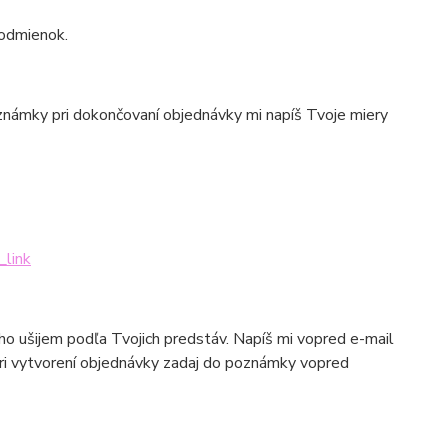
podmienok.
poznámky pri dokončovaní objednávky mi napíš Tvoje miery
_link
 ho ušijem podľa Tvojich predstáv. Napíš mi vopred e-mail
pri vytvorení objednávky zadaj do poznámky vopred