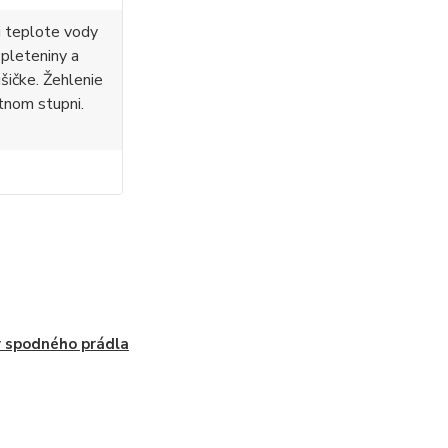
i teplote vody
 pleteniny a
ušičke. Žehlenie
tnom stupni.
 spodného prádla