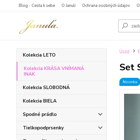
Blog - Cesta k sebe
O Januli
Ochrana osobných údajov
O
Úvod
K
Kolekcia LETO
Set
Kolekcia KRÁSA VNÍMANÁ
INAK
Novinka
Kolekcia SLOBODNÁ
Kolekcia BIELA
Spodné prádlo
Tielkopodprsenky