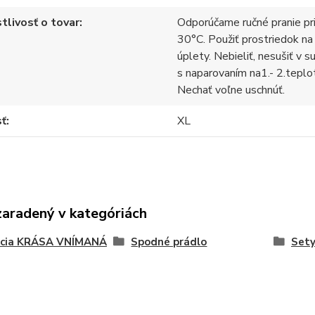
tlivosť o tovar
Odporúčame ručné pranie pr
30°C. Použiť prostriedok na
úplety. Nebieliť, nesušiť v s
s naparovaním na1.- 2.teplo
Nechať voľne uschnúť.
sť
XL
zaradený v kategóriách
kcia KRÁSA VNÍMANÁ
Spodné prádlo
Sety