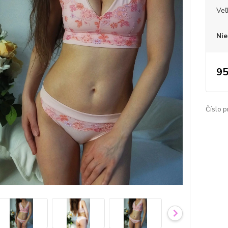
Veľ
Nie
95
Číslo p