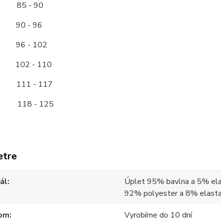
85 - 90
0 - 96
6 - 102
2 - 110
11 - 117
118 - 125
etre
ál
Úplet 95% bavlna a 5% ela
92% polyester a 8% elast
om
Vyrobíme do 10 dní