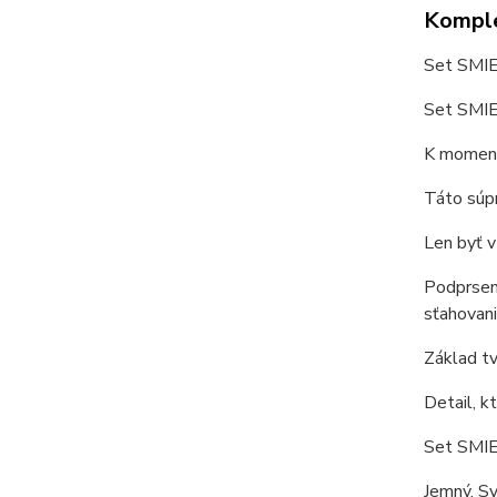
Komple
Set SMIE
Set SMIE
K moment
Táto súpr
Len byť v
Podprsenk
sťahovani
Základ tv
Detail, k
Set SMIEM
Jemný. Sv