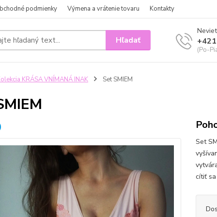
bchodné podmienky
Výmena a vrátenie tovaru
Kontakty
Neviet
Hľadať
+421
(Po-Pi
olekcia KRÁSA VNÍMANÁ INAK
Set SMIEM
 SMIEM
Poho
Set SM
vyšíva
vytvára
cítiť s
Dos