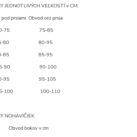
 JEDNOTLIVÝCH VEĽKOSTÍ v CM:
d prsiami Obvod cez prsia
70-75 75-85
5-80 80-95
0-85 85-95
5-90 90-100
90-95 95-105
95-100 100-110
Y NOHAVIČIEK:
ť Obvod bokov v cm