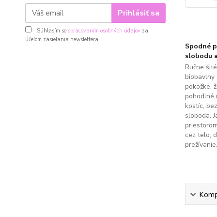
Prihlásiť sa
Súhlasím so
spracovaním osobných údajov
za
účelom zasielania newslettera.
Spodné pr
slobodu a
Ručne šit
biobavlny 
pokožke, 
pohodlné 
kostíc, be
sloboda. J
priestoro
cez telo, 
prežívanie
Kompl