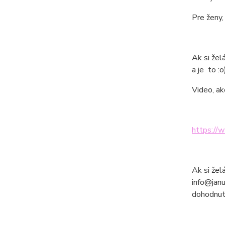
Pre ženy,
Ak si žel
a je to :o
Video, ak
https://
Ak si žel
info@janu
dohodnutú