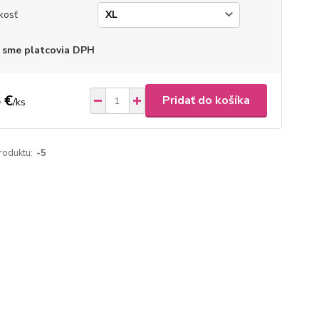
kosť
 sme platcovia DPH
 €
Pridať do košíka
/
ks
roduktu:
-5