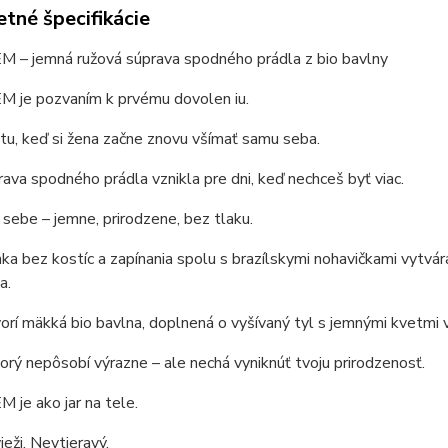
tné špecifikácie
M – jemná ružová súprava spodného prádla z bio bavlny
M je pozvaním k prvému dovolen iu.
u, keď si žena začne znovu všímať samu seba.
ava spodného prádla vznikla pre dni, keď nechceš byť viac.
 sebe – jemne, prirodzene, bez tlaku.
a bez kostíc a zapínania spolu s brazílskymi nohavičkami vytvár
a.
orí mäkká bio bavlna, doplnená o vyšívaný tyl s jemnými kvetmi v 
torý nepôsobí výrazne – ale nechá vyniknúť tvoju prirodzenosť.
 je ako jar na tele.
ieži. Nevtieravý.