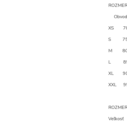
ROZMERY
Obvod po
XS 
S 7
M 8
L 8
XL 
XXL 
ROZMER
Veľkos