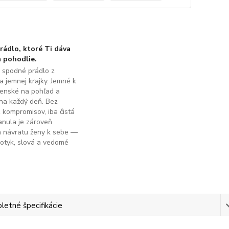
ádlo, ktoré Ti dáva
 pohodlie.
é spodné prádlo z
a jemnej krajky. Jemné k
ženské na pohľad a
na každý deň. Bez
z kompromisov, iba čistá
anula je zároveň
m návratu ženy k sebe —
dotyk, slová a vedomé
.
etné špecifikácie