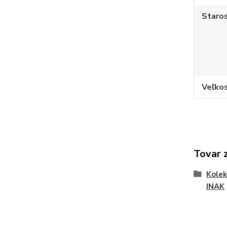
Staros
Veľko
Tovar 
Kole
INAK