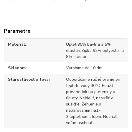
Parametre
Materiál
Úplet 95% bavlna a 5%
elastan, čipka 92% polyester a
8% elastan
Skladom
Vyrobíme do 10 dní
Starostlivosť o tovar
Odporúčame ručné pranie pri
teplote vody 30°C. Použiť
prostriedok na pleteniny a
úplety. Nebieliť, nesušiť v
sušičke. Žehlenie s
naparovaním na1.-
2.teplotnom stupni. Nechať
voľne uschnúť.