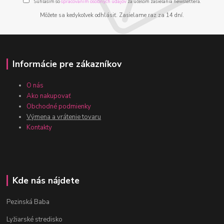
Súhlasím so
spracovaním osobných údajov
za účelom zasielania newslettera.
Môžete sa kedykoľvek odhlásiť. Zasielame raz za 14 dní.
Informácie pre zákazníkov
O nás
Ako nakupovať
Obchodné podmienky
Výmena a vrátenie tovaru
Kontakty
Kde nás nájdete
Pezinská Baba
Lyžiarské stredisko