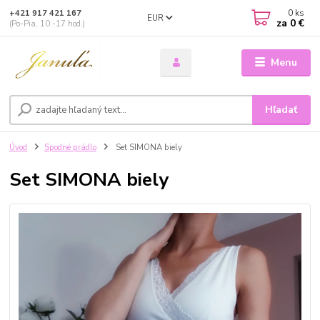
0
ks
+421 917 421 167
EUR
za
0 €
(Po-Pia, 10 -17 hod.)
Menu
Hľadať
Úvod
Spodné prádlo
Set SIMONA biely
Set SIMONA biely