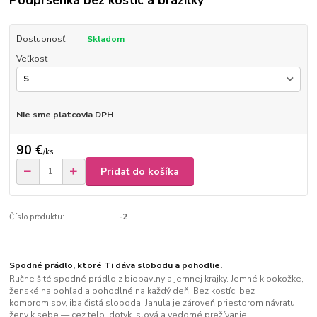
Podprsenka bez kostíc a brazilky
Dostupnosť
Skladom
Veľkosť
Nie sme platcovia DPH
90 €
/
ks
Pridať do košíka
Číslo produktu:
-2
Spodné prádlo, ktoré Ti dáva slobodu a pohodlie.
Ručne šité spodné prádlo z biobavlny a jemnej krajky. Jemné k pokožke,
ženské na pohľad a pohodlné na každý deň. Bez kostíc, bez
kompromisov, iba čistá sloboda. Janula je zároveň priestorom návratu
ženy k sebe — cez telo, dotyk, slová a vedomé prežívanie.