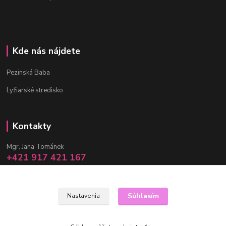
Kde nás nájdete
Pezinská Baba
Lyžiarské stredisko
Kontakty
Mgr. Jana Tománek
+421 917 421 167
(Po-Pia, 10 -17 hod.)
info@janula.sk
Súhlasím
Nastavenia