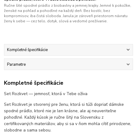
Ručne šité spodné prádlo z biobavlny a jemnej krajky. Jemné k pokožke,
ženské na pohľad a pohodlné na každý deň. Bez kostíc, bez
kompromisov, iba čistá sloboda. Janula je zároveň priestorom návratu
ženy k sebe — cez telo, dotyk, slová a vedomé prežívanie.
Kompletné špecifikácie
Parametre
Kompletné špecifikácie
Set Rozkvet — jemnosť, ktorá v Tebe ožíva
Set Rozkvet je stvorený pre ženu, ktorá si túži dopriať dámske
spodné prádlo, ktoré nie je len krásne, ale aj neuveriteľne
pohodlné. Každý kúsok je ručne šitý na Slovensku z
certifikovaných materiálov, aby si sa v ňom mohla cítiť prirodzene,
slobodne a sama sebou.