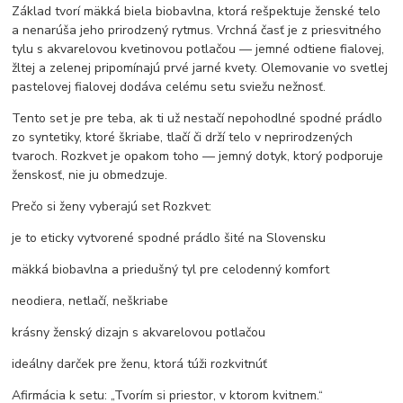
Základ tvorí mäkká biela biobavlna, ktorá rešpektuje ženské telo
a nenarúša jeho prirodzený rytmus. Vrchná časť je z priesvitného
tylu s akvarelovou kvetinovou potlačou — jemné odtiene fialovej,
žltej a zelenej pripomínajú prvé jarné kvety. Olemovanie vo svetlej
pastelovej fialovej dodáva celému setu sviežu nežnosť.
Tento set je pre teba, ak ti už nestačí nepohodlné spodné prádlo
zo syntetiky, ktoré škriabe, tlačí či drží telo v neprirodzených
tvaroch. Rozkvet je opakom toho — jemný dotyk, ktorý podporuje
ženskosť, nie ju obmedzuje.
Prečo si ženy vyberajú set Rozkvet:
je to eticky vytvorené spodné prádlo šité na Slovensku
mäkká biobavlna a priedušný tyl pre celodenný komfort
neodiera, netlačí, neškriabe
krásny ženský dizajn s akvarelovou potlačou
ideálny darček pre ženu, ktorá túži rozkvitnúť
Afirmácia k setu: „Tvorím si priestor, v ktorom kvitnem.“