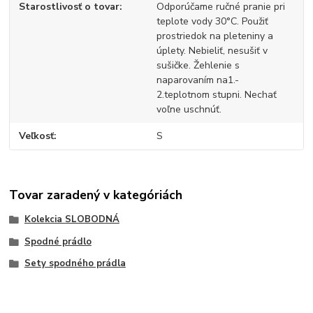
Starostlivosť o tovar
Odporúčame ručné pranie pri
teplote vody 30°C. Použiť
prostriedok na pleteniny a
úplety. Nebieliť, nesušiť v
sušičke. Žehlenie s
naparovaním na1.-
2.teplotnom stupni. Nechať
voľne uschnúť.
Veľkosť
S
Tovar zaradený v kategóriách
Kolekcia SLOBODNÁ
Spodné prádlo
Sety spodného prádla