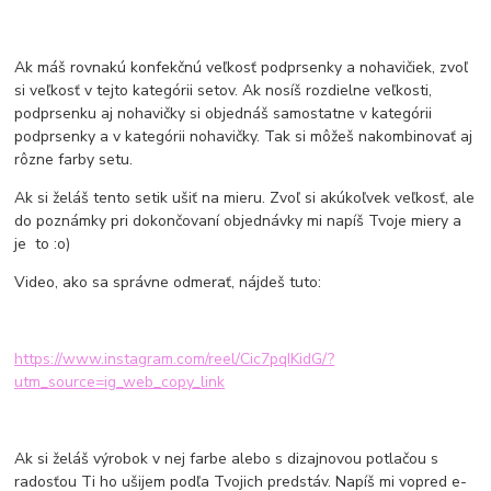
Ak máš rovnakú konfekčnú veľkosť podprsenky a nohavičiek, zvoľ
si veľkosť v tejto kategórii setov. Ak nosíš rozdielne veľkosti,
podprsenku aj nohavičky si objednáš samostatne v kategórii
podprsenky a v kategórii nohavičky. Tak si môžeš nakombinovať aj
rôzne farby setu.
Ak si želáš tento setik ušiť na mieru. Zvoľ si akúkoľvek veľkosť, ale
do poznámky pri dokončovaní objednávky mi napíš Tvoje miery a
je to :o)
Video, ako sa správne odmerať, nájdeš tuto:
https://www.instagram.com/reel/Cic7pqIKidG/?
utm_source=ig_web_copy_link
Ak si želáš výrobok v nej farbe alebo s dizajnovou potlačou s
radosťou Ti ho ušijem podľa Tvojich predstáv. Napíš mi vopred e-