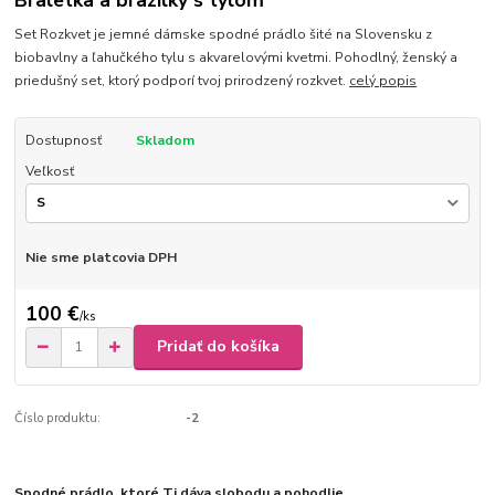
Braletka a brazilky s tylom
Set Rozkvet je jemné dámske spodné prádlo šité na Slovensku z
biobavlny a ľahučkého tylu s akvarelovými kvetmi. Pohodlný, ženský a
priedušný set, ktorý podporí tvoj prirodzený rozkvet.
celý popis
Dostupnosť
Skladom
Veľkosť
Nie sme platcovia DPH
100 €
/
ks
Pridať do košíka
Číslo produktu:
-2
Spodné prádlo, ktoré Ti dáva slobodu a pohodlie.