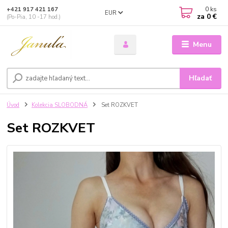
0
ks
+421 917 421 167
EUR
za
0 €
(Po-Pia, 10 -17 hod.)
Menu
Hľadať
Úvod
Kolekcia SLOBODNÁ
Set ROZKVET
Set ROZKVET