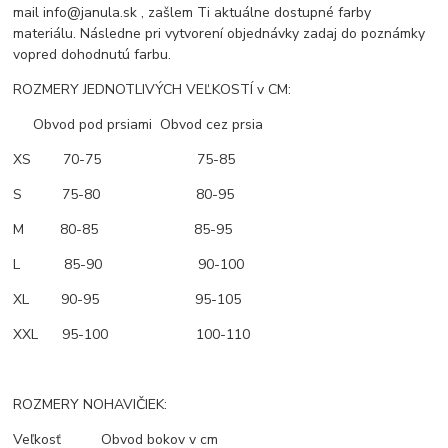
mail info@janula.sk , zašlem Ti aktuálne dostupné farby
materiálu. Následne pri vytvorení objednávky zadaj do poznámky
vopred dohodnutú farbu.
ROZMERY JEDNOTLIVÝCH VEĽKOSTÍ v CM:
Obvod pod prsiami Obvod cez prsia
XS 70-75 75-85
S 75-80 80-95
M 80-85 85-95
L 85-90 90-100
XL 90-95 95-105
XXL 95-100 100-110
ROZMERY NOHAVIČIEK:
Veľkosť Obvod bokov v cm