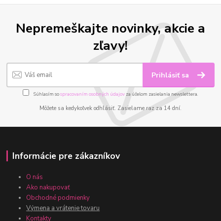
Nepremeškajte novinky, akcie a
zľavy!
Prihlásiť sa
Súhlasím so
spracovaním osobných údajov
za účelom zasielania newslettera.
Môžete sa kedykoľvek odhlásiť. Zasielame raz za 14 dní.
Informácie pre zákazníkov
O nás
Ako nakupovať
Obchodné podmienky
Výmena a vrátenie tovaru
Kontakty