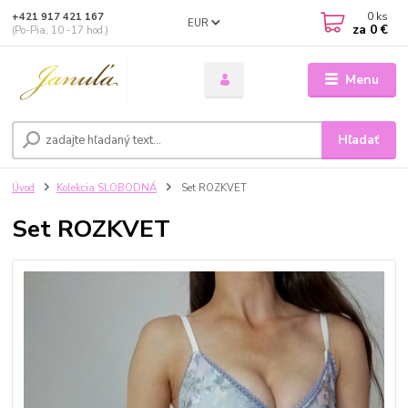
0
ks
+421 917 421 167
EUR
za
0 €
(Po-Pia, 10 -17 hod.)
Menu
Hľadať
Úvod
Kolekcia SLOBODNÁ
Set ROZKVET
Set ROZKVET