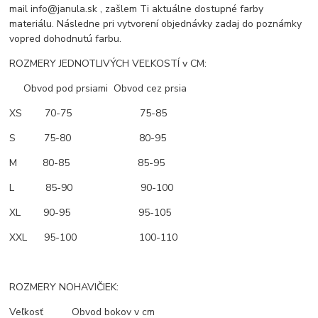
mail info@janula.sk , zašlem Ti aktuálne dostupné farby
materiálu. Následne pri vytvorení objednávky zadaj do poznámky
vopred dohodnutú farbu.
ROZMERY JEDNOTLIVÝCH VEĽKOSTÍ v CM:
Obvod pod prsiami Obvod cez prsia
XS 70-75 75-85
S 75-80 80-95
M 80-85 85-95
L 85-90 90-100
XL 90-95 95-105
XXL 95-100 100-110
ROZMERY NOHAVIČIEK:
Veľkosť Obvod bokov v cm