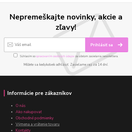
Nepremeškajte novinky, akcie a
zľavy!
Prihlásiť sa
Súhlasím so
spracovaním osobných údajov
za účelom zasielania newslettera.
Môžete sa kedykoľvek odhlásiť. Zasielame raz za 14 dní.
Informácie pre zákazníkov
O nás
Ako nakupovať
Obchodné podmienky
Výmena a vrátenie tovaru
Kontakty