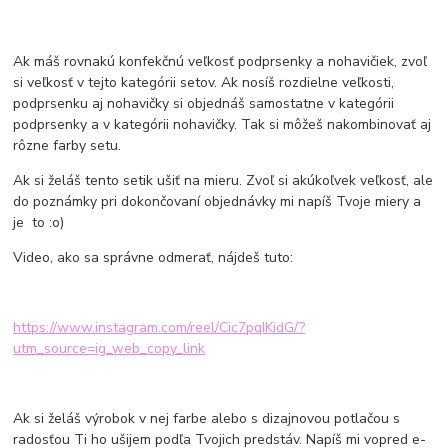
Ak máš rovnakú konfekčnú veľkosť podprsenky a nohavičiek, zvoľ
si veľkosť v tejto kategórii setov. Ak nosíš rozdielne veľkosti,
podprsenku aj nohavičky si objednáš samostatne v kategórii
podprsenky a v kategórii nohavičky. Tak si môžeš nakombinovať aj
rôzne farby setu.
Ak si želáš tento setik ušiť na mieru. Zvoľ si akúkoľvek veľkosť, ale
do poznámky pri dokončovaní objednávky mi napíš Tvoje miery a
je to :o)
Video, ako sa správne odmerať, nájdeš tuto:
https://www.instagram.com/reel/Cic7pqIKidG/?
utm_source=ig_web_copy_link
Ak si želáš výrobok v nej farbe alebo s dizajnovou potlačou s
radosťou Ti ho ušijem podľa Tvojich predstáv. Napíš mi vopred e-