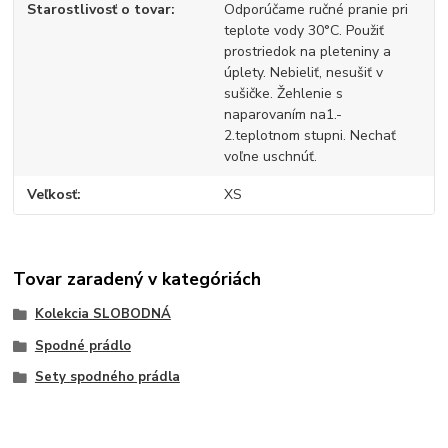
Starostlivosť o tovar
Odporúčame ručné pranie pri
teplote vody 30°C. Použiť
prostriedok na pleteniny a
úplety. Nebieliť, nesušiť v
sušičke. Žehlenie s
naparovaním na1.-
2.teplotnom stupni. Nechať
voľne uschnúť.
Veľkosť
XS
Tovar zaradený v kategóriách
Kolekcia SLOBODNÁ
Spodné prádlo
Sety spodného prádla