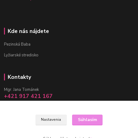
Kde nás nájdete
Pezinská Baba
Lyžiarské stredisko
Kontakty
Mgr. Jana Tománek
+421 917 421 167
(Po-Pia, 10 -17 hod.)
info@janula.sk
Súhlasím
Nastavenia