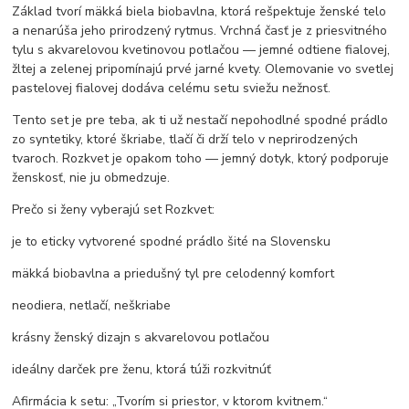
Základ tvorí mäkká biela biobavlna, ktorá rešpektuje ženské telo
a nenarúša jeho prirodzený rytmus. Vrchná časť je z priesvitného
tylu s akvarelovou kvetinovou potlačou — jemné odtiene fialovej,
žltej a zelenej pripomínajú prvé jarné kvety. Olemovanie vo svetlej
pastelovej fialovej dodáva celému setu sviežu nežnosť.
Tento set je pre teba, ak ti už nestačí nepohodlné spodné prádlo
zo syntetiky, ktoré škriabe, tlačí či drží telo v neprirodzených
tvaroch. Rozkvet je opakom toho — jemný dotyk, ktorý podporuje
ženskosť, nie ju obmedzuje.
Prečo si ženy vyberajú set Rozkvet:
je to eticky vytvorené spodné prádlo šité na Slovensku
mäkká biobavlna a priedušný tyl pre celodenný komfort
neodiera, netlačí, neškriabe
krásny ženský dizajn s akvarelovou potlačou
ideálny darček pre ženu, ktorá túži rozkvitnúť
Afirmácia k setu: „Tvorím si priestor, v ktorom kvitnem.“