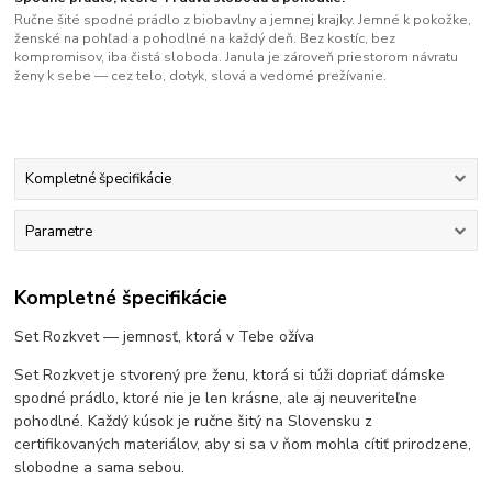
Ručne šité spodné prádlo z biobavlny a jemnej krajky. Jemné k pokožke,
ženské na pohľad a pohodlné na každý deň. Bez kostíc, bez
kompromisov, iba čistá sloboda. Janula je zároveň priestorom návratu
ženy k sebe — cez telo, dotyk, slová a vedomé prežívanie.
Kompletné špecifikácie
Parametre
Kompletné špecifikácie
Set Rozkvet — jemnosť, ktorá v Tebe ožíva
Set Rozkvet je stvorený pre ženu, ktorá si túži dopriať dámske
spodné prádlo, ktoré nie je len krásne, ale aj neuveriteľne
pohodlné. Každý kúsok je ručne šitý na Slovensku z
certifikovaných materiálov, aby si sa v ňom mohla cítiť prirodzene,
slobodne a sama sebou.