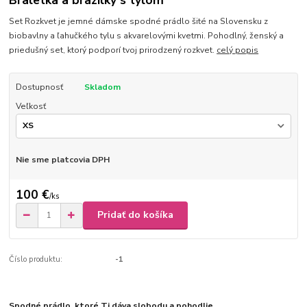
Braletka a brazilky s tylom
Set Rozkvet je jemné dámske spodné prádlo šité na Slovensku z
biobavlny a ľahučkého tylu s akvarelovými kvetmi. Pohodlný, ženský a
priedušný set, ktorý podporí tvoj prirodzený rozkvet.
celý popis
Dostupnosť
Skladom
Veľkosť
Nie sme platcovia DPH
100 €
/
ks
Pridať do košíka
Číslo produktu:
-1
Spodné prádlo, ktoré Ti dáva slobodu a pohodlie.