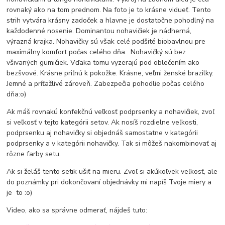
rovnaký ako na tom prednom. Na foto je to krásne vidueť. Tento
strih vytvára krásny zadoček a hlavne je dostatočne pohodlný na
každodenné nosenie. Dominantou nohavičiek je nádherná,
výrazná krajka. Nohavičky sú však celé podšité biobavlnou pre
maximálny komfort počas celého dňa. Nohavičký sú bez
všivaných gumičiek. Vďaka tomu vyzerajú pod oblečením ako
bezšvové. Krásne priľnú k pokožke. Krásne, veľmi ženské brazilky.
Jemné a príťažlivé zároveň. Zabezpečia pohodlie počas celého
dňa:o)
Ak máš rovnakú konfekčnú veľkosť podprsenky a nohavičiek, zvoľ
si veľkosť v tejto kategórii setov. Ak nosíš rozdielne veľkosti,
podprsenku aj nohavičky si objednáš samostatne v kategórii
podprsenky a v kategórii nohavičky. Tak si môžeš nakombinovať aj
rôzne farby setu.
Ak si želáš tento setik ušiť na mieru. Zvoľ si akúkoľvek veľkosť, ale
do poznámky pri dokončovaní objednávky mi napíš Tvoje miery a
je to :o)
Video, ako sa správne odmerať, nájdeš tuto: