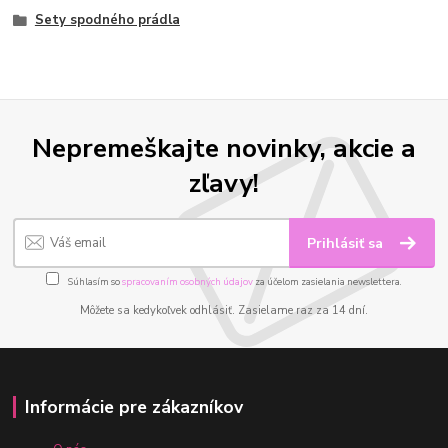
Sety spodného prádla
Nepremeškajte novinky, akcie a
zľavy!
Prihlásiť sa
Súhlasím so
spracovaním osobných údajov
za účelom zasielania newslettera.
Môžete sa kedykoľvek odhlásiť. Zasielame raz za 14 dní.
Informácie pre zákazníkov