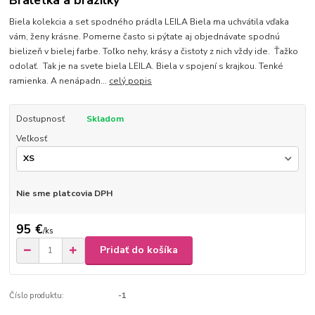
Braletka a brazilky
Biela kolekcia a set spodného prádla LEILA Biela ma uchvátila vďaka
vám, ženy krásne. Pomerne často si pýtate aj objednávate spodnú
bielizeň v bielej farbe. Toľko nehy, krásy a čistoty z nich vždy ide. Ťažko
odolať. Tak je na svete biela LEILA. Biela v spojení s krajkou. Tenké
ramienka. A nenápadn...
celý popis
Dostupnosť
Skladom
Veľkosť
Nie sme platcovia DPH
95 €
/
ks
Pridať do košíka
Číslo produktu:
-1