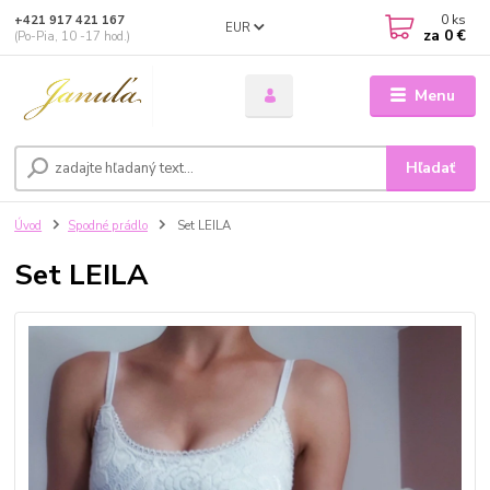
0
ks
+421 917 421 167
EUR
za
0 €
(Po-Pia, 10 -17 hod.)
Menu
Hľadať
Úvod
Spodné prádlo
Set LEILA
Set LEILA