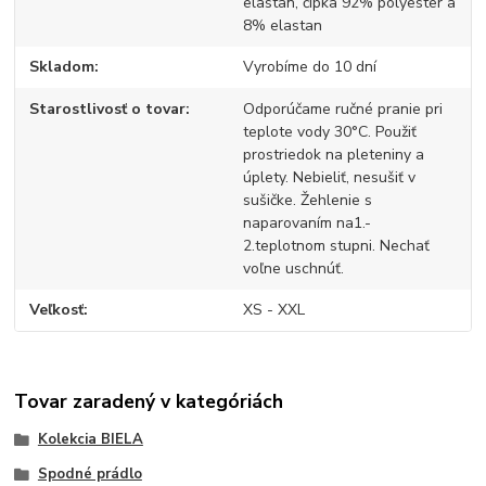
elastan, čipka 92% polyester a
8% elastan
Skladom
Vyrobíme do 10 dní
Starostlivosť o tovar
Odporúčame ručné pranie pri
teplote vody 30°C. Použiť
prostriedok na pleteniny a
úplety. Nebieliť, nesušiť v
sušičke. Žehlenie s
naparovaním na1.-
2.teplotnom stupni. Nechať
voľne uschnúť.
Veľkosť
XS - XXL
Tovar zaradený v kategóriách
Kolekcia BIELA
Spodné prádlo