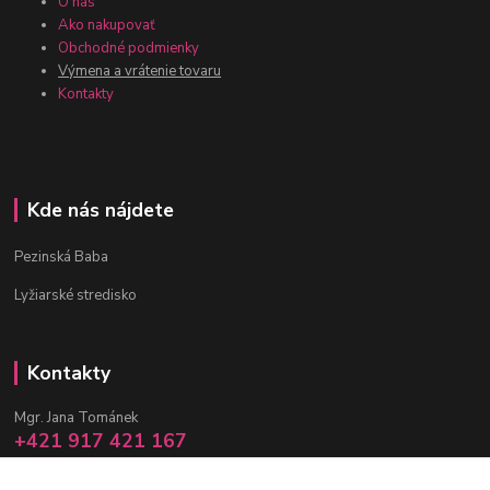
O nás
Ako nakupovať
Obchodné podmienky
Výmena a vrátenie tovaru
Kontakty
Kde nás nájdete
Pezinská Baba
Lyžiarské stredisko
Kontakty
Mgr. Jana Tománek
+421 917 421 167
(Po-Pia, 10 -17 hod.)