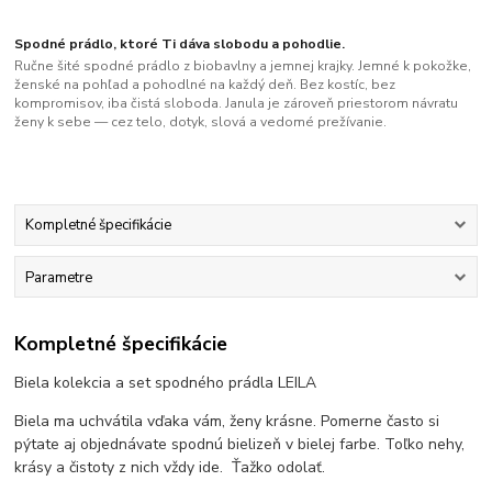
Spodné prádlo, ktoré Ti dáva slobodu a pohodlie.
Ručne šité spodné prádlo z biobavlny a jemnej krajky. Jemné k pokožke,
ženské na pohľad a pohodlné na každý deň. Bez kostíc, bez
kompromisov, iba čistá sloboda. Janula je zároveň priestorom návratu
ženy k sebe — cez telo, dotyk, slová a vedomé prežívanie.
Kompletné špecifikácie
Parametre
Kompletné špecifikácie
Biela kolekcia a set spodného prádla LEILA
Biela ma uchvátila vďaka vám, ženy krásne. Pomerne často si
pýtate aj objednávate spodnú bielizeň v bielej farbe. Toľko nehy,
krásy a čistoty z nich vždy ide. Ťažko odolať.