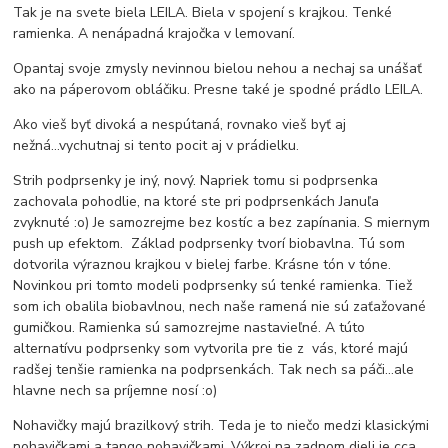
Tak je na svete biela LEILA. Biela v spojení s krajkou. Tenké
ramienka. A nenápadná krajočka v lemovaní.
Opantaj svoje zmysly nevinnou bielou nehou a nechaj sa unášať
ako na páperovom obláčiku. Presne také je spodné prádlo LEILA.
Ako vieš byť divoká a nespútaná, rovnako vieš byť aj
nežná...vychutnaj si tento pocit aj v prádielku.
Strih podprsenky je iný, nový. Napriek tomu si podprsenka
zachovala pohodlie, na ktoré ste pri podprsenkách Januľa
zvyknuté :o) Je samozrejme bez kostíc a bez zapínania. S miernym
push up efektom. Základ podprsenky tvorí biobavlna. Tú som
dotvorila výraznou krajkou v bielej farbe. Krásne tón v tóne.
Novinkou pri tomto modeli podprsenky sú tenké ramienka. Tiež
som ich obalila biobavlnou, nech naše ramená nie sú zaťažované
gumičkou. Ramienka sú samozrejme nastavieľné. A túto
alternatívu podprsenky som vytvorila pre tie z vás, ktoré majú
radšej tenšie ramienka na podprsenkách. Tak nech sa páči...ale
hlavne nech sa príjemne nosí :o)
Nohavičky majú brazilkový strih. Teda je to niečo medzi klasickými
nohavičkami a tango nohavičkami. Výkroj na zadnom dieli je cca