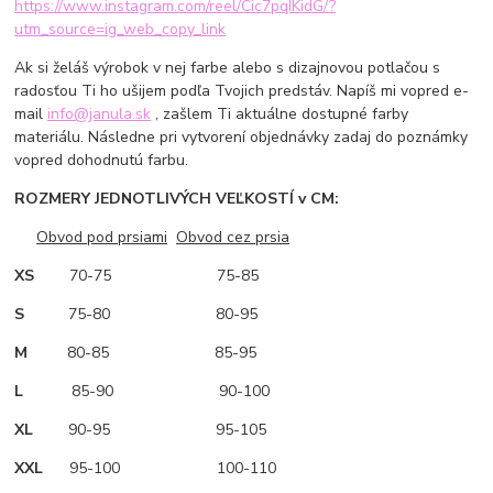
https://www.instagram.com/reel/Cic7pqIKidG/?
utm_source=ig_web_copy_link
Ak si želáš výrobok v nej farbe alebo s dizajnovou potlačou s
radosťou Ti ho ušijem podľa Tvojich predstáv. Napíš mi vopred e-
mail
info@janula.sk
, zašlem Ti aktuálne dostupné farby
materiálu. Následne pri vytvorení objednávky zadaj do poznámky
vopred dohodnutú farbu.
ROZMERY JEDNOTLIVÝCH VEĽKOSTÍ v CM:
Obvod pod prsiami
Obvod cez prsia
XS
70-75 75-85
S
75-80 80-95
M
80-85 85-95
L
85-90 90-100
XL
90-95 95-105
XXL
95-100 100-110