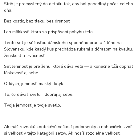
Strih je premyslený do detailu tak, aby bol pohodlný počas celého
dňa.
Bez kostic, bez tlaku, bez drsnosti.
Len mäkkosť, ktorá sa prispôsobí pohybu tela.
Tento set je súčasťou dámskeho spodného prádla šitého na
Slovensku, kde každý kus prechádza rukami s dôrazom na kvalitu,
ženskosť a trvácnosť.
Set Jemnosť je pre ženu, ktorá dáva veľa — a konečne túži dopriať
láskavosť aj sebe.
Oddych, jemnosť, mäkký dotyk.
To, čo dávaš svetu… dopraj aj sebe.
Tvoja jemnosť je tvoje svetlo.
Ak máš rovnakú konfekčnú veľkosť podprsenky a nohavičiek, zvoľ
si veľkosť v tejto kategórii setov. Ak nosíš rozdielne veľkosti,