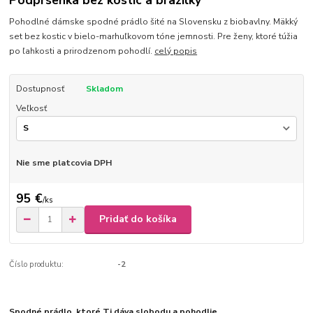
Podprsenka bez kostíc a brazilky
Pohodlné dámske spodné prádlo šité na Slovensku z biobavlny. Mäkký
set bez kostic v bielo-marhuľkovom tóne jemnosti. Pre ženy, ktoré túžia
po ľahkosti a prirodzenom pohodlí.
celý popis
Dostupnosť
Skladom
Veľkosť
Nie sme platcovia DPH
95 €
/
ks
Pridať do košíka
Číslo produktu:
-2
Spodné prádlo, ktoré Ti dáva slobodu a pohodlie.