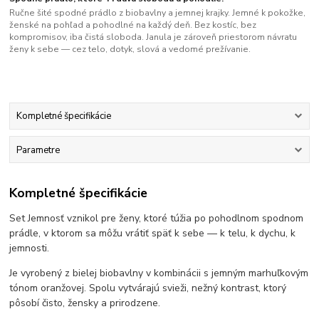
Ručne šité spodné prádlo z biobavlny a jemnej krajky. Jemné k pokožke,
ženské na pohľad a pohodlné na každý deň. Bez kostíc, bez
kompromisov, iba čistá sloboda. Janula je zároveň priestorom návratu
ženy k sebe — cez telo, dotyk, slová a vedomé prežívanie.
Kompletné špecifikácie
Parametre
Kompletné špecifikácie
Set Jemnosť vznikol pre ženy, ktoré túžia po pohodlnom spodnom
prádle, v ktorom sa môžu vrátiť späť k sebe — k telu, k dychu, k
jemnosti.
Je vyrobený z bielej biobavlny v kombinácii s jemným marhuľkovým
tónom oranžovej. Spolu vytvárajú svieži, nežný kontrast, ktorý
pôsobí čisto, žensky a prirodzene.