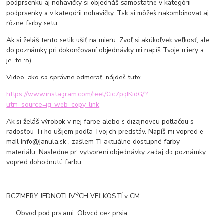
podprsenku aj nohavičky si objednáš samostatne v kategórii
podprsenky a v kategórii nohavičky. Tak si môžeš nakombinovať aj
rôzne farby setu.
Ak si želáš tento setik ušiť na mieru. Zvoľ si akúkoľvek veľkosť, ale
do poznámky pri dokončovaní objednávky mi napíš Tvoje miery a
je to :o)
Video, ako sa správne odmerať, nájdeš tuto:
https://www.instagram.com/reel/Cic7pqIKidG/?
utm_source=ig_web_copy_link
Ak si želáš výrobok v nej farbe alebo s dizajnovou potlačou s
radosťou Ti ho ušijem podľa Tvojich predstáv. Napíš mi vopred e-
mail info@janula.sk , zašlem Ti aktuálne dostupné farby
materiálu. Následne pri vytvorení objednávky zadaj do poznámky
vopred dohodnutú farbu.
ROZMERY JEDNOTLIVÝCH VEĽKOSTÍ v CM:
Obvod pod prsiami Obvod cez prsia