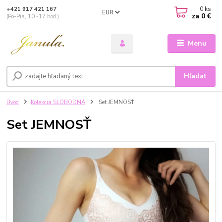
0
ks
+421 917 421 167
EUR
za
0 €
(Po-Pia, 10 -17 hod.)
Menu
Hľadať
Úvod
Kolekcia SLOBODNÁ
Set JEMNOSŤ
Set JEMNOSŤ