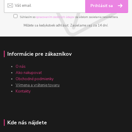
Prihlásiť sa
Súhlasím so
spracovaním osobných údajov
za účelom zasielania newslettera.
Môžete sa kedykoľvek odhlásiť. Zasielame raz za 14 dní.
Informácie pre zákazníkov
O nás
Ako nakupovať
Obchodné podmienky
Výmena a vrátenie tovaru
Kontakty
Kde nás nájdete