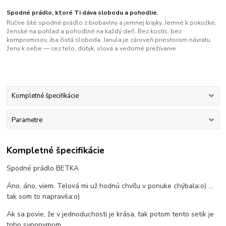
Spodné prádlo, ktoré Ti dáva slobodu a pohodlie.
Ručne šité spodné prádlo z biobavlny a jemnej krajky. Jemné k pokožke,
ženské na pohľad a pohodlné na každý deň. Bez kostíc, bez
kompromisov, iba čistá sloboda. Janula je zároveň priestorom návratu
ženy k sebe — cez telo, dotyk, slová a vedomé prežívanie.
Kompletné špecifikácie
Parametre
Kompletné špecifikácie
Spodné prádlo BETKA
Áno, áno, viem. Telová mi už hodnú chvíľu v ponuke chýbala:o) ...
tak som to napravila:o)
Ak sa povie, že v jednoduchosti je krása, tak potom tento setik je
toho synonymom.