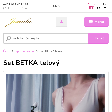
0
ks
+421 917 421 167
EUR
za
0 €
(Po-Pia, 10 -17 hod.)
Menu
Hľadať
Úvod
Spodné prádlo
Set BETKA telový
Set BETKA telový