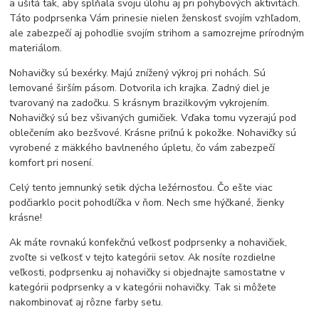
a ušitá tak, aby splňala svoju úlohu aj pri pohybových aktivitách.
Táto podprsenka Vám prinesie nielen ženskosť svojím vzhľadom,
ale zabezpečí aj pohodlie svojím strihom a samozrejme prírodným
materiálom.
Nohavičky sú bexérky. Majú znížený výkroj pri nohách. Sú
lemované širším pásom. Dotvorila ich krajka. Zadný diel je
tvarovaný na zadočku. S krásnym brazilkovým vykrojením.
Nohavičký sú bez všivaných gumičiek. Vďaka tomu vyzerajú pod
oblečením ako bezšvové. Krásne priľnú k pokožke. Nohavičky sú
vyrobené z mäkkého bavlneného úpletu, čo vám zabezpečí
komfort pri nosení.
Celý tento jemnunký setik dýcha ležérnosťou. Čo ešte viac
podčiarklo pocit pohodlíčka v ňom. Nech sme hýčkané, žienky
krásne!
Ak máte rovnakú konfekčnú veľkosť podprsenky a nohavičiek,
zvoľte si veľkosť v tejto kategórii setov. Ak nosíte rozdielne
veľkosti, podprsenku aj nohavičky si objednajte samostatne v
kategórii podprsenky a v kategórii nohavičky. Tak si môžete
nakombinovať aj rôzne farby setu.