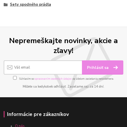
Sety spodného prádla
Nepremeškajte novinky, akcie a
zľavy!
Prihlásiť sa
Súhlasím so
spracovaním osobných údajov
za účelom zasielania newslettera.
Môžete sa kedykoľvek odhlásiť. Zasielame raz za 14 dní.
Informácie pre zákazníkov
O nás