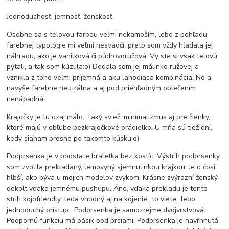
Jednoduchosť, jemnosť, ženskosť.
Osobne sa s telovou farbou veľmi nekamoším, lebo z pohľadu
farebnej typológie mi veľmi nesvadčí, preto som vždy hľadala jej
náhradu, ako je vanilková či púdrovoružová. Vy ste si však telovú
pýtali, a tak som kúzlila:o) Dodala som jej málinko ružovej a
vznikla z toho veľmi príjemná a aku lahodiaca kombinácia. No a
navyše farebne neutrálna a aj pod priehľadným oblečením
nenápadná.
Krajočky je tu ozaj málo. Taký svieži minimalizmus aj pre žienky,
ktoré majú v obľube bezkrajočkové prádielko. U mňa sú tiež dní,
kedy siaham presne po takomto kúsku:o)
Podprsenka je v podstate braletka bez kostíc. Výstrih podprsenky
som zvolila prekladaný, lemovyný sjemnulinkou krajkou. Je o čosi
hlbší, ako býva u mojich modelov zvykom. Krásne zvýrazní ženský
dekolt vďaka jemnému pushupu. Áno, vďaka prekladu je tento
strih kojofriendly, teda vhodný aj na kojenie...to viete...lebo
jednoduchý prístup. Podprsenka je samozrejme dvojvrstvová.
Podpornú funkciu má pásik pod prsiami. Podprsenka je navrhnutá