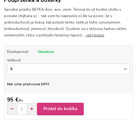
Podprsenka a boxérky
Spodné prádlo BETKA Áno, áno, viem. Telová mi už hodnú chvíľu v
ponuke chýbala:o) ... tak som to napravila:o) Ak sa povie, že v
jednoduchosti je krása, tak potom tento setik je toho synonymom.
Jednoduchosť, jemnosť, ženskosť. Osobne sa s telovou farbou veľmi
nekamoším, lebo z pohľadu farebnej typoló...
celý popis
Dostupnosť
Skladom
Veľkosť
Nie sme platcovia DPH
95 €
/
ks
Pridať do košíka