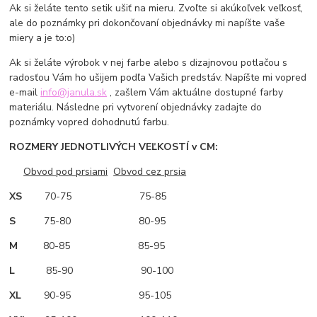
Ak si želáte tento setik ušiť na mieru. Zvoľte si akúkoľvek veľkosť,
ale do poznámky pri dokončovaní objednávky mi napíšte vaše
miery a je to:o)
Ak si želáte výrobok v nej farbe alebo s dizajnovou potlačou s
radosťou Vám ho ušijem podľa Vašich predstáv. Napíšte mi vopred
e-mail
info@janula.sk
, zašlem Vám aktuálne dostupné farby
materiálu. Následne pri vytvorení objednávky zadajte do
poznámky vopred dohodnutú farbu.
ROZMERY JEDNOTLIVÝCH VEĽKOSTÍ v CM:
Obvod pod prsiami
Obvod cez prsia
XS
70-75 75-85
S
75-80 80-95
M
80-85 85-95
L
85-90 90-100
XL
90-95 95-105