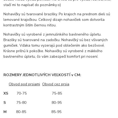
stačí mi to napísať do poznámky:o)
Nohavičky sú tvarované brazilky. Po krajoch na prednom dieli sú
lemované krajočkou. Celkový dizajn nohavičiek som dotvorila
kontrastným šitím čiernou niťou.
Nohavičky sú vyrobené z jemnulinkého bavlneného úpletu.
Brazilky sú tvarované na zadočku. Nohavičký sú bez všivaných
gumičiek. Vďaka tomu vyzerajú pod oblečením ako bezšvové.
Krásne priľnú k pokožke. Nohavičky sú vyrobené z mäkkého
bavlneného úpletu, čo vám zabezpečí komfort pri nosení.
ROZMERY JEDNOTLIVÝCH VEĽKOSTÍ v CM:
Obvod pod prsiami
Obvod cez prsia
XS
70-75 75-85
S
75-80 80-95
M
80-85 85-95