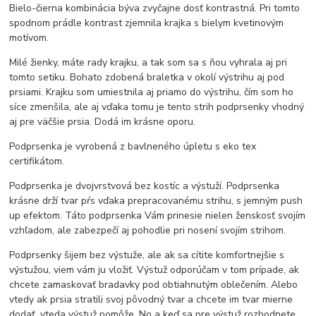
Bielo-čierna kombinácia býva zvyčajne dosť kontrastná. Pri tomto
spodnom prádle kontrast zjemnila krajka s bielym kvetinovým
motívom.
Milé žienky, máte rady krajku, a tak som sa s ňou vyhrala aj pri
tomto setiku. Bohato zdobená braletka v okolí výstrihu aj pod
prsiami. Krajku som umiestnila aj priamo do výstrihu, čím som ho
síce zmenšila, ale aj vďaka tomu je tento strih podprsenky vhodný
aj pre väčšie prsia. Dodá im krásne oporu.
Podprsenka je vyrobená z bavlneného úpletu s eko tex
certifikátom.
Podprsenka je dvojvrstvová bez kostíc a výstuží. Podprsenka
krásne drží tvar pŕs vďaka prepracovanému strihu, s jemným push
up efektom. Táto podprsenka Vám prinesie nielen ženskosť svojím
vzhľadom, ale zabezpečí aj pohodlie pri nosení svojím strihom.
Podprsenky šijem bez výstuže, ale ak sa cítite komfortnejšie s
výstužou, viem vám ju vložiť. Výstuž odporúčam v tom prípade, ak
chcete zamaskovať bradavky pod obtiahnutým oblečením. Alebo
vtedy ak prsia stratili svoj pôvodný tvar a chcete im tvar mierne
dodať, vteda výstuž pomôže. No a keď sa pre výstuž rozhodnete,