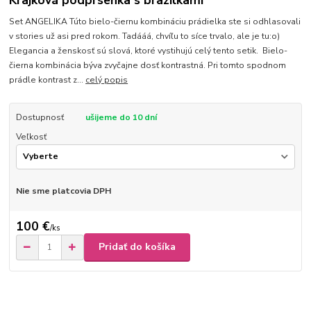
Krajková podprsenka s brazilkami
Set ANGELIKA Túto bielo-čiernu kombináciu prádielka ste si odhlasovali
v stories už asi pred rokom. Tadááá, chvíľu to síce trvalo, ale je tu:o)
Elegancia a ženskosť sú slová, ktoré vystihujú celý tento setik. Bielo-
čierna kombinácia býva zvyčajne dosť kontrastná. Pri tomto spodnom
prádle kontrast z...
celý popis
Dostupnosť
ušijeme do 10 dní
Veľkosť
Nie sme platcovia DPH
100 €
/
ks
Pridať do košíka