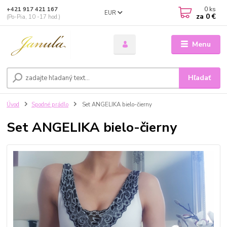
0
ks
+421 917 421 167
EUR
za
0 €
(Po-Pia, 10 -17 hod.)
Menu
Hľadať
Úvod
Spodné prádlo
Set ANGELIKA bielo-čierny
Set ANGELIKA bielo-čierny