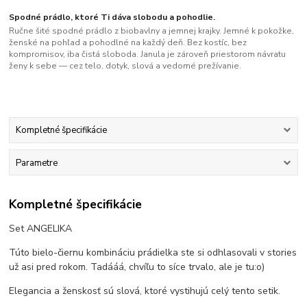
Spodné prádlo, ktoré Ti dáva slobodu a pohodlie.
Ručne šité spodné prádlo z biobavlny a jemnej krajky. Jemné k pokožke,
ženské na pohľad a pohodlné na každý deň. Bez kostíc, bez
kompromisov, iba čistá sloboda. Janula je zároveň priestorom návratu
ženy k sebe — cez telo, dotyk, slová a vedomé prežívanie.
Kompletné špecifikácie
Parametre
Kompletné špecifikácie
Set ANGELIKA
Túto bielo-čiernu kombináciu prádielka ste si odhlasovali v stories
už asi pred rokom. Tadááá, chvíľu to síce trvalo, ale je tu:o)
Elegancia a ženskosť sú slová, ktoré vystihujú celý tento setik.