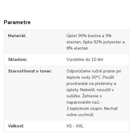
Parametre
Materiál
Úplet 95% bavlna a 5%
elastan, čipka 92% polyester a
8% elastan
Skladom
Vyrobíme do 10 dní
Starostlivosť o tovar
Odporúčame ručné pranie pri
teplote vody 30°C. Použiť
prostriedok na pleteniny a
úplety. Nebieliť, nesušiť v
sušičke. Žehlenie s
naparovaním na1.-
2.teplotnom stupni. Nechať
voľne uschnúť.
Veľkosť
XS - XXL