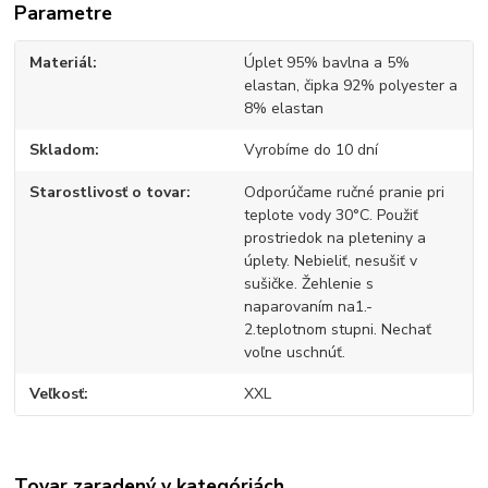
Parametre
Materiál
Úplet 95% bavlna a 5%
elastan, čipka 92% polyester a
8% elastan
Skladom
Vyrobíme do 10 dní
Starostlivosť o tovar
Odporúčame ručné pranie pri
teplote vody 30°C. Použiť
prostriedok na pleteniny a
úplety. Nebieliť, nesušiť v
sušičke. Žehlenie s
naparovaním na1.-
2.teplotnom stupni. Nechať
voľne uschnúť.
Veľkosť
XXL
Tovar zaradený v kategóriách