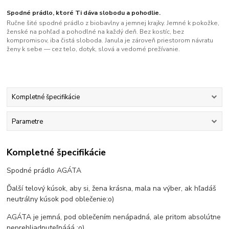
Spodné prádlo, ktoré Ti dáva slobodu a pohodlie.
Ručne šité spodné prádlo z biobavlny a jemnej krajky. Jemné k pokožke,
ženské na pohľad a pohodlné na každý deň. Bez kostíc, bez
kompromisov, iba čistá sloboda. Janula je zároveň priestorom návratu
ženy k sebe — cez telo, dotyk, slová a vedomé prežívanie.
Kompletné špecifikácie
Parametre
Kompletné špecifikácie
Spodné prádlo AGÁTA
Ďalší telový kúsok, aby si, žena krásna, mala na výber, ak hľadáš
neutrálny kúsok pod oblečenie:o)
AGÁTA je jemná, pod oblečením nenápadná, ale pritom absolútne
neprehliadnuteľnááá :o)