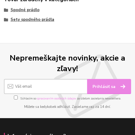
Spodné prádlo
Sety spodného prádla
Nepremeškajte novinky, akcie a
zľavy!
Prihlásiť sa
Súhlasím so
spracovaním osobných údajov
za účelom zasielania newslettera.
Môžete sa kedykoľvek odhlásiť. Zasielame raz za 14 dní.