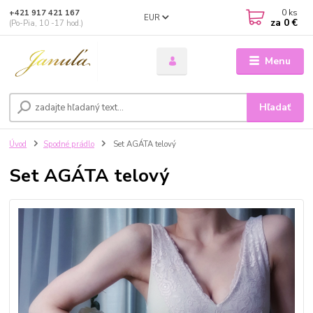
0
ks
+421 917 421 167
EUR
za
0 €
(Po-Pia, 10 -17 hod.)
Menu
Hľadať
Úvod
Spodné prádlo
Set AGÁTA telový
Set AGÁTA telový