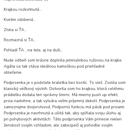
Krajkou rozkvitnutá...
Kvetmi zdobená...
Získa si ŤA...
Rozmazná si ŤA...
Pohladí ŤA ...na tele, aj na duši...
Nude odtieň som krásne doplnila jemnulinkou ružovou na krajke.
Agáta sa tak stáva ideálnou kamoškou pod priehľadné
oblečenie.
Podprsenka je v podstate braletka bez kostíc. To vieš. Zvolila som
klasický véčkový výstrih. Dotvorila som ho krajkou, ktorá celéhmu
prádielku dodala ten správny šmrnc. Má mierny push up efekt,
prsia nadvihne, a tak vytvára veľmi príjemný dekolt. Podprsenka je
samozrejme dvojvrstvová. Podpornú funkciu má pásik pod prsiami.
Podprsenka je navrhnutá a ušitá tak, aby splňala svoju úlohu aj
pri pohybových aktivitách. Táto podprsenka Vám prinesie nielen
ženskosť svojím vzhľadom, ale zabezpečí aj pohodlie svojím