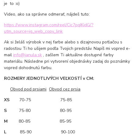
je to :o)
Video, ako sa správne odmerať, nájdeš tuto:
https://www.instagram.com/reel/Cic7pqIKidG/?
utm_source=ig_web_copy_link
Ak si želáš výrobok v nej farbe alebo s dizajnovou potlačou s
radosťou Ti ho ušijem podľa Tvojich predstáv. Napíš mi vopred e-
mail
info@janula.sk
, zašlem Ti aktuálne dostupné farby
materiálu. Následne pri vytvorení objednávky zadaj do poznámky
vopred dohodnutú farbu.
ROZMERY JEDNOTLIVÝCH VEĽKOSTÍ v CM:
Obvod pod prsiami
Obvod cez prsia
XS
70-75 75-85
S
75-80 80-95
M
80-85 85-95
L
85-90 90-100