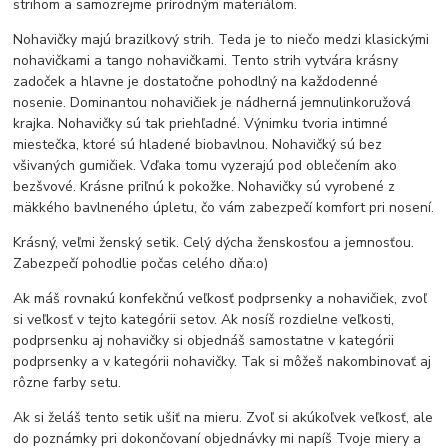
strihom a samozrejme prírodným materiálom.
Nohavičky majú brazilkový strih. Teda je to niečo medzi klasickými
nohavičkami a tango nohavičkami. Tento strih vytvára krásny
zadoček a hlavne je dostatočne pohodlný na každodenné
nosenie. Dominantou nohavičiek je nádherná jemnulinkoružová
krajka. Nohavičky sú tak priehľadné. Výnimku tvoria intimné
miestečka, ktoré sú hladené biobavlnou. Nohavičký sú bez
všivaných gumičiek. Vďaka tomu vyzerajú pod oblečením ako
bezšvové. Krásne priľnú k pokožke. Nohavičky sú vyrobené z
mäkkého bavlneného úpletu, čo vám zabezpečí komfort pri nosení.
Krásný, veľmi ženský setik. Celý dýcha ženskosťou a jemnosťou.
Zabezpečí pohodlie počas celého dňa:o)
Ak máš rovnakú konfekčnú veľkosť podprsenky a nohavičiek, zvoľ
si veľkosť v tejto kategórii setov. Ak nosíš rozdielne veľkosti,
podprsenku aj nohavičky si objednáš samostatne v kategórii
podprsenky a v kategórii nohavičky. Tak si môžeš nakombinovať aj
rôzne farby setu.
Ak si želáš tento setik ušiť na mieru. Zvoľ si akúkoľvek veľkosť, ale
do poznámky pri dokončovaní objednávky mi napíš Tvoje miery a