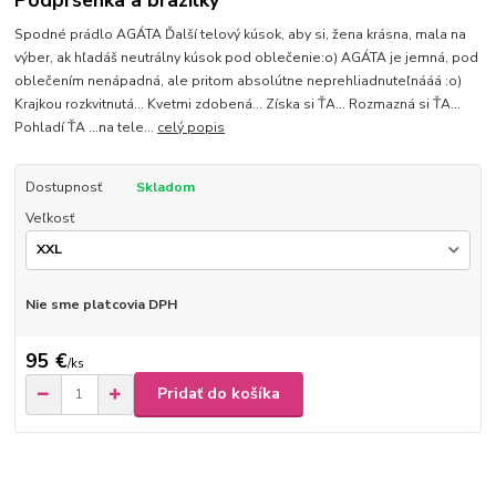
Podprsenka a brazilky
Spodné prádlo AGÁTA Ďalší telový kúsok, aby si, žena krásna, mala na
výber, ak hľadáš neutrálny kúsok pod oblečenie:o) AGÁTA je jemná, pod
oblečením nenápadná, ale pritom absolútne neprehliadnuteľnááá :o)
Krajkou rozkvitnutá... Kvetmi zdobená... Získa si ŤA... Rozmazná si ŤA...
Pohladí ŤA ...na tele...
celý popis
Dostupnosť
Skladom
Veľkosť
Nie sme platcovia DPH
95 €
/
ks
Pridať do košíka