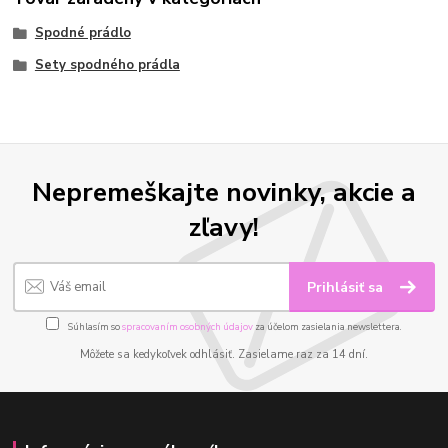
Spodné prádlo
Sety spodného prádla
Nepremeškajte novinky, akcie a
zľavy!
Prihlásiť sa
Súhlasím so
spracovaním osobných údajov
za účelom zasielania newslettera.
Môžete sa kedykoľvek odhlásiť. Zasielame raz za 14 dní.