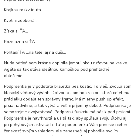
Krajkou rozkvitnutá...
Kvetmi zdobená...
Získa si ŤA...
Rozmazná si ŤA...
Pohladí ŤA ...na tele, aj na duši...
Nude odtieň som krásne doplnila jemnulinkou ružovou na krajke.
Agáta sa tak stáva ideálnou kamoškou pod priehľadné
oblečenie.
Podprsenka je v podstate braletka bez kostíc. To vieš. Zvolila som
klasický véčkový výstrih. Dotvorila som ho krajkou, ktorá celéhmu
prádielku dodala ten správny šmrnc. Má mierny push up efekt,
prsia nadvihne, a tak vytvára veľmi príjemný dekolt. Podprsenka je
samozrejme dvojvrstvová. Podpornú funkciu má pásik pod prsiami.
Podprsenka je navrhnutá a ušitá tak, aby splňala svoju úlohu aj
pri pohybových aktivitách. Táto podprsenka Vám prinesie nielen
ženskosť svojím vzhľadom, ale zabezpečí aj pohodlie svojím