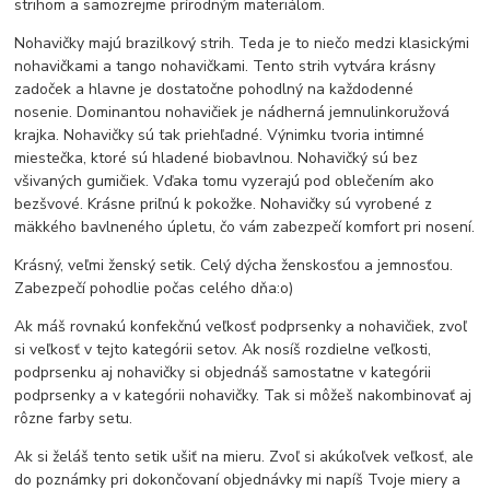
strihom a samozrejme prírodným materiálom.
Nohavičky majú brazilkový strih. Teda je to niečo medzi klasickými
nohavičkami a tango nohavičkami. Tento strih vytvára krásny
zadoček a hlavne je dostatočne pohodlný na každodenné
nosenie. Dominantou nohavičiek je nádherná jemnulinkoružová
krajka. Nohavičky sú tak priehľadné. Výnimku tvoria intimné
miestečka, ktoré sú hladené biobavlnou. Nohavičký sú bez
všivaných gumičiek. Vďaka tomu vyzerajú pod oblečením ako
bezšvové. Krásne priľnú k pokožke. Nohavičky sú vyrobené z
mäkkého bavlneného úpletu, čo vám zabezpečí komfort pri nosení.
Krásný, veľmi ženský setik. Celý dýcha ženskosťou a jemnosťou.
Zabezpečí pohodlie počas celého dňa:o)
Ak máš rovnakú konfekčnú veľkosť podprsenky a nohavičiek, zvoľ
si veľkosť v tejto kategórii setov. Ak nosíš rozdielne veľkosti,
podprsenku aj nohavičky si objednáš samostatne v kategórii
podprsenky a v kategórii nohavičky. Tak si môžeš nakombinovať aj
rôzne farby setu.
Ak si želáš tento setik ušiť na mieru. Zvoľ si akúkoľvek veľkosť, ale
do poznámky pri dokončovaní objednávky mi napíš Tvoje miery a