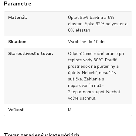
Parametre
Materiál
Úplet 95% bavlna a 5%
elastan, čipka 92% polyester a
8% elastan
Skladom
Vyrobíme do 10 dní
Starostlivosť o tovar
Odporúčame ručné pranie pri
teplote vody 30°C. Použiť
prostriedok na pleteniny a
úplety. Nebieliť, nesušiť v
sušičke. Žehlenie s
naparovaním na1.-
2.teplotnom stupni. Nechať
voľne uschnúť.
Veľkosť
M
Tovar zaradený v kategóriách