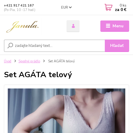
0
ks
+421 917 421 167
EUR
za
0 €
(Po-Pia, 10 -17 hod.)
Menu
Hľadať
Úvod
Spodné prádlo
Set AGÁTA telový
Set AGÁTA telový