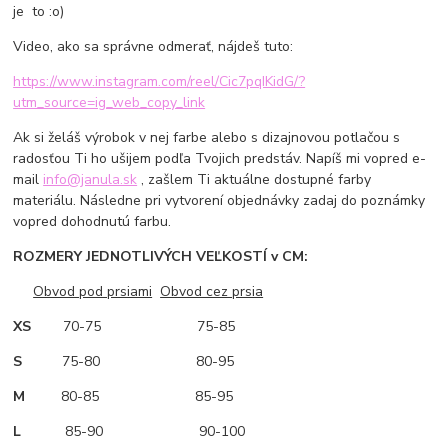
je to :o)
Video, ako sa správne odmerať, nájdeš tuto:
https://www.instagram.com/reel/Cic7pqIKidG/?
utm_source=ig_web_copy_link
Ak si želáš výrobok v nej farbe alebo s dizajnovou potlačou s
radosťou Ti ho ušijem podľa Tvojich predstáv. Napíš mi vopred e-
mail
info@janula.sk
, zašlem Ti aktuálne dostupné farby
materiálu. Následne pri vytvorení objednávky zadaj do poznámky
vopred dohodnutú farbu.
ROZMERY JEDNOTLIVÝCH VEĽKOSTÍ v CM:
Obvod pod prsiami
Obvod cez prsia
XS
70-75 75-85
S
75-80 80-95
M
80-85 85-95
L
85-90 90-100