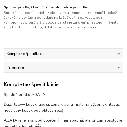
Spodné prádlo, ktoré Ti dáva slobodu a pohodlie.
Ručne šité spodné prádlo z biobavlny a jemnej krajky. Jemné k pokožke,
ženské na pohľad a pohodlné na každý deň. Bez kostíc, bez
kompromisov, iba čistá sloboda. Janula je zároveň priestorom návratu
ženy k sebe — cez telo, dotyk, slová a vedomé prežívanie.
Kompletné špecifikácie
Parametre
Kompletné špecifikácie
Spodné prádlo AGÁTA
Ďalší telový kúsok, aby si, žena krásna, mala na výber, ak hľadáš
neutrálny kúsok pod oblečenie:o)
AGÁTA je jemná, pod oblečením nenápadná, ale pritom absolútne
neprehliadnuteľnááá :o)