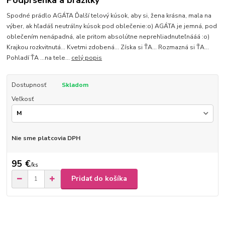
Podprsenka a brazilky
Spodné prádlo AGÁTA Ďalší telový kúsok, aby si, žena krásna, mala na
výber, ak hľadáš neutrálny kúsok pod oblečenie:o) AGÁTA je jemná, pod
oblečením nenápadná, ale pritom absolútne neprehliadnuteľnááá :o)
Krajkou rozkvitnutá... Kvetmi zdobená... Získa si ŤA... Rozmazná si ŤA...
Pohladí ŤA ...na tele...
celý popis
Dostupnosť
Skladom
Veľkosť
Nie sme platcovia DPH
95 €
/
ks
Pridať do košíka