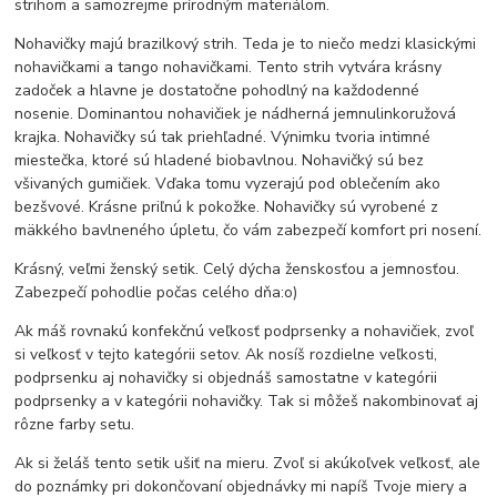
strihom a samozrejme prírodným materiálom.
Nohavičky majú brazilkový strih. Teda je to niečo medzi klasickými
nohavičkami a tango nohavičkami. Tento strih vytvára krásny
zadoček a hlavne je dostatočne pohodlný na každodenné
nosenie. Dominantou nohavičiek je nádherná jemnulinkoružová
krajka. Nohavičky sú tak priehľadné. Výnimku tvoria intimné
miestečka, ktoré sú hladené biobavlnou. Nohavičký sú bez
všivaných gumičiek. Vďaka tomu vyzerajú pod oblečením ako
bezšvové. Krásne priľnú k pokožke. Nohavičky sú vyrobené z
mäkkého bavlneného úpletu, čo vám zabezpečí komfort pri nosení.
Krásný, veľmi ženský setik. Celý dýcha ženskosťou a jemnosťou.
Zabezpečí pohodlie počas celého dňa:o)
Ak máš rovnakú konfekčnú veľkosť podprsenky a nohavičiek, zvoľ
si veľkosť v tejto kategórii setov. Ak nosíš rozdielne veľkosti,
podprsenku aj nohavičky si objednáš samostatne v kategórii
podprsenky a v kategórii nohavičky. Tak si môžeš nakombinovať aj
rôzne farby setu.
Ak si želáš tento setik ušiť na mieru. Zvoľ si akúkoľvek veľkosť, ale
do poznámky pri dokončovaní objednávky mi napíš Tvoje miery a