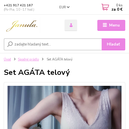
0
ks
+421 917 421 167
EUR
za
0 €
(Po-Pia, 10 -17 hod.)
Menu
Hľadať
Úvod
Spodné prádlo
Set AGÁTA telový
Set AGÁTA telový