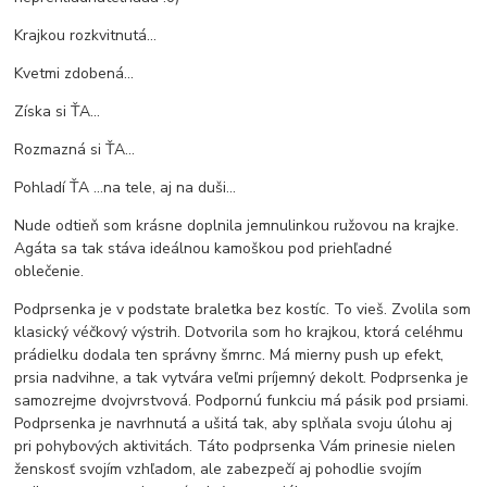
Krajkou rozkvitnutá...
Kvetmi zdobená...
Získa si ŤA...
Rozmazná si ŤA...
Pohladí ŤA ...na tele, aj na duši...
Nude odtieň som krásne doplnila jemnulinkou ružovou na krajke.
Agáta sa tak stáva ideálnou kamoškou pod priehľadné
oblečenie.
Podprsenka je v podstate braletka bez kostíc. To vieš. Zvolila som
klasický véčkový výstrih. Dotvorila som ho krajkou, ktorá celéhmu
prádielku dodala ten správny šmrnc. Má mierny push up efekt,
prsia nadvihne, a tak vytvára veľmi príjemný dekolt. Podprsenka je
samozrejme dvojvrstvová. Podpornú funkciu má pásik pod prsiami.
Podprsenka je navrhnutá a ušitá tak, aby splňala svoju úlohu aj
pri pohybových aktivitách. Táto podprsenka Vám prinesie nielen
ženskosť svojím vzhľadom, ale zabezpečí aj pohodlie svojím