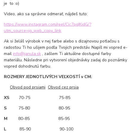
je to :o)
Video, ako sa správne odmerať, nájdeš tuto:
https://www.instagram.com/reel/Cic7pqIKidG/?
utm_source=ig_web_copy_link
Ak si želáš výrobok v nej farbe alebo s dizajnovou potlačou s
radosťou Ti ho ušijem podľa Tvojich predstáv. Napíš mi vopred e-
mail
info@janula.sk
, zašlem Ti aktuálne dostupné farby
materiálu. Následne pri vytvorení objednávky zadaj do poznámky
vopred dohodnutú farbu.
ROZMERY JEDNOTLIVÝCH VEĽKOSTÍ v CM:
Obvod pod prsiami
Obvod cez prsia
XS
70-75 75-85
S
75-80 80-95
M
80-85 85-95
L
85-90 90-100