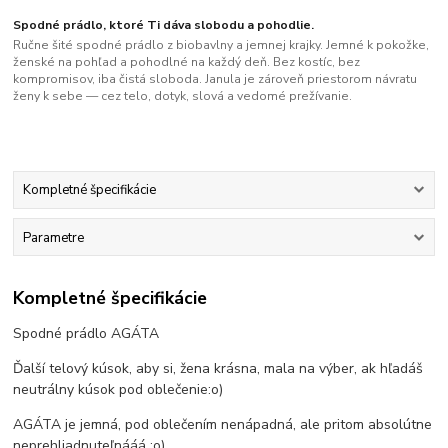
Spodné prádlo, ktoré Ti dáva slobodu a pohodlie.
Ručne šité spodné prádlo z biobavlny a jemnej krajky. Jemné k pokožke,
ženské na pohľad a pohodlné na každý deň. Bez kostíc, bez
kompromisov, iba čistá sloboda. Janula je zároveň priestorom návratu
ženy k sebe — cez telo, dotyk, slová a vedomé prežívanie.
Kompletné špecifikácie
Parametre
Kompletné špecifikácie
Spodné prádlo AGÁTA
Ďalší telový kúsok, aby si, žena krásna, mala na výber, ak hľadáš
neutrálny kúsok pod oblečenie:o)
AGÁTA je jemná, pod oblečením nenápadná, ale pritom absolútne
neprehliadnuteľnááá :o)