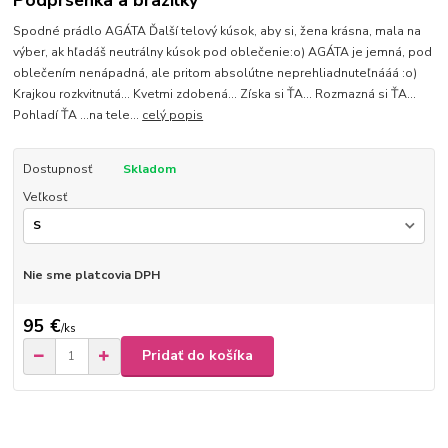
Podprsenka a brazilky
Spodné prádlo AGÁTA Ďalší telový kúsok, aby si, žena krásna, mala na
výber, ak hľadáš neutrálny kúsok pod oblečenie:o) AGÁTA je jemná, pod
oblečením nenápadná, ale pritom absolútne neprehliadnuteľnááá :o)
Krajkou rozkvitnutá... Kvetmi zdobená... Získa si ŤA... Rozmazná si ŤA...
Pohladí ŤA ...na tele...
celý popis
Dostupnosť
Skladom
Veľkosť
Nie sme platcovia DPH
95 €
/
ks
Pridať do košíka