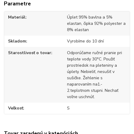
Parametre
Materiál
Úplet 95% bavlna a 5%
elastan, čipka 92% polyester a
8% elastan
Skladom
Vyrobíme do 10 dní
Starostlivosť o tovar
Odporúčame ručné pranie pri
teplote vody 30°C. Použiť
prostriedok na pleteniny a
úplety. Nebieliť, nesušiť v
sušičke. Žehlenie s
naparovaním na1.-
2.teplotnom stupni. Nechať
voľne uschnúť.
Veľkosť
S
Tovar zaradený v kategóriách