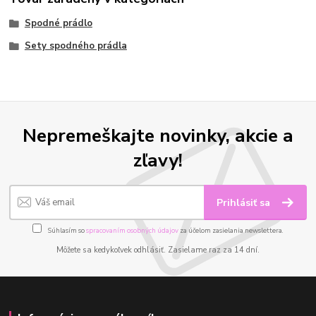
Spodné prádlo
Sety spodného prádla
Nepremeškajte novinky, akcie a
zľavy!
Prihlásiť sa
Súhlasím so
spracovaním osobných údajov
za účelom zasielania newslettera.
Môžete sa kedykoľvek odhlásiť. Zasielame raz za 14 dní.