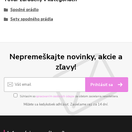
Spodné prádlo
Sety spodného prádla
Nepremeškajte novinky, akcie a
zľavy!
Prihlásiť sa
Súhlasím so
spracovaním osobných údajov
za účelom zasielania newslettera.
Môžete sa kedykoľvek odhlásiť. Zasielame raz za 14 dní.