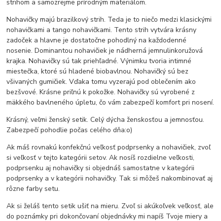
strihom a samozrejme prírodným materiálom.
Nohavičky majú brazilkový strih. Teda je to niečo medzi klasickými
nohavičkami a tango nohavičkami. Tento strih vytvára krásny
zadoček a hlavne je dostatočne pohodlný na každodenné
nosenie. Dominantou nohavičiek je nádherná jemnulinkoružová
krajka. Nohavičky sú tak priehľadné. Výnimku tvoria intimné
miestečka, ktoré sú hladené biobavlnou. Nohavičký sú bez
všivaných gumičiek. Vďaka tomu vyzerajú pod oblečením ako
bezšvové. Krásne priľnú k pokožke. Nohavičky sú vyrobené z
mäkkého bavlneného úpletu, čo vám zabezpečí komfort pri nosení.
Krásný, veľmi ženský setik. Celý dýcha ženskosťou a jemnosťou.
Zabezpečí pohodlie počas celého dňa:o)
Ak máš rovnakú konfekčnú veľkosť podprsenky a nohavičiek, zvoľ
si veľkosť v tejto kategórii setov. Ak nosíš rozdielne veľkosti,
podprsenku aj nohavičky si objednáš samostatne v kategórii
podprsenky a v kategórii nohavičky. Tak si môžeš nakombinovať aj
rôzne farby setu.
Ak si želáš tento setik ušiť na mieru. Zvoľ si akúkoľvek veľkosť, ale
do poznámky pri dokončovaní objednávky mi napíš Tvoje miery a