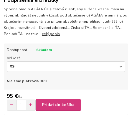
Podprsenka a brazilky
Spodné prádlo AGÁTA Ďalší telový kúsok, aby si, žena krásna, mala na
výber, ak hľadáš neutrálny kúsok pod oblečenie:o) AGÁTA je jemná, pod
oblečením nenápadná, ale pritom absolútne neprehliadnuteľnááá :o)
Krajkou rozkvitnutá... Kvetmi zdobená... Získa si ŤA... Rozmazná si ŤA...
Pohladí ŤA ...na tele...
celý popis
Dostupnosť
Skladom
Veľkosť
Nie sme platcovia DPH
95 €
/
ks
Pridať do košíka