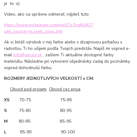
je to :o)
Video, ako sa správne odmerať, nájdeš tuto:
https://www.instagram.com/reel/Cic7pqIKidG/?
utm_source=ig_web_copy_link
Ak si želáš výrobok v nej farbe alebo s dizajnovou potlačou s
radosťou Ti ho ušijem podľa Tvojich predstáv. Napíš mi vopred e-
mail
info@janula.sk
, zašlem Ti aktuálne dostupné farby
materiálu. Následne pri vytvorení objednávky zadaj do poznámky
vopred dohodnutú farbu.
ROZMERY JEDNOTLIVÝCH VEĽKOSTÍ v CM:
Obvod pod prsiami
Obvod cez prsia
XS
70-75 75-85
S
75-80 80-95
M
80-85 85-95
L
85-90 90-100