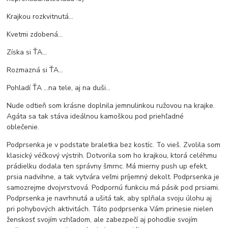
Krajkou rozkvitnutá...
Kvetmi zdobená...
Získa si ŤA...
Rozmazná si ŤA...
Pohladí ŤA ...na tele, aj na duši...
Nude odtieň som krásne doplnila jemnulinkou ružovou na krajke.
Agáta sa tak stáva ideálnou kamoškou pod priehľadné
oblečenie.
Podprsenka je v podstate braletka bez kostíc. To vieš. Zvolila som
klasický véčkový výstrih. Dotvorila som ho krajkou, ktorá celéhmu
prádielku dodala ten správny šmrnc. Má mierny push up efekt,
prsia nadvihne, a tak vytvára veľmi príjemný dekolt. Podprsenka je
samozrejme dvojvrstvová. Podpornú funkciu má pásik pod prsiami.
Podprsenka je navrhnutá a ušitá tak, aby splňala svoju úlohu aj
pri pohybových aktivitách. Táto podprsenka Vám prinesie nielen
ženskosť svojím vzhľadom, ale zabezpečí aj pohodlie svojím