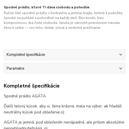
Spodné prádlo, ktoré Ti dáva slobodu a pohodlie.
Ručne šité spodné prádlo z biobavlny a jemnej krajky. Jemné k pokožke,
ženské na pohľad a pohodlné na každý deň. Bez kostíc, bez
kompromisov, iba čistá sloboda. Janula je zároveň priestorom návratu
ženy k sebe — cez telo, dotyk, slová a vedomé prežívanie.
Kompletné špecifikácie
Parametre
Kompletné špecifikácie
Spodné prádlo AGÁTA
Ďalší telový kúsok, aby si, žena krásna, mala na výber, ak hľadáš
neutrálny kúsok pod oblečenie:o)
AGÁTA je jemná, pod oblečením nenápadná, ale pritom absolútne
neprehliadnuteľnááá :o)