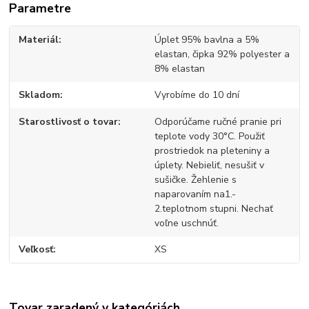
Parametre
Materiál
Úplet 95% bavlna a 5%
elastan, čipka 92% polyester a
8% elastan
Skladom
Vyrobíme do 10 dní
Starostlivosť o tovar
Odporúčame ručné pranie pri
teplote vody 30°C. Použiť
prostriedok na pleteniny a
úplety. Nebieliť, nesušiť v
sušičke. Žehlenie s
naparovaním na1.-
2.teplotnom stupni. Nechať
voľne uschnúť.
Veľkosť
XS
Tovar zaradený v kategóriách