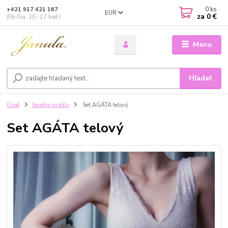
0
ks
+421 917 421 167
EUR
za
0 €
(Po-Pia, 10 -17 hod.)
Menu
Hľadať
Úvod
Spodné prádlo
Set AGÁTA telový
Set AGÁTA telový