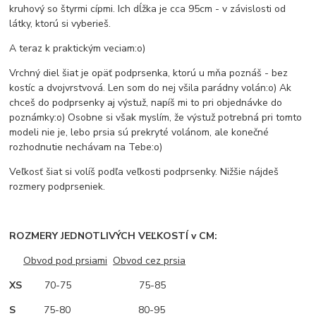
kruhový so štyrmi cípmi. Ich dĺžka je cca 95cm - v závislosti od
látky, ktorú si vyberieš.
A teraz k praktickým veciam:o)
Vrchný diel šiat je opäť podprsenka, ktorú u mňa poznáš - bez
kostíc a dvojvrstvová. Len som do nej všila parádny volán:o) Ak
chceš do podprsenky aj výstuž, napíš mi to pri objednávke do
poznámky:o) Osobne si však myslím, že výstuž potrebná pri tomto
modeli nie je, lebo prsia sú prekryté volánom, ale konečné
rozhodnutie nechávam na Tebe:o)
Veľkosť šiat si volíš podľa veľkosti podprsenky. Nižšie nájdeš
rozmery podprseniek.
ROZMERY JEDNOTLIVÝCH VEĽKOSTÍ v CM:
Obvod pod prsiami
Obvod cez prsia
XS
70-75 75-85
S
75-80 80-95