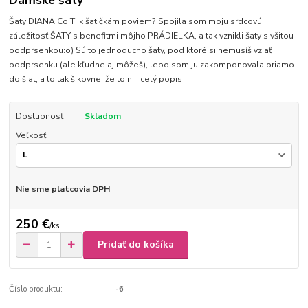
Dámske šaty
Šaty DIANA Co Ti k šatičkám poviem? Spojila som moju srdcovú
záležitosť ŠATY s benefitmi môjho PRÁDIELKA, a tak vznikli šaty s všitou
podprsenkou:o) Sú to jednoducho šaty, pod ktoré si nemusíš vziať
podprsenku (ale kľudne aj môžeš), lebo som ju zakomponovala priamo
do šiat, a to tak šikovne, že to n...
celý popis
Dostupnosť
Skladom
Veľkosť
Nie sme platcovia DPH
250 €
/
ks
Pridať do košíka
Číslo produktu:
-6