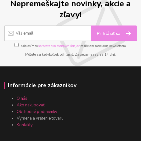
Nepremeškajte novinky, akcie a
zľavy!
Prihlásiť sa
Súhlasím so
spracovaním osobných údajov
za účelom zasielania newslettera.
Môžete sa kedykoľvek odhlásiť. Zasielame raz za 14 dní.
Informácie pre zákazníkov
O nás
Ako nakupovať
Obchodné podmienky
Výmena a vrátenie tovaru
Kontakty