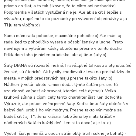
priamo do šiat, a to tak šikovne, že to nikto ani nezbadá:o)
Podprsenka v šatách vystužená nie je. Ale ak sa cítiš lepšie s
výstužou, napíš mi to do poznámky pri vytvorení objednávky a ja
Ti ju tam vložím :o)
Sama mám rada pohodlie, maximálne pohodlie:o) Ale mám aj
rada, keď to pohodlíčko vyzerá a pôsobí žensky a ladne. Preto
navrhujem a vytváram kúsky oblečenia presne v tomto duchu.
Príkladom toho je nielen prádielko, ale aj tieto šaty:o)
Šaty DIANA sú rozviaté, nežné, hravé...plné ľahkosti a plynutia. Sú
ženské, sú éterické. Ak by víly chodievali z lesa na prechádzky do
mesta, v mojich predstavách majú presne takéto šaty :o)
Nádherný volán okolo ramien dodal týmto šatám presne tú
vzdušnosť, voľnosť až hravosť, ktorými celé dýchajú. Veľká
kruhová súkňa s cípmi celý tento charakter šiat len dotvorila.
Výrazné, ale pritom veľmi jemné šaty. Keď si tieto šaty oblečieš v
bežný deň, urobiš ho výnimočným. Presne takto výnimočne sa
budeš cítiť aj TY, žena krásna...lebo žena by mala kráčať v
nádherných šatách každý deň...len si to dovoľ a je to :o)
Výstrih šiat je menší, z oboch strán oblý. Strih sukne je bohatý -