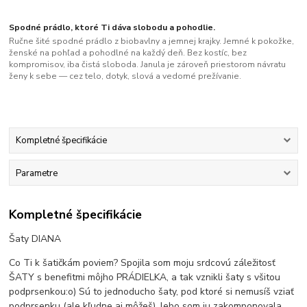
Spodné prádlo, ktoré Ti dáva slobodu a pohodlie.
Ručne šité spodné prádlo z biobavlny a jemnej krajky. Jemné k pokožke,
ženské na pohľad a pohodlné na každý deň. Bez kostíc, bez
kompromisov, iba čistá sloboda. Janula je zároveň priestorom návratu
ženy k sebe — cez telo, dotyk, slová a vedomé prežívanie.
Kompletné špecifikácie
Parametre
Kompletné špecifikácie
Šaty DIANA
Co Ti k šatičkám poviem? Spojila som moju srdcovú záležitosť
ŠATY s benefitmi môjho PRÁDIELKA, a tak vznikli šaty s všitou
podprsenkou:o) Sú to jednoducho šaty, pod ktoré si nemusíš vziať
podprsenku (ale kľudne aj môžeš), lebo som ju zakomponovala