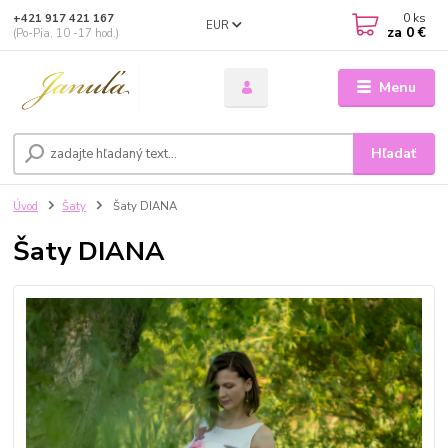
0
ks
+421 917 421 167
EUR
za
0 €
(Po-Pia, 10 -17 hod.)
Menu
Hľadať
Úvod
Šaty
Šaty DIANA
Šaty DIANA