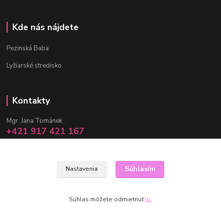
Kde nás nájdete
Pezinská Baba
Lyžiarské stredisko
Kontakty
Mgr. Jana Tománek
+421 917 421 167
(Po-Pia, 10 -17 hod.)
info@janula.sk
Súhlasím
Nastavenia
Súhlas môžete odmietnuť
tu
.