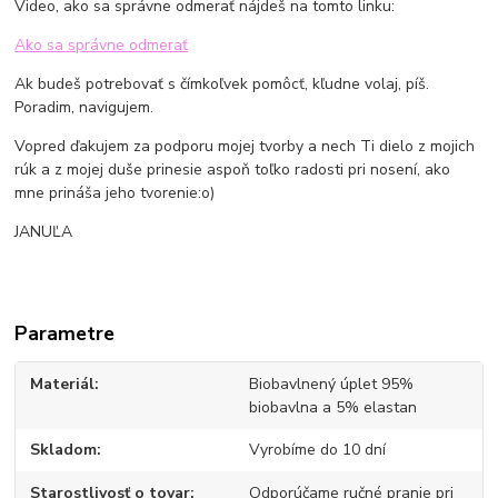
Video, ako sa správne odmerať nájdeš na tomto linku:
Ako sa správne odmerať
Ak budeš potrebovať s čímkoľvek pomôcť, kľudne volaj, píš.
Poradim, navigujem.
Vopred ďakujem za podporu mojej tvorby a nech Ti dielo z mojich
rúk a z mojej duše prinesie aspoň toľko radosti pri nosení, ako
mne prináša jeho tvorenie:o)
JANUĽA
Parametre
Materiál
Biobavlnený úplet 95%
biobavlna a 5% elastan
Skladom
Vyrobíme do 10 dní
Starostlivosť o tovar
Odporúčame ručné pranie pri