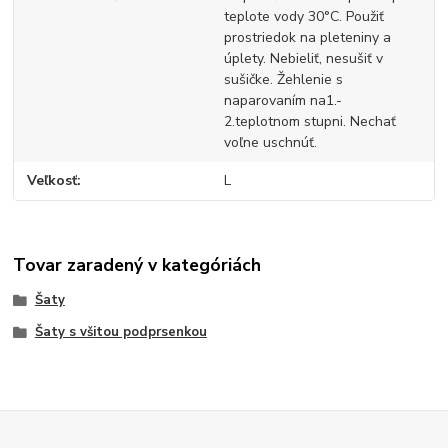
teplote vody 30°C. Použiť
prostriedok na pleteniny a
úplety. Nebieliť, nesušiť v
sušičke. Žehlenie s
naparovaním na1.-
2.teplotnom stupni. Nechať
voľne uschnúť.
Veľkosť
L
Tovar zaradený v kategóriách
Šaty
Šaty s všitou podprsenkou