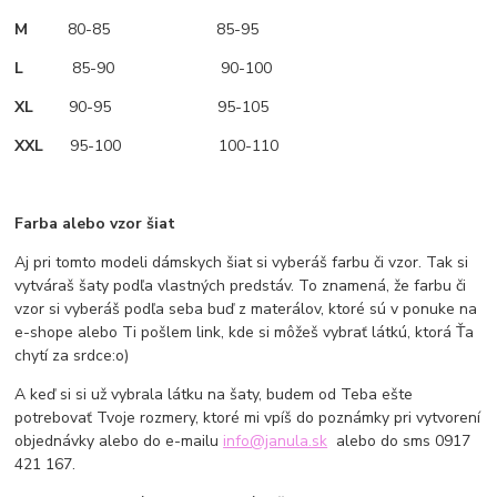
M
80-85 85-95
L
85-90 90-100
XL
90-95 95-105
XXL
95-100 100-110
Farba alebo vzor šiat
Aj pri tomto modeli dámskych šiat si vyberáš farbu či vzor. Tak si
vytváraš šaty podľa vlastných predstáv. To znamená, že farbu či
vzor si vyberáš podľa seba buď z materálov, ktoré sú v ponuke na
e-shope alebo Ti pošlem link, kde si môžeš vybrať látkú, ktorá Ťa
chytí za srdce:o)
A keď si si už vybrala látku na šaty, budem od Teba ešte
potrebovať Tvoje rozmery, ktoré mi vpíš do poznámky pri vytvorení
objednávky alebo do e-mailu
info@janula.sk
alebo do sms 0917
421 167.