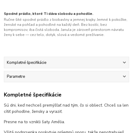
Spodné prádlo, ktoré Ti dáva slobodu a pohodlie.
Ručne šité spodné prádlo z biobavlny a jemnej krajky. Jemné k pokožke,
ženské na pohľad a pohodlné na každý deň. Bez kostíc, bez
kompromisov, iba čistá sloboda. Janula je zároveň priestorom návratu
ženy k sebe — cez telo, dotyk, slová a vedomé prežívanie.
Kompletné špecifikácie
Parametre
Kompletné špecifikácie
Sú dni, keď nechceš premýšľať nad tým, čo si obliecť. Chceš sa len
cítiť pohodlne, žensky a vyraziť.
Presne na to vznikli šaty Amélia.
Všitá podprsenka poskytuje príjemnú oporu, takže nepotrebuješ