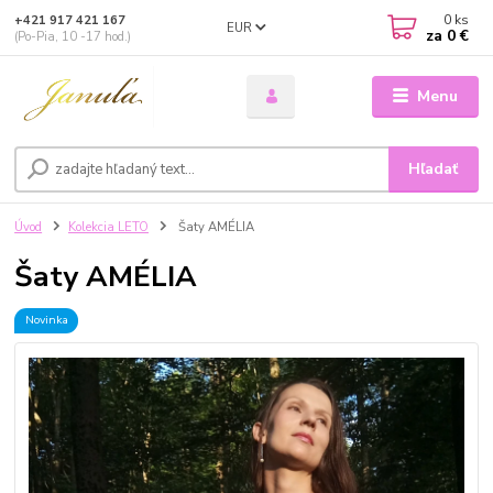
0
ks
+421 917 421 167
EUR
za
0 €
(Po-Pia, 10 -17 hod.)
Menu
Hľadať
Úvod
Kolekcia LETO
Šaty AMÉLIA
Šaty AMÉLIA
Novinka