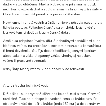
ďalšiu vrstvu oblečenia. Mäkká biobavlna je príjemná na dotyk,
necháva pokožku dýchať a spolu s jemným strihom vytvára šaty, v
ktorých sa budeš cítiť prirodzene počas celého dňa.
Nový jemne hranatý výstrih a širšie ramienka pôsobia elegantne a
lichotia postave. Polkruhová sukňa sa pri chôdzi krásne vlní a
krajkový lem jej dodáva krásny ženský detail.
Amélia sa prispôsobí tvojmu dňu. S pohodlnými sandálkami bude
ideálnou voľbou na prechádzku mestom, stretnutie s kamarátkou
či letnú dovolenku. Stačí ju doplniť lodičkami, jemnými šperkami
alebo sakom a získa elegantný vzhľad vhodný aj na oslavu,
večeru či pracovné stretnutie.
Jedny šaty. Menej vrstiev. Viac slobody. Viac ženskosti.
A teraz trochu technické veci.
Dĺžka šiat - sú na výber 3 dĺžky: pod kolená, midi a maxi. Ceny sú
rozdielné. Tuto na e-shope je uvedená cena za krátke šaty. Pri
objednávke vlož do košíka krátke (teda 150 eur ) a do poznámky