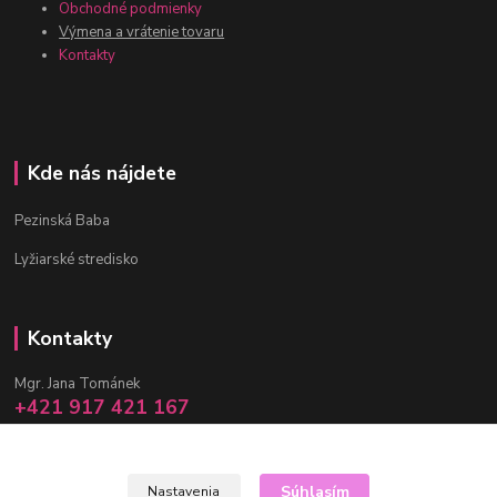
Obchodné podmienky
Výmena a vrátenie tovaru
Kontakty
Kde nás nájdete
Pezinská Baba
Lyžiarské stredisko
Kontakty
Mgr. Jana Tománek
+421 917 421 167
(Po-Pia, 10 -17 hod.)
info@janula.sk
Súhlasím
Nastavenia