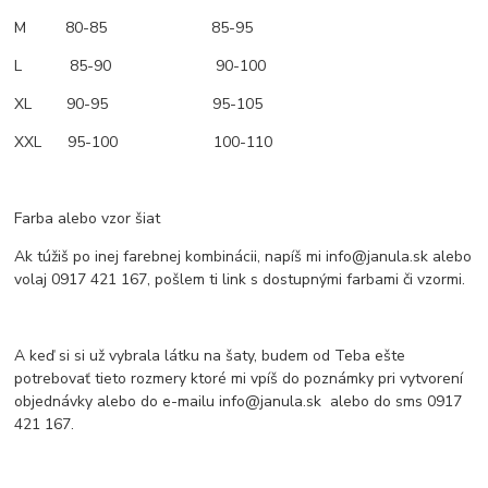
M 80-85 85-95
L 85-90 90-100
XL 90-95 95-105
XXL 95-100 100-110
Farba alebo vzor šiat
Ak túžiš po inej farebnej kombinácii, napíš mi info@janula.sk alebo
volaj 0917 421 167, pošlem ti link s dostupnými farbami či vzormi.
A keď si si už vybrala látku na šaty, budem od Teba ešte
potrebovať tieto rozmery ktoré mi vpíš do poznámky pri vytvorení
objednávky alebo do e-mailu info@janula.sk alebo do sms 0917
421 167.