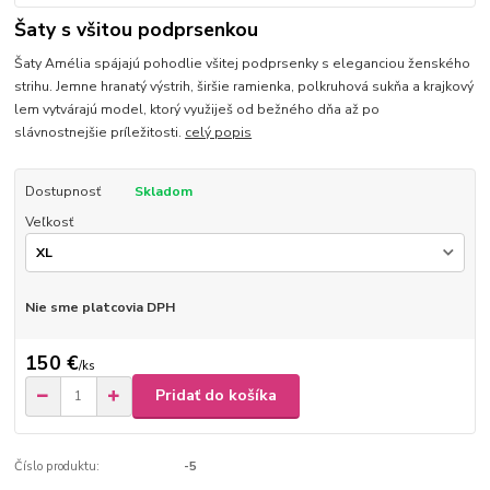
Šaty s všitou podprsenkou
Šaty Amélia spájajú pohodlie všitej podprsenky s eleganciou ženského
strihu. Jemne hranatý výstrih, širšie ramienka, polkruhová sukňa a krajkový
lem vytvárajú model, ktorý využiješ od bežného dňa až po
slávnostnejšie príležitosti.
celý popis
Dostupnosť
Skladom
Veľkosť
Nie sme platcovia DPH
150 €
/
ks
Pridať do košíka
Číslo produktu:
-5