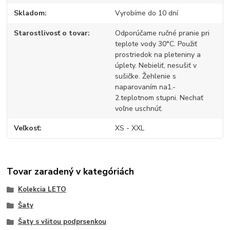
Skladom
Vyrobíme do 10 dní
Starostlivosť o tovar
Odporúčame ručné pranie pri
teplote vody 30°C. Použiť
prostriedok na pleteniny a
úplety. Nebieliť, nesušiť v
sušičke. Žehlenie s
naparovaním na1.-
2.teplotnom stupni. Nechať
voľne uschnúť.
Veľkosť
XS - XXL
Tovar zaradený v kategóriách
Kolekcia LETO
Šaty
Šaty s všitou podprsenkou