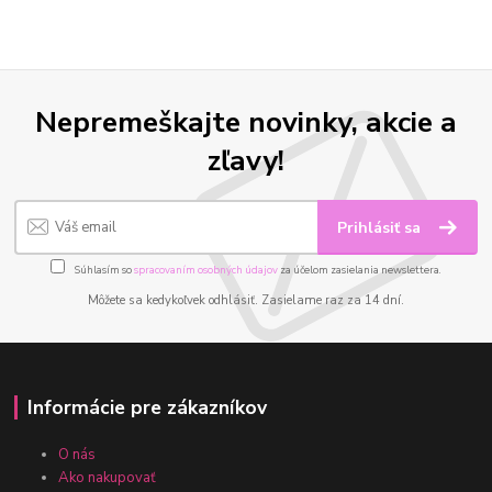
Nepremeškajte novinky, akcie a
zľavy!
Prihlásiť sa
Súhlasím so
spracovaním osobných údajov
za účelom zasielania newslettera.
Môžete sa kedykoľvek odhlásiť. Zasielame raz za 14 dní.
Informácie pre zákazníkov
O nás
Ako nakupovať