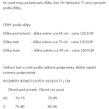
mi uveď tvoju požadovanú dĺžku šiat. Pri fakturácii Ti cenu opravím
podľa dĺžky.
CENY podľa dĺžky:
Dĺžka pod kolená - dĺžka sukne cca 65 cm - cena 150 EUR
Dĺžka midi - dĺžka sukne cca 75 cm - cena 170 EUR
Dĺžka maxi - dĺžka sukne cca 95 cm - cena 190 EUR
Veľkosť šiat si volíš podľa veľkosti podprsenky. Nižšie nájdeš
rozmery podprseniek.
ROZMERY JEDNOTLIVÝCH VEĽKOSTÍ v CM:
Obvod pod prsiami Obvod cez prsia
XS 70-75 75-85
S 75-80 80-95