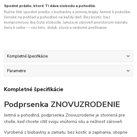
Spodné prádlo, ktoré Ti dáva slobodu a pohodlie.
Ručne šité spodné prádlo z biobavlny a jemnej krajky. Jemné k pokožke,
ženské na pohľad a pohodlné na každý deň. Bez kostíc, bez
kompromisov, iba čistá sloboda. Janula je zároveň priestorom návratu
ženy k sebe — cez telo, dotyk, slová a vedomé prežívanie.
Kompletné špecifikácie
Parametre
Kompletné špecifikácie
Podprsenka ZNOVUZRODENIE
Jemná a pohodlná, podprsenka Znovuzrodenie je stvorená pre
chvíle, keď chcete cítiť svoju vnútornú silu a nežnosť zároveň.
Vyrobená z biobavlny a zamatu, bez kostíc a zapínania, obopne