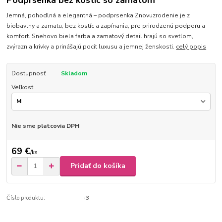
Podprsenka bez kostíc so zamatom
Jemná, pohodlná a elegantná – podprsenka Znovuzrodenie je z
biobavlny a zamatu, bez kostíc a zapínania, pre prirodzenú podporu a
komfort. Snehovo biela farba a zamatový detail hrajú so svetlom,
zvýraznia krivky a prinášajú pocit luxusu a jemnej ženskosti.
celý popis
Dostupnosť
Skladom
Veľkosť
Nie sme platcovia DPH
69 €
/
ks
Pridať do košíka
Číslo produktu:
-3