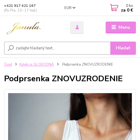
0
ks
+421 917 421 167
EUR
za
0 €
(Po-Pia, 10 -17 hod.)
Menu
Hľadať
Úvod
Kolekcia SLOBODNÁ
Podprsenka ZNOVUZRODENIE
Podprsenka ZNOVUZRODENIE