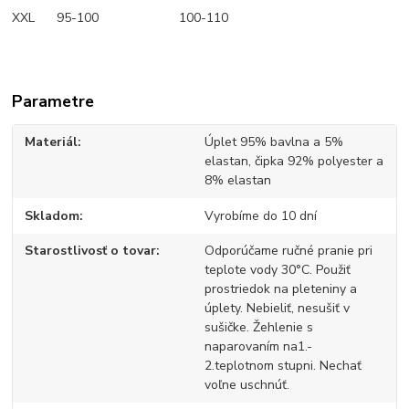
XXL 95-100 100-110
Parametre
Materiál
Úplet 95% bavlna a 5%
elastan, čipka 92% polyester a
8% elastan
Skladom
Vyrobíme do 10 dní
Starostlivosť o tovar
Odporúčame ručné pranie pri
teplote vody 30°C. Použiť
prostriedok na pleteniny a
úplety. Nebieliť, nesušiť v
sušičke. Žehlenie s
naparovaním na1.-
2.teplotnom stupni. Nechať
voľne uschnúť.