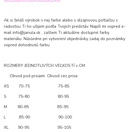
Ak si želáš výrobok v nej farbe alebo s dizajnovou potlačou s
radosťou Ti ho ušijem podľa Tvojich predstáv. Napíš mi vopred e-
mail info@janula.sk , zašlem Ti aktuálne dostupné farby
materiálu. Následne pri vytvorení objednávky zadaj do poznámky
vopred dohodnutú farbu.
ROZMERY JEDNOTLIVÝCH VEĽKOSTÍ v CM:
Obvod pod prsiami Obvod cez prsia
XS 70-75 75-85
S 75-80 80-95
M 80-85 85-95
L 85-90 90-100
XL 90-95 95-105