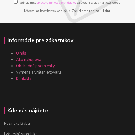
Súhlasím so
spracovaním osobných údajov
za účelom zasielania newslettera.
Môžete sa kedykoľvek odhlásiť. Zasielame raz za 14 dní.
Informácie pre zákazníkov
O nás
Ako nakupovať
Obchodné podmienky
Výmena a vrátenie tovaru
Kontakty
Kde nás nájdete
Pezinská Baba
Lyžiarské stredisko