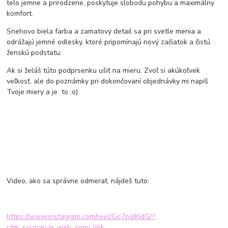
telo jemne a prirodzene, poskytuje slobodu pohybu a maximálny
komfort.
Snehovo biela farba a zamatový detail sa pri svetle menia a
odrážajú jemné odlesky, ktoré pripomínajú nový začiatok a čistú
ženskú podstatu.
Ak si želáš túto podprsenku ušiť na mieru. Zvoľ si akúkoľvek
veľkosť, ale do poznámky pri dokončovaní objednávky mi napíš
Tvoje miery a je to :o)
Video, ako sa správne odmerať, nájdeš tuto:
https://www.instagram.com/reel/Cic7pqIKidG/?
utm_source=ig_web_copy_link