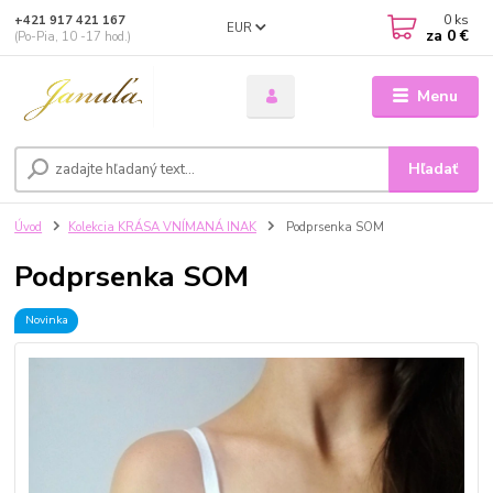
0
ks
+421 917 421 167
EUR
za
0 €
(Po-Pia, 10 -17 hod.)
Menu
Hľadať
Úvod
Kolekcia KRÁSA VNÍMANÁ INAK
Podprsenka SOM
Podprsenka SOM
Novinka