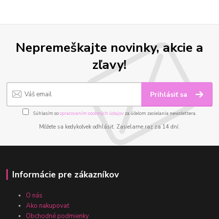
Nepremeškajte novinky, akcie a
zľavy!
Prihlásiť sa
Súhlasím so
spracovaním osobných údajov
za účelom zasielania newslettera.
Môžete sa kedykoľvek odhlásiť. Zasielame raz za 14 dní.
Informácie pre zákazníkov
O nás
Ako nakupovať
Obchodné podmienky