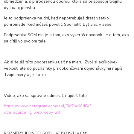
obmedzenia, s prirodzenou oporou, ktorá sa prispôsobí tvojmu
dychu aj pohybu.
Je to podprsenka na dni, keď nepotrebuješ držať všetko
pohromade. Keď môžeš povoliť. Spomaliť. Byť viac v sebe.
Podprsenka SOM nie je o tom, ako vyzeráš navonok. Je o tom, ako
sa cítiš vo svojom tele.
Ak si želáš túto podprsenku ušiť na mieru. Zvoľ si akúkoľvek
veľkosť, ale do poznámky pri dokončovaní objednávky mi napíš
Tvoje miery a je to :o)
Video, ako sa správne odmerať, nájdeš tuto:
https://www.instagram.com/reel/Cic7pqIKidG/?
utm_source=ig_web_copy_link
ROZMERY JEDNOTLIVÝCH VEĽKOSTÍ v CM: