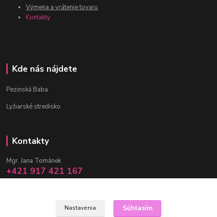
Výmena a vrátenie tovaru
Kontakty
Kde nás nájdete
Pezinská Baba
Lyžiarské stredisko
Kontakty
Mgr. Jana Tománek
+421 917 421 167
(Po-Pia, 10 -17 hod.)
info@janula.sk
Súhlasím
Nastavenia