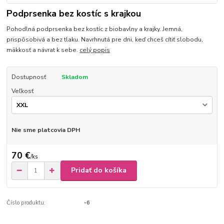
Podprsenka bez kostíc s krajkou
Pohodlná podprsenka bez kostíc z biobavlny a krajky. Jemná,
prispôsobivá a bez tlaku. Navrhnutá pre dni, keď chceš cítiť slobodu,
mäkkosť a návrat k sebe.
celý popis
Dostupnosť
Skladom
Veľkosť
Nie sme platcovia DPH
70 €
/
ks
Pridať do košíka
Číslo produktu:
-6