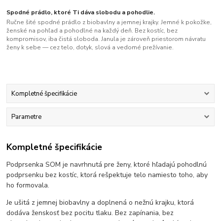
Spodné prádlo, ktoré Ti dáva slobodu a pohodlie.
Ručne šité spodné prádlo z biobavlny a jemnej krajky. Jemné k pokožke,
ženské na pohľad a pohodlné na každý deň. Bez kostíc, bez
kompromisov, iba čistá sloboda. Janula je zároveň priestorom návratu
ženy k sebe — cez telo, dotyk, slová a vedomé prežívanie.
Kompletné špecifikácie
Parametre
Kompletné špecifikácie
Podprsenka SOM je navrhnutá pre ženy, ktoré hľadajú pohodlnú
podprsenku bez kostíc, ktorá rešpektuje telo namiesto toho, aby
ho formovala.
Je ušitá z jemnej biobavlny a doplnená o nežnú krajku, ktorá
dodáva ženskosť bez pocitu tlaku. Bez zapínania, bez