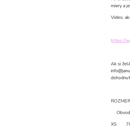
miery a je
Video, ak
https://
Ak si žel
info@janu
dohodnut
ROZMERY
Obvod po
XS 