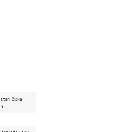
stan, čipka
an