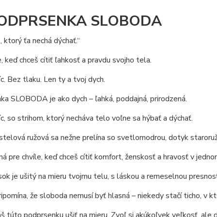
 PODPRSENKA SLOBODA
 ktorý ťa nechá dýchať.“
e, keď chceš cítiť ľahkosť a pravdu svojho tela.
c. Bez tlaku. Len ty a tvoj dych.
ka SLOBODA je ako dych – ľahká, poddajná, prirodzená.
c, so strihom, ktorý necháva telo voľne sa hýbať a dýchať.
telová ružová sa nežne prelína so svetlomodrou, dotyk staroruž
ná pre chvíle, keď chceš cítiť komfort, ženskosť a hravosť v jedno
ok je ušitý na mieru tvojmu telu, s láskou a remeselnou presnos
ripomína, že sloboda nemusí byť hlasná – niekedy stačí ticho, v 
áš túto podprsenku ušiť na mieru. Zvoľ si akúkoľvek veľkosť, al