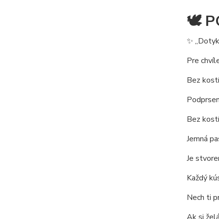
🕊️
✨ „Dotyk,
Pre chvíl
Bez kostí
Podprsen
Bez kostí
Jemná pas
Je stvore
Každý kús
Nech ti p
Ak si žel