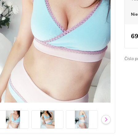
Nie
69
Číslo p