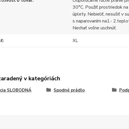
tlivosť o tovar
Odporúčame ručné pranie pr
30°C. Použiť prostriedok na
úplety. Nebieliť, nesušiť v s
s naparovaním na1.- 2.teplo
Nechať voľne uschnúť.
sť
XL
zaradený v kategóriách
kcia SLOBODNÁ
Spodné prádlo
Pod