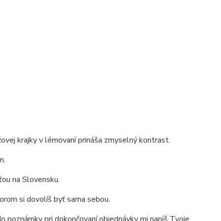
ovej krajky v lémovaní prináša zmyselný kontrast.
m.
ťou na Slovensku.
ktorom si dovolíš byť sama sebou.
e do poznámky pri dokončovaní objednávky mi napíš Tvoje