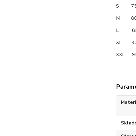
S 7
M 8
L 8
XL 
XXL 
Param
Materi
Sklad