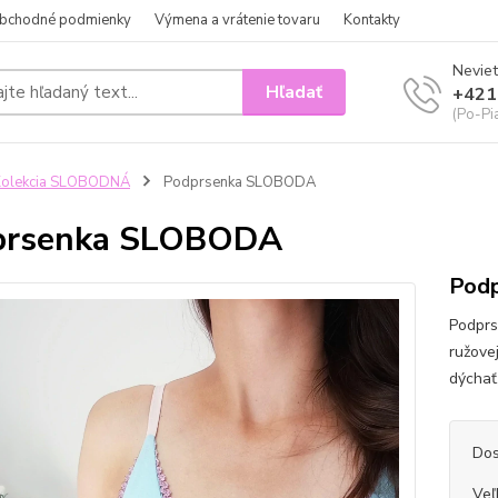
bchodné podmienky
Výmena a vrátenie tovaru
Kontakty
Neviet
Hľadať
+421
(Po-Pi
Kolekcia SLOBODNÁ
Podprsenka SLOBODA
prsenka SLOBODA
Podp
Podprs
ružovej
dýchať,
Dos
Veľ