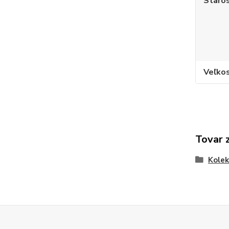
Staros
Veľko
Tovar 
Kole