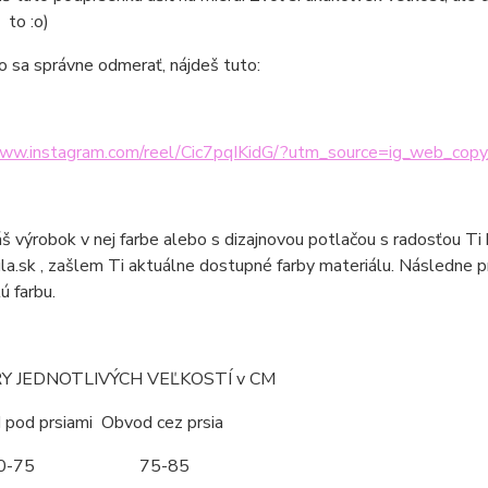
 to :o)
o sa správne odmerať, nájdeš tuto:
www.instagram.com/reel/Cic7pqIKidG/?utm_source=ig_web_copy
áš výrobok v nej farbe alebo s dizajnovou potlačou s radosťou Ti
la.sk , zašlem Ti aktuálne dostupné farby materiálu. Následne 
ú farbu.
 JEDNOTLIVÝCH VEĽKOSTÍ v CM
d prsiami Obvod cez prsia
70-75 75-85