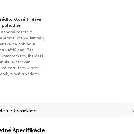
ádlo, ktoré Ti dáva
 pohodlie.
é spodné prádlo z
a jemnej krajky. Jemné k
ženské na pohľad a
na každý deň. Bez
z kompromisov, iba čistá
anula je zároveň
m návratu ženy k sebe —
dotyk, slová a vedomé
.
etné špecifikácie
tné špecifikácie