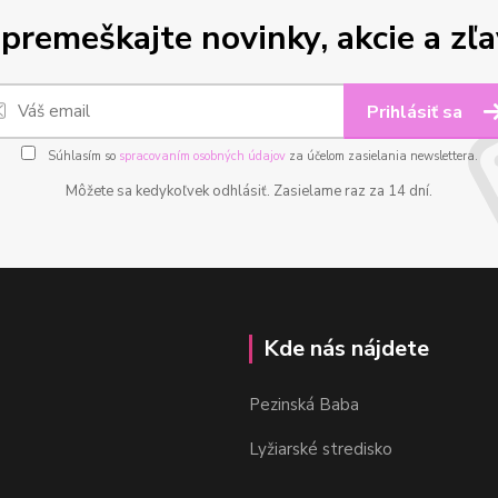
premeškajte novinky, akcie a zľa
Prihlásiť sa
Súhlasím so
spracovaním osobných údajov
za účelom zasielania newslettera.
Môžete sa kedykoľvek odhlásiť. Zasielame raz za 14 dní.
Kde nás nájdete
Pezinská Baba
Lyžiarské stredisko