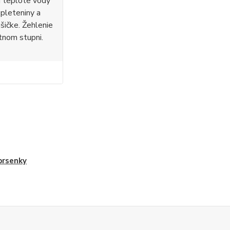
i teplote vody
 pleteniny a
ušičke. Žehlenie
tnom stupni.
prsenky