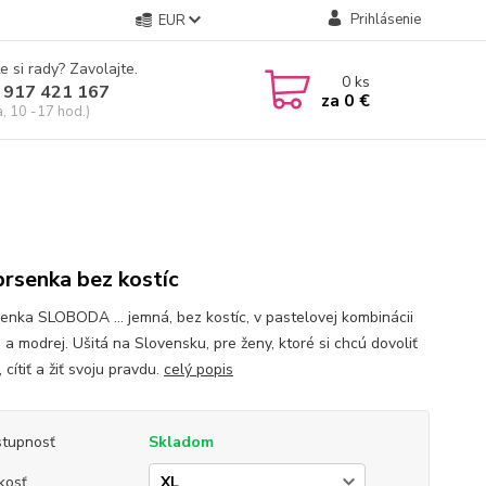
Prihlásenie
EUR
e si rady? Zavolajte.
0
ks
 917 421 167
za
0 €
a, 10 -17 hod.)
rsenka bez kostíc
enka SLOBODA ... jemná, bez kostíc, v pastelovej kombinácii
 a modrej. Ušitá na Slovensku, pre ženy, ktoré si chcú dovoliť
 cítiť a žiť svoju pravdu.
celý popis
tupnosť
Skladom
kosť