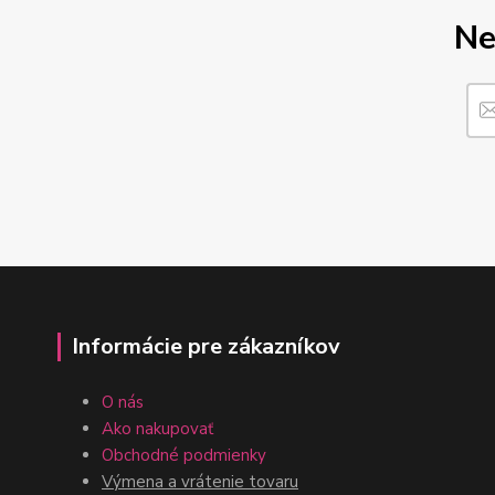
Ne
Informácie pre zákazníkov
O nás
Ako nakupovať
Obchodné podmienky
Výmena a vrátenie tovaru