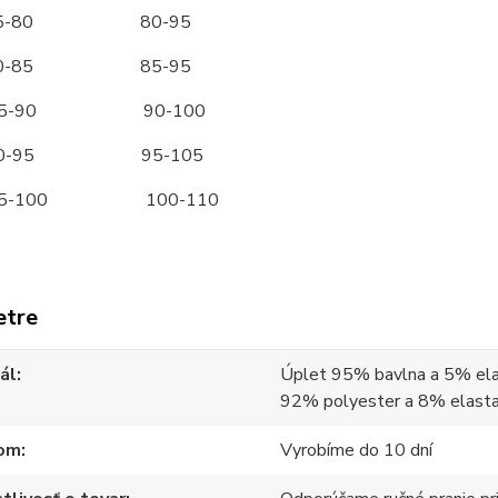
5-80 80-95
0-85 85-95
5-90 90-100
90-95 95-105
95-100 100-110
etre
ál
Úplet 95% bavlna a 5% ela
92% polyester a 8% elast
om
Vyrobíme do 10 dní