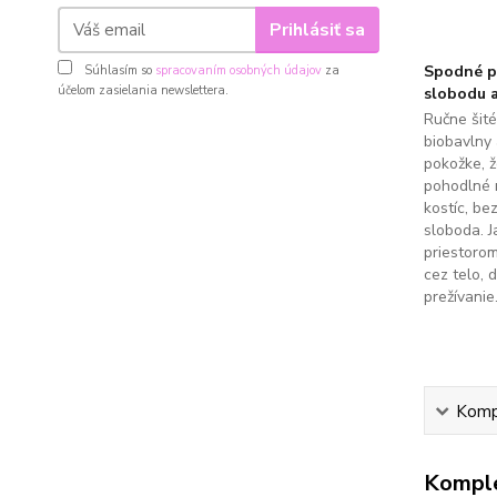
Prihlásiť sa
Spodné pr
Súhlasím so
spracovaním osobných údajov
za
účelom zasielania newslettera.
slobodu a
Ručne šit
biobavlny 
pokožke, 
pohodlné 
kostíc, be
sloboda. J
priestoro
cez telo, 
prežívanie
Kompl
Komple