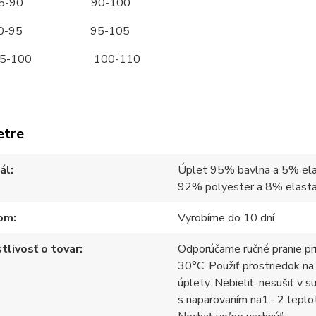
-90 90-100
-95 95-105
-100 100-110
etre
ál
Úplet 95% bavlna a 5% ela
92% polyester a 8% elast
om
Vyrobíme do 10 dní
tlivosť o tovar
Odporúčame ručné pranie pr
30°C. Použiť prostriedok na
úplety. Nebieliť, nesušiť v s
s naparovaním na1.- 2.teplo