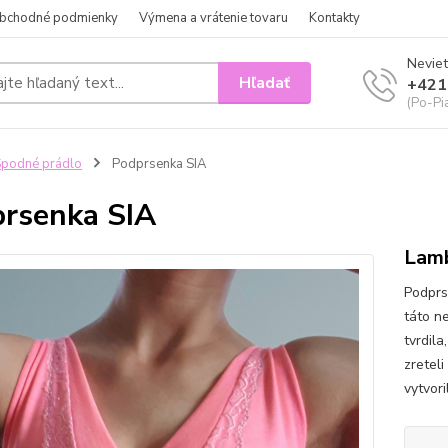
bchodné podmienky
Výmena a vrátenie tovaru
Kontakty
Neviet
Hľadať
+421
(Po-Pi
podné prádlo
Podprsenka SIA
rsenka SIA
Lamb
Podprs
táto n
tvrdila
zretel
vytvor