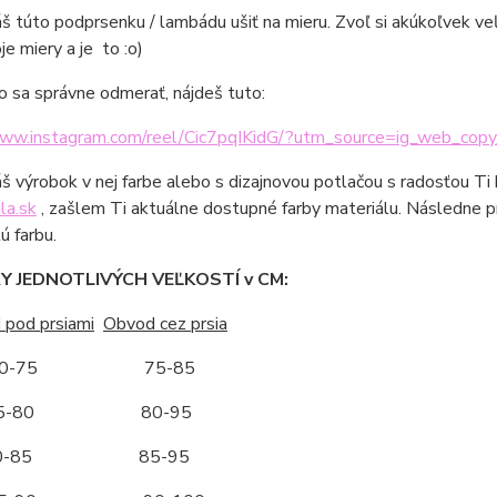
áš túto podprsenku / lambádu ušiť na mieru. Zvoľ si akúkoľvek v
je miery a je to :o)
o sa správne odmerať, nájdeš tuto:
www.instagram.com/reel/Cic7pqIKidG/?utm_source=ig_web_copy
áš výrobok v nej farbe alebo s dizajnovou potlačou s radosťou Ti
la.sk
, zašlem Ti aktuálne dostupné farby materiálu. Následne p
ú farbu.
 JEDNOTLIVÝCH VEĽKOSTÍ v CM:
 pod prsiami
Obvod cez prsia
-75 75-85
-80 80-95
-85 85-95