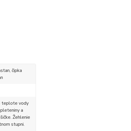
stan, čipka
an
i teplote vody
 pleteniny a
ušičke. Žehlenie
tnom stupni.