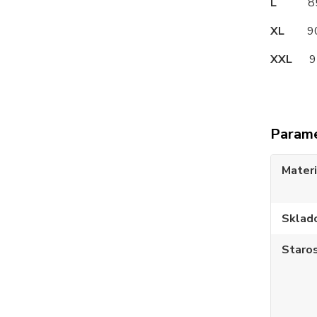
L
85
XL
90
XXL
95
Param
Materi
Sklad
Staros