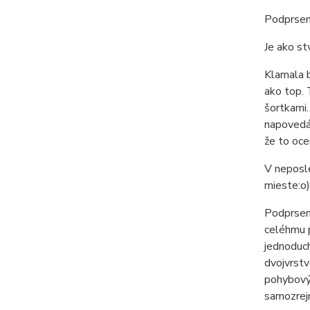
Podprsen
Je ako st
Klamala b
ako top. 
šortkami.
napovedá 
že to oce
V neposle
mieste:o)
Podprsenk
celéhmu p
jednoduch
dvojvrstv
pohybovýc
samozrej