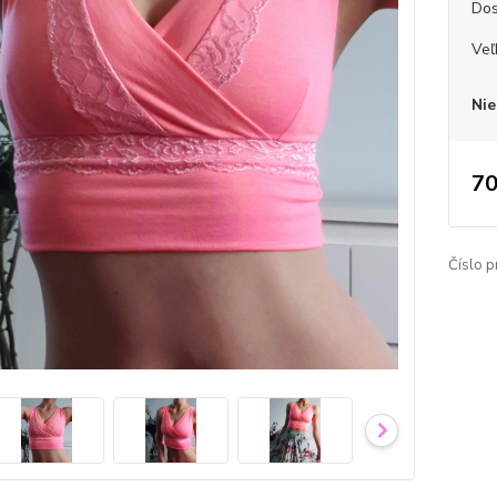
Dos
Veľ
Nie
70
Číslo p