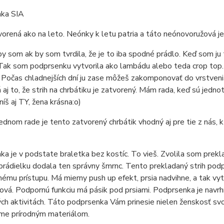
ka SIA
vorená ako na leto. Neónky k letu patria a táto neónovoružová je 
y som ak by som tvrdila, že je to iba spodné prádlo. Keď som ju t
Tak som podprsenku vytvorila ako lambádu alebo teda crop top.
 Počas chladnejších dní ju zase môžeš zakomponovať do vrstvenia
aj to, že strih na chrbátiku je zatvorený. Mám rada, keď sú jedno
níš aj TY, žena krásna:o)
dnom rade je tento zatvorený chrbátik vhodný aj pre tie z nás, 
a je v podstate braletka bez kostíc. To vieš. Zvolila som prekla
rádielku dodala ten správny šmrnc. Tento prekladaný strih podpr
ému prístupu. Má mierny push up efekt, prsia nadvihne, a tak v
ová. Podpornú funkciu má pásik pod prsiami. Podprsenka je navrhnu
h aktivitách. Táto podprsenka Vám prinesie nielen ženskosť svo
me prírodným materiálom.