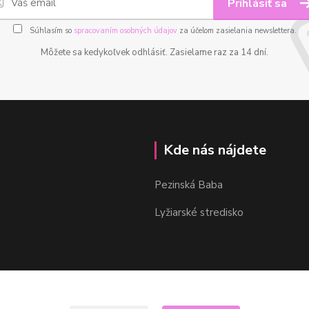
Prihlásiť sa
Súhlasím so
spracovaním osobných údajov
za účelom zasielania newslettera.
Môžete sa kedykoľvek odhlásiť. Zasielame raz za 14 dní.
Kde nás nájdete
Pezinská Baba
Lyžiarské stredisko