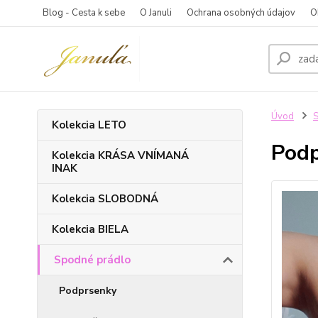
Blog - Cesta k sebe
O Januli
Ochrana osobných údajov
O
Úvod
S
Kolekcia LETO
Podp
Kolekcia KRÁSA VNÍMANÁ
INAK
Kolekcia SLOBODNÁ
Kolekcia BIELA
Spodné prádlo
Podprsenky