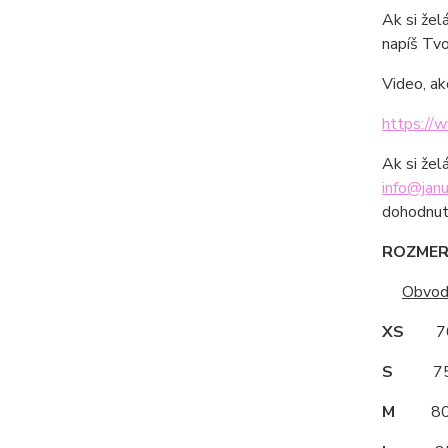
Ak si žel
napíš Tvo
Video, ak
https://
Ak si žel
info@janu
dohodnut
ROZMERY
Obvod
XS
70
S
75
M
80