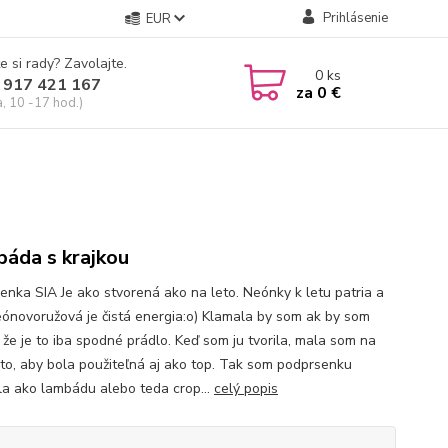
Prihlásenie
EUR
e si rady? Zavolajte.
0
ks
 917 421 167
za
0 €
a, 10 -17 hod.)
áda s krajkou
enka SIA Je ako stvorená ako na leto. Neónky k letu patria a
eónovoružová je čistá energia:o) Klamala by som ak by som
, že je to iba spodné prádlo. Keď som ju tvorila, mala som na
i to, aby bola použiteľná aj ako top. Tak som podprsenku
ila ako lambádu alebo teda crop...
celý popis