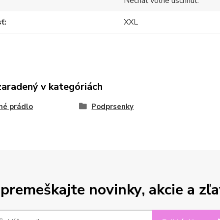
Nechať voľne uschnúť.
sť
XXL
zaradený v kategóriách
né prádlo
Podprsenky
premeškajte novinky, akcie a zľa