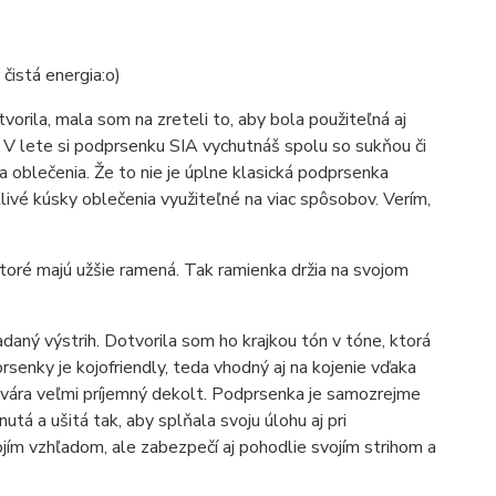
čistá energia:o)
vorila, mala som na zreteli to, aby bola použiteľná aj
 V lete si podprsenku SIA vychutnáš spolu so sukňou či
 oblečenia. Že to nie je úplne klasická podprsenka
tlivé kúsky oblečenia využiteľné na viac spôsobov. Verím,
ktoré majú užšie ramená. Tak ramienka držia na svojom
daný výstrih. Dotvorila som ho krajkou tón v tóne, ktorá
senky je kojofriendly, teda vhodný aj na kojenie vďaka
ytvára veľmi príjemný dekolt. Podprsenka je samozrejme
tá a ušitá tak, aby splňala svoju úlohu aj pri
jím vzhľadom, ale zabezpečí aj pohodlie svojím strihom a