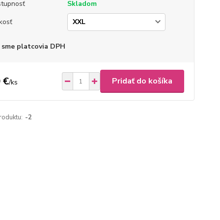
tupnosť
Skladom
kosť
 sme platcovia DPH
 €
Pridať do košíka
/
ks
roduktu:
-2