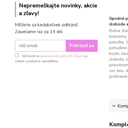
Nepremeškajte novinky, akcie
a zľavy!
Spodné pr
slobodu a
Môžete sa kedykoľvek odhlásiť.
Ručne šit
Zasielame raz za 14 dní.
biobavlny 
pokožke, 
Prihlásiť sa
pohodlné 
kostíc, be
Súhlasím so
spracovaním osobných údajov
za
sloboda. J
účelom zasielania newslettera.
priestoro
cez telo, 
prežívanie
Kompl
Komple