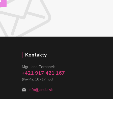
Kontakty
Mgr. Jana Tománek
+421 917 421 167
(Po-Pia, 10 -17 hod.)
info@janula.sk