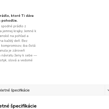
ádlo, ktoré Ti dáva
 pohodlie.
é spodné prádlo z
a jemnej krajky. Jemné k
ženské na pohľad a
na každý deň. Bez
z kompromisov, iba čistá
anula je zároveň
m návratu ženy k sebe —
dotyk, slová a vedomé
.
etné špecifikácie
tné špecifikácie