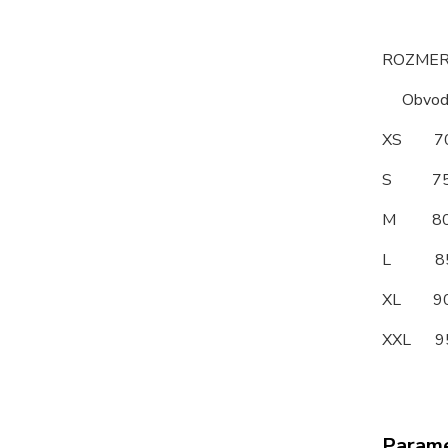
ROZMERY
Obvod po
XS 
S 7
M 8
L 8
XL 
XXL 
Param