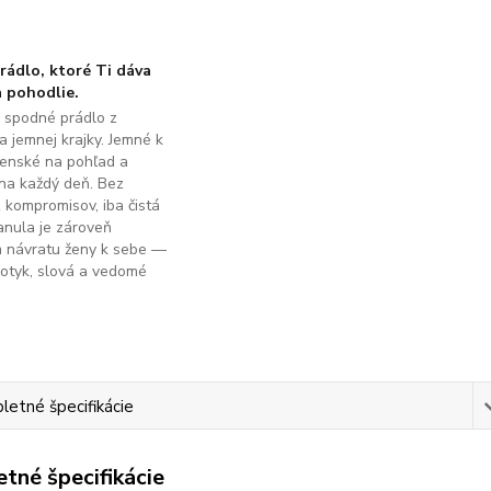
ádlo, ktoré Ti dáva
 pohodlie.
é spodné prádlo z
a jemnej krajky. Jemné k
ženské na pohľad a
na každý deň. Bez
z kompromisov, iba čistá
anula je zároveň
m návratu ženy k sebe —
dotyk, slová a vedomé
.
etné špecifikácie
tné špecifikácie