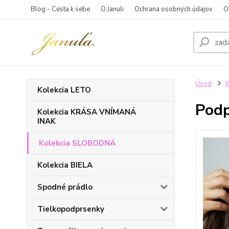
Blog - Cesta k sebe
O Januli
Ochrana osobných údajov
O
Úvod
Kolekcia LETO
Pod
Kolekcia KRÁSA VNÍMANÁ
INAK
Kolekcia SLOBODNÁ
Kolekcia BIELA
Spodné prádlo
Tielkopodprsenky