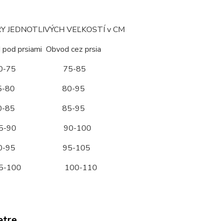
 JEDNOTLIVÝCH VEĽKOSTÍ v CM
d prsiami Obvod cez prsia
70-75 75-85
5-80 80-95
0-85 85-95
5-90 90-100
90-95 95-105
95-100 100-110
etre