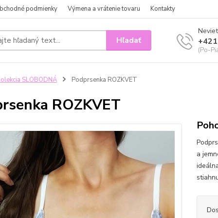
bchodné podmienky
Výmena a vrátenie tovaru
Kontakty
Neviet
Hľadať
+421
(Po-Pi
Kolekcia SLOBODNÁ
Podprsenka ROZKVET
prsenka ROZKVET
Poho
Podprs
a jemn
ideáln
stiahn
Dos