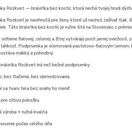
a Rozkvet — braletka bez kostíc, ktorá nechá tvojej hrudi dých
a Rozkvet je navrhnutá pre ženy, ktoré už nechcú zažívať tlak, š
ek. Táto braletka bez kostíc je ručne šitá na Slovensku z prémi
odtiene fialovej, zelenej a žltej vytvárajú pocit jarnej sviežosti, 
 ľahkosť. Podprsenka je olemovaná pastelovo-fialovým lemom, kto
zostáva mäkký a pohodlný.
braletka Rozkvet iná než bežné podprsenky:
c, bez tlačenia, bez obmedzovania
í sa tvaru tela bez snahy ho meniť
 pre citlivú pokožku
 výroba + ručná kvalita
 nosenie počas celého dňa