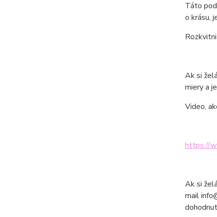
Táto podp
o krásu, 
Rozkvitni
Ak si žel
miery a je
Video, ak
https://
Ak si žel
mail info
dohodnutú