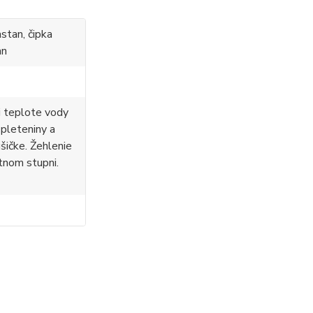
stan, čipka
an
i teplote vody
 pleteniny a
ušičke. Žehlenie
tnom stupni.