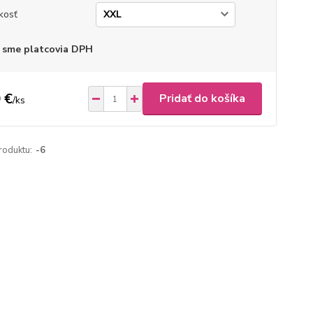
kosť
 sme platcovia DPH
 €
Pridať do košíka
/
ks
roduktu:
-6