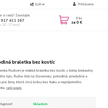
Prihlásenie
EUR
e si rady? Zavolajte.
0
ks
 917 421 167
za
0 €
a, 10 -17 hod.)
dlná braletka bez kostíc
enka Rozkvet je mäkká braletka bez kostíc z bielej biobavlny
ého tylu. Ručne šitá na Slovensku, pohodlná, priedušná a
a pre ženy, ktoré chcú krásu bez tlaku a nepríjemného
utia.
celý popis
tupnosť
Skladom