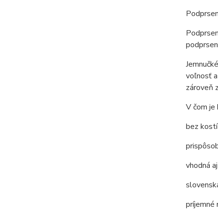
Podprsenk
Podprsenk
podprseni
Jemnučké 
voľnosť a
zároveň 
V čom je 
bez kostí
prispôsob
vhodná aj
slovenská
príjemné