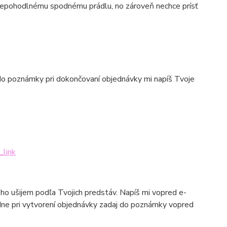
k nepohodlnému spodnému prádlu, no zároveň nechce prísť
e do poznámky pri dokončovaní objednávky mi napíš Tvoje
_link
 ho ušijem podľa Tvojich predstáv. Napíš mi vopred e-
edne pri vytvorení objednávky zadaj do poznámky vopred