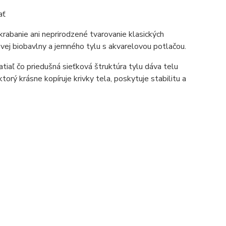
ať
krabanie ani neprirodzené tvarovanie klasických
ovej biobavlny a jemného tylu s akvarelovou potlačou.
zatiaľ čo priedušná sieťková štruktúra tylu dáva telu
rý krásne kopíruje krivky tela, poskytuje stabilitu a