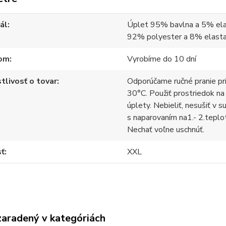
ál
Úplet 95% bavlna a 5% ela
92% polyester a 8% elast
om
Vyrobíme do 10 dní
tlivosť o tovar
Odporúčame ručné pranie pr
30°C. Použiť prostriedok na
úplety. Nebieliť, nesušiť v s
s naparovaním na1.- 2.teplo
Nechať voľne uschnúť.
sť
XXL
zaradený v kategóriách