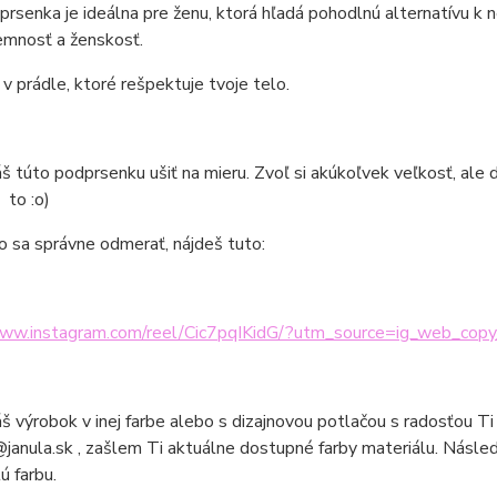
rsenka je ideálna pre ženu, ktorá hľadá pohodlnú alternatívu 
jemnosť a ženskosť.
 v prádle, ktoré rešpektuje tvoje telo.
áš túto podprsenku ušiť na mieru. Zvoľ si akúkoľvek veľkosť, al
 to :o)
o sa správne odmerať, nájdeš tuto:
www.instagram.com/reel/Cic7pqIKidG/?utm_source=ig_web_copy
áš výrobok v inej farbe alebo s dizajnovou potlačou s radosťou Ti
@janula.sk , zašlem Ti aktuálne dostupné farby materiálu. Násl
 farbu.