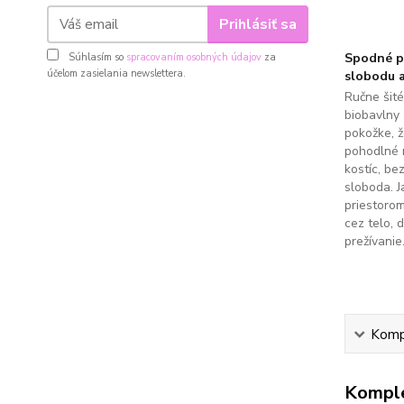
Prihlásiť sa
Spodné pr
Súhlasím so
spracovaním osobných údajov
za
účelom zasielania newslettera.
slobodu a
Ručne šit
biobavlny 
pokožke, 
pohodlné 
kostíc, be
sloboda. J
priestoro
cez telo, 
prežívanie
Kompl
Komple