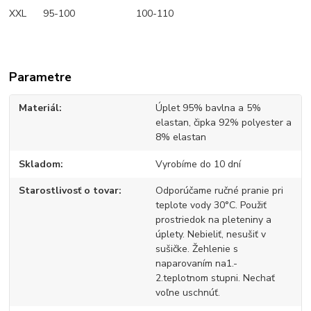
XXL 95-100 100-110
Parametre
Materiál
Úplet 95% bavlna a 5%
elastan, čipka 92% polyester a
8% elastan
Skladom
Vyrobíme do 10 dní
Starostlivosť o tovar
Odporúčame ručné pranie pri
teplote vody 30°C. Použiť
prostriedok na pleteniny a
úplety. Nebieliť, nesušiť v
sušičke. Žehlenie s
naparovaním na1.-
2.teplotnom stupni. Nechať
voľne uschnúť.