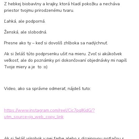
Z hebkej biobavlny a krajky, ktorá hladí pokožku a necháva
priestor tvojmu prirodzenému tvaru.
Ľahká, ale podporná.
Ženská, ale slobodná.
Presne ako ty – keď si dovolíš zhlboka sa nadýchnuť.
Ak si želáš túto podprsenku ušiť na mieru. Zvoľ si akúkoľvek
veľkosť, ale do poznámky pri dokončovaní objednávky mi napíš
Tvoje miery a je to :o)
Video, ako sa správne odmerať, nájdeš tuto:
https://www.instagram.com/reel/Cic7pqIKidG/?
utm_source=ig_web_copy_link
Ak si želáš výrobok v nej farbe alebo s dizajnovou potlačou s