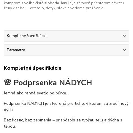
kompromisov, iba čistá sloboda. Janula je zároveň priestorom návratu
ženy k sebe — cez telo, dotyk, slová a vedomé prežívanie.
Kompletné špecifikácie
Parametre
Kompletné špecifikácie
🌸 Podprsenka NÁDYCH
Jemná ako ranné svetlo po búrke.
Podprsenka NÁDYCH je stvorená pre ticho, v ktorom sa zrodí nový
dych.
Bez kostíc, bez zapínania – prispôsobí sa tvojmu telu a dýcha s
tebou.