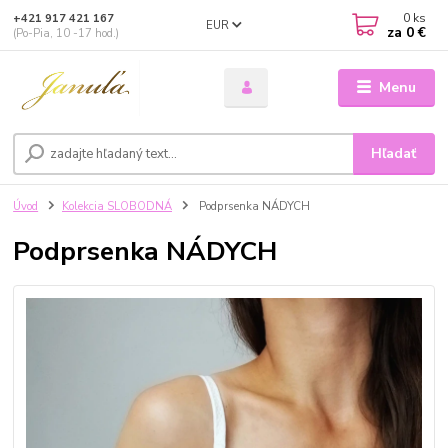
0
ks
+421 917 421 167
EUR
za
0 €
(Po-Pia, 10 -17 hod.)
Menu
Hľadať
Úvod
Kolekcia SLOBODNÁ
Podprsenka NÁDYCH
Podprsenka NÁDYCH