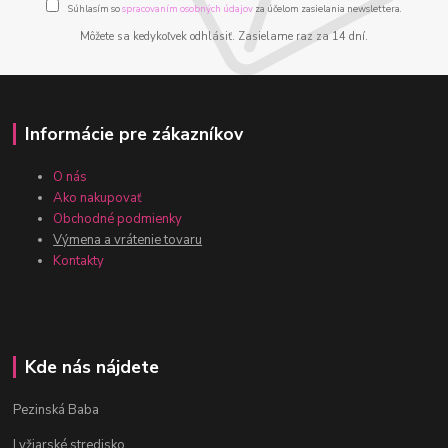
Súhlasím so
spracovaním osobných údajov
za účelom zasielania newslettera.
Môžete sa kedykoľvek odhlásiť. Zasielame raz za 14 dní.
Informácie pre zákazníkov
O nás
Ako nakupovať
Obchodné podmienky
Výmena a vrátenie tovaru
Kontakty
Kde nás nájdete
Pezinská Baba
Lyžiarské stredisko