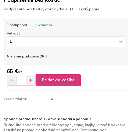
Podprsenka bez kostíc
Podprsenka bez kostíc, ktorá dýcha s TEBOU
celý popis
Dostupnosť
Skladom
Veľkosť
Nie sme platcovia DPH
65 €
/
ks
Pridať do košíka
Číslo produktu:
-4
Spodné prádlo, ktoré Ti dáva slobodu a pohodlie.
Ručne šité spodné prádlo z biobavlny a jemnej krajky. Jemné k pokožke,
ženské na pohľad a pohodlné na každý deň. Bez kostíc, bez