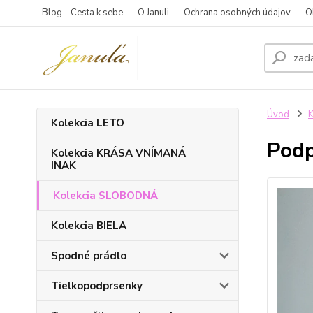
Blog - Cesta k sebe
O Januli
Ochrana osobných údajov
O
Úvod
Kolekcia LETO
Pod
Kolekcia KRÁSA VNÍMANÁ
INAK
Kolekcia SLOBODNÁ
Kolekcia BIELA
Spodné prádlo
Tielkopodprsenky