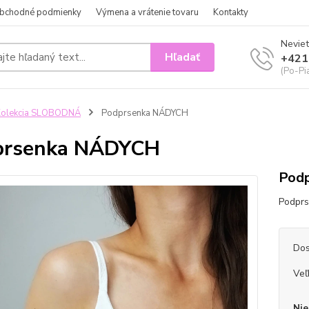
bchodné podmienky
Výmena a vrátenie tovaru
Kontakty
Neviet
Hľadať
+421
(Po-Pi
Kolekcia SLOBODNÁ
Podprsenka NÁDYCH
prsenka NÁDYCH
Podp
Podprs
Dos
Veľ
Nie