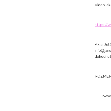
Video, ak
https://
Ak si žel
info@janu
dohodnut
ROZMERY
Obvod po