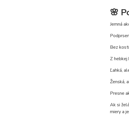
🌸 
Jemná ako
Podprsenk
Bez kostí
Z hebkej 
Ľahká, al
Ženská, a
Presne ak
Ak si žel
miery a je