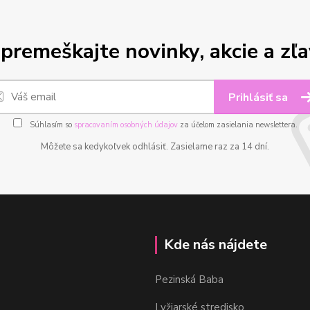
premeškajte novinky, akcie a zľa
Prihlásiť sa
Súhlasím so
spracovaním osobných údajov
za účelom zasielania newslettera.
Môžete sa kedykoľvek odhlásiť. Zasielame raz za 14 dní.
Kde nás nájdete
Pezinská Baba
Lyžiarské stredisko