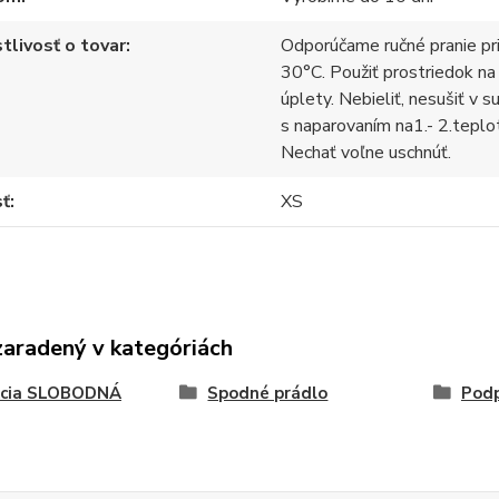
tlivosť o tovar
Odporúčame ručné pranie pr
30°C. Použiť prostriedok na
úplety. Nebieliť, nesušiť v s
s naparovaním na1.- 2.teplo
Nechať voľne uschnúť.
sť
XS
zaradený v kategóriách
kcia SLOBODNÁ
Spodné prádlo
Pod