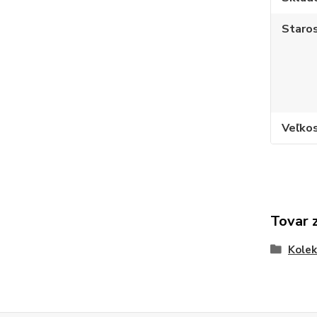
Staros
Veľko
Tovar 
Kole