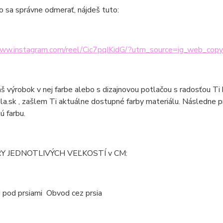
o sa správne odmerať, nájdeš tuto:
www.instagram.com/reel/Cic7pqIKidG/?utm_source=ig_web_copy
áš výrobok v nej farbe alebo s dizajnovou potlačou s radosťou Ti
la.sk , zašlem Ti aktuálne dostupné farby materiálu. Následne 
ú farbu.
 JEDNOTLIVÝCH VEĽKOSTÍ v CM:
d prsiami Obvod cez prsia