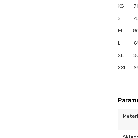
XS 
S 7
M 8
L 8
XL 
XXL 
Param
Materi
Sklad