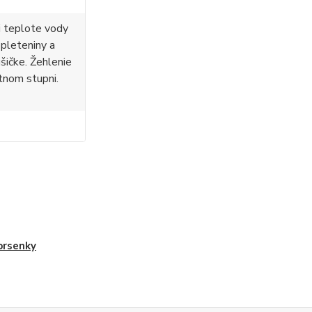
i teplote vody
 pleteniny a
ušičke. Žehlenie
tnom stupni.
prsenky