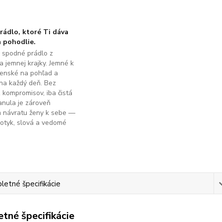
ádlo, ktoré Ti dáva
 pohodlie.
é spodné prádlo z
a jemnej krajky. Jemné k
ženské na pohľad a
na každý deň. Bez
z kompromisov, iba čistá
anula je zároveň
m návratu ženy k sebe —
dotyk, slová a vedomé
.
etné špecifikácie
tné špecifikácie