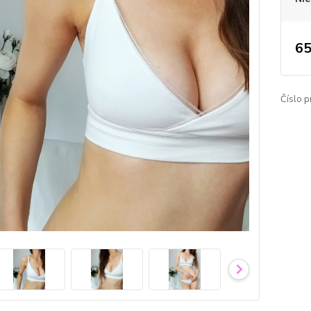
65
Číslo p