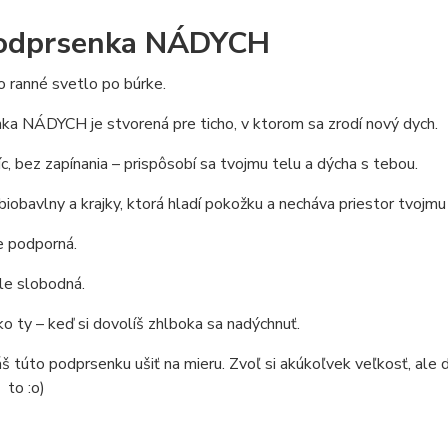
Podprsenka NÁDYCH
 ranné svetlo po búrke.
a NÁDYCH je stvorená pre ticho, v ktorom sa zrodí nový dych.
c, bez zapínania – prispôsobí sa tvojmu telu a dýcha s tebou.
biobavlny a krajky, ktorá hladí pokožku a necháva priestor tvojm
e podporná.
le slobodná.
o ty – keď si dovolíš zhlboka sa nadýchnuť.
áš túto podprsenku ušiť na mieru. Zvoľ si akúkoľvek veľkosť, al
 to :o)