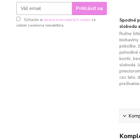
Prihlásiť sa
Spodné pr
Súhlasím so
spracovaním osobných údajov
za
účelom zasielania newslettera.
slobodu a
Ručne šit
biobavlny 
pokožke, 
pohodlné 
kostíc, be
sloboda. J
priestoro
cez telo, 
prežívanie
Kompl
Komple