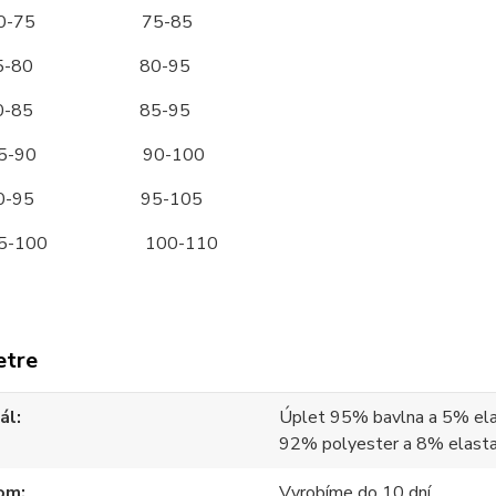
70-75 75-85
5-80 80-95
0-85 85-95
5-90 90-100
90-95 95-105
95-100 100-110
etre
ál
Úplet 95% bavlna a 5% ela
92% polyester a 8% elast
om
Vyrobíme do 10 dní