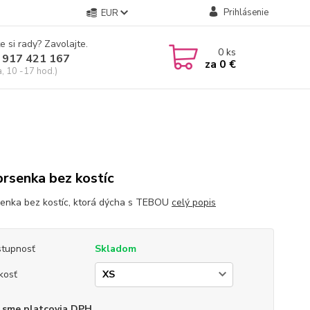
Prihlásenie
EUR
e si rady? Zavolajte.
0
ks
 917 421 167
za
0 €
a, 10 -17 hod.)
rsenka bez kostíc
enka bez kostíc, ktorá dýcha s TEBOU
celý popis
tupnosť
Skladom
kosť
 sme platcovia DPH