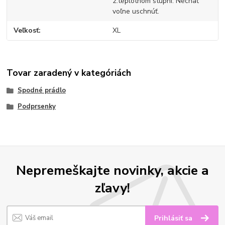
2.teplotnom stupni. Nechať
voľne uschnúť.
Veľkosť
XL
Tovar zaradený v kategóriách
Spodné prádlo
Podprsenky
Nepremeškajte novinky, akcie a
zľavy!
Prihlásiť sa