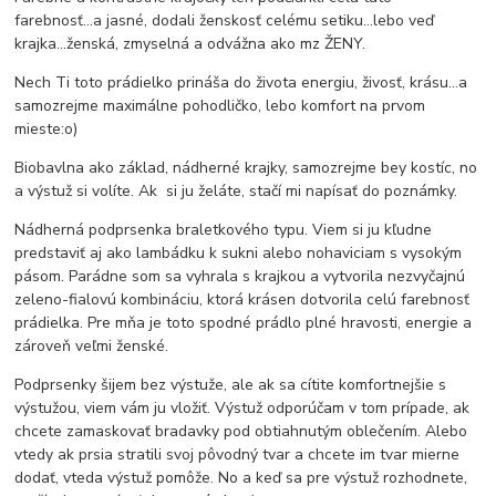
farebnosť...a jasné, dodali ženskosť celému setiku...lebo veď
krajka...ženská, zmyselná a odvážna ako mz ŽENY.
Nech Ti toto prádielko prináša do života energiu, živosť, krásu...a
samozrejme maximálne pohodličko, lebo komfort na prvom
mieste:o)
Biobavlna ako základ, nádherné krajky, samozrejme bey kostíc, no
a výstuž si volíte. Ak si ju želáte, stačí mi napísať do poznámky.
Nádherná podprsenka braletkového typu. Viem si ju kľudne
predstaviť aj ako lambádku k sukni alebo nohaviciam s vysokým
pásom. Parádne som sa vyhrala s krajkou a vytvorila nezvyčajnú
zeleno-fialovú kombináciu, ktorá krásen dotvorila celú farebnosť
prádielka. Pre mňa je toto spodné prádlo plné hravosti, energie a
zároveň veľmi ženské.
Podprsenky šijem bez výstuže, ale ak sa cítite komfortnejšie s
výstužou, viem vám ju vložiť. Výstuž odporúčam v tom prípade, ak
chcete zamaskovať bradavky pod obtiahnutým oblečením. Alebo
vtedy ak prsia stratili svoj pôvodný tvar a chcete im tvar mierne
dodať, vteda výstuž pomôže. No a keď sa pre výstuž rozhodnete,