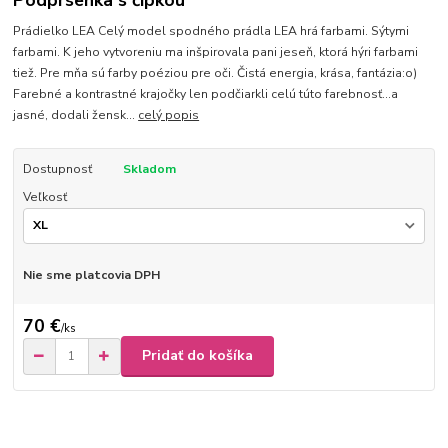
Podprsenka s čipkou
Prádielko LEA Celý model spodného prádla LEA hrá farbami. Sýtymi
farbami. K jeho vytvoreniu ma inšpirovala pani jeseň, ktorá hýri farbami
tiež. Pre mňa sú farby poéziou pre oči. Čistá energia, krása, fantázia:o)
Farebné a kontrastné krajočky len podčiarkli celú túto farebnosť...a
jasné, dodali žensk...
celý popis
Dostupnosť
Skladom
Veľkosť
Nie sme platcovia DPH
70 €
/
ks
Pridať do košíka