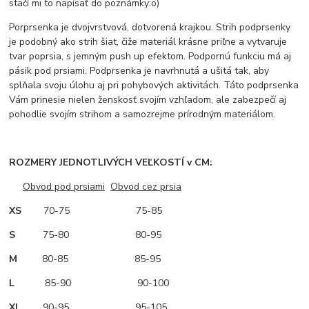
stačí mi to napísať do poznámky:o)
Porprsenka je dvojvrstvová, dotvorená krajkou. Strih podprsenky
je podobný ako strih šiat, čiže materiál krásne priľne a vytvaruje
tvar poprsia, s jemným push up efektom. Podpornú funkciu má aj
pásik pod prsiami. Podprsenka je navrhnutá a ušitá tak, aby
splňala svoju úlohu aj pri pohybových aktivitách. Táto podprsenka
Vám prinesie nielen ženskosť svojím vzhľadom, ale zabezpečí aj
pohodlie svojím strihom a samozrejme prírodným materiálom.
ROZMERY JEDNOTLIVÝCH VEĽKOSTÍ v CM:
Obvod pod prsiami
Obvod cez prsia
XS
70-75 75-85
S
75-80 80-95
M
80-85 85-95
L
85-90 90-100
XL
90-95 95-105