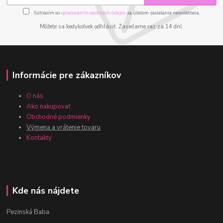
Súhlasím so
spracovaním osobných údajov
za účelom zasielania newslettera.
Môžete sa kedykoľvek odhlásiť. Zasielame raz za 14 dní.
Informácie pre zákazníkov
O nás
Ako nakupovať
Obchodné podmienky
Výmena a vrátenie tovaru
Kontakty
Kde nás nájdete
Pezinská Baba