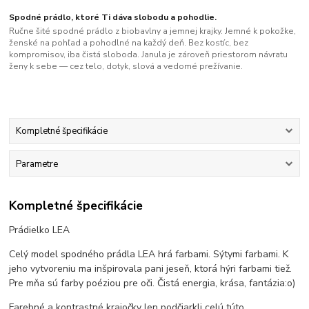
Spodné prádlo, ktoré Ti dáva slobodu a pohodlie.
Ručne šité spodné prádlo z biobavlny a jemnej krajky. Jemné k pokožke,
ženské na pohľad a pohodlné na každý deň. Bez kostíc, bez
kompromisov, iba čistá sloboda. Janula je zároveň priestorom návratu
ženy k sebe — cez telo, dotyk, slová a vedomé prežívanie.
Kompletné špecifikácie
Parametre
Kompletné špecifikácie
Prádielko LEA
Celý model spodného prádla LEA hrá farbami. Sýtymi farbami. K
jeho vytvoreniu ma inšpirovala pani jeseň, ktorá hýri farbami tiež.
Pre mňa sú farby poéziou pre oči. Čistá energia, krása, fantázia:o)
Farebné a kontrastné krajočky len podčiarkli celú túto